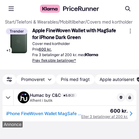
Start
/
Telefoni & Wearables
/
Mobiltilbehør
/
Covers med kortholder
Apple FineWoven Wallet with MagSafe 
Trender
for iPhone Dark Green
Cover med kortholder
Pris
600 kr.
+
1
Fra 3 betalinger af 200 kr. med
Prøv fleksible betalinger*
Promoveret
Pris med fragt
Apple autoriseret
Humac by C&C
5.0
(2)
Afhent i butik
600 kr.
iPhone FineWoven Wallet MagSafe - Taupe
Eller 3 betalinger af 200 kr.
Annonce