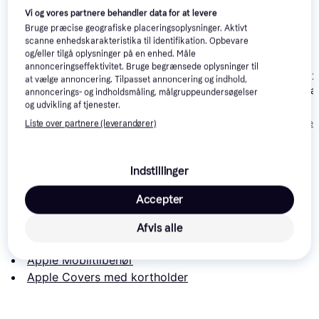
Vi og vores partnere behandler data for at levere
Bruge præcise geografiske placeringsoplysninger. Aktivt
scanne enhedskarakteristika til identifikation. Opbevare
og/eller tilgå oplysninger på en enhed. Måle
annonceringseffektivitet. Bruge begrænsede oplysninger til
dbramante1928 New
dbramante192
dbramante1928 New
at vælge annoncering. Tilpasset annoncering og indhold,
York Wallet Case for
York Wallet Cas
York Wallet Case for
annoncerings- og indholdsmåling, målgruppeundersøgelser
iPhone 13 Mini
iPhone 13
og udvikling af tjenester.
iPhone 13 Pro
199 kr.
199 kr.
199 kr.
Eller 3 betalinger af 66 kr.
Eller 3 betalinger af 66 kr.
Eller 3 betalinger 
Liste over partnere (leverandører)
Læs om produktet
Indstillinger
Laveste pris for 
Apple FineWoven Wallet with MagSafe 
Accepter
for iPhone Dark Green
 er 
600 kr.
. Det er den bedste 
pris lige nu hos 1 butik.
Afvis alle
Sammenlign:
Apple Mobiltilbehør
Apple Covers med kortholder