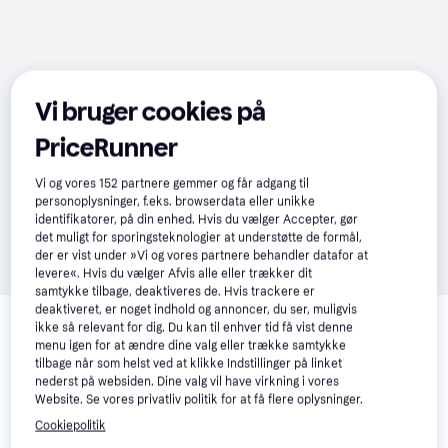
Vi bruger cookies på
PriceRunner
Vi og vores
152
partnere gemmer og får adgang til
personoplysninger, f.eks. browserdata eller unikke
identifikatorer, på din enhed. Hvis du vælger Accepter, gør
det muligt for sporingsteknologier at understøtte de formål,
der er vist under »Vi og vores partnere behandler datafor at
levere«. Hvis du vælger Afvis alle eller trækker dit
samtykke tilbage, deaktiveres de. Hvis trackere er
Relaterede produkter
deaktiveret, er noget indhold og annoncer, du ser, muligvis
ikke så relevant for dig. Du kan til enhver tid få vist denne
Se vores forslag til andre produkter, der matcher dine 
menu igen for at ændre dine valg eller trække samtykke
interesser.
Vis alle
tilbage når som helst ved at klikke Indstillinger på linket
nederst på websiden. Dine valg vil have virkning i vores
Website. Se vores privatliv politik for at få flere oplysninger.
Cookiepolitik