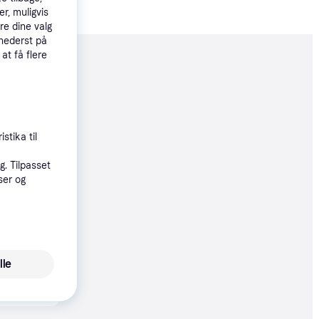
r, muligvis
re dine valg
 nederst på
 at få flere
moveret
98 kr.
 33 kr./md.
stika til
øbsgaranti
. Tilpasset
ser og
77 kr.
26 kr./md.
øbsgaranti
lle
98 kr.
33 kr./md.