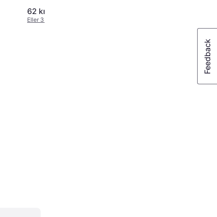
62 kr.
279 kr.
Eller 3 betalinger af 21 kr.