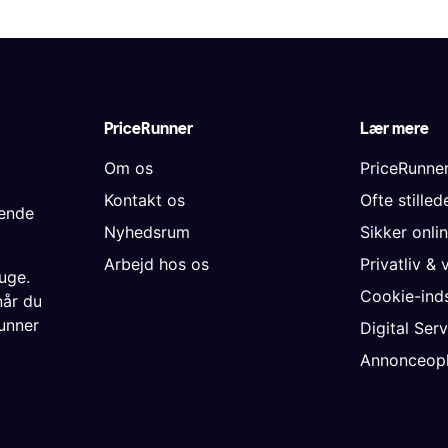
PriceRunner
Lær mere
Om os
PriceRunne
Kontakt os
Ofte stille
gende
Nyhedsrum
Sikker onli
Arbejd hos os
Privatliv & 
uge.
Cookie-inds
når du
unner
Digital Ser
Annonceopl