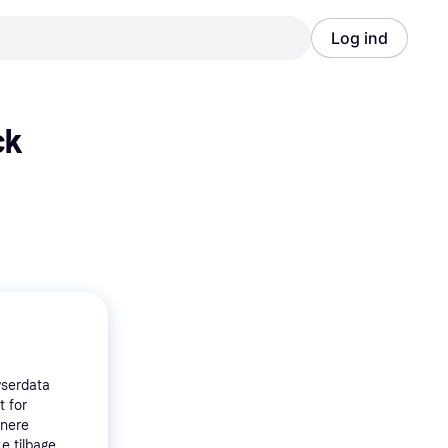
Log ind
Annonce
Annonce
ck
wserdata
t for
tnere
e tilbage,