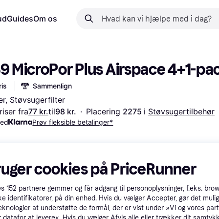
ud
Guides
Om os
39 MicroPor Plus Airspace 4+1-pa
is
Sammenlign
r, Støvsugerfilter
iser fra
77 kr.
til
98 kr.
·
Placering 
2275 
i 
Støvsugertilbehør
med
Prøv fleksible betalinger*
ruger cookies på PriceRunner
es
152
partnere gemmer og får adgang til personoplysninger, f.eks. bro
ke identifikatorer, på din enhed. Hvis du vælger Accepter, gør det mulig
eknologier at understøtte de formål, der er vist under »Vi og vores par
 datafor at levere«. Hvis du vælger Afvis alle eller trækker dit samtykk