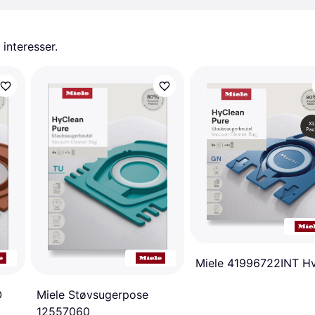
 interesser.
Miele 41996722INT Hv
O
Miele Støvsugerpose
12557060