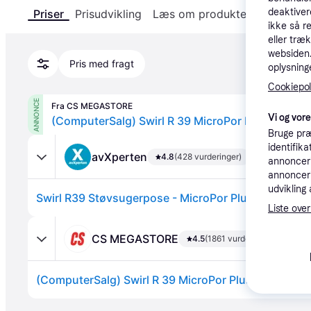
deaktiver
Priser
Prisudvikling
Læs om produktet
Specifika
ikke så r
eller træ
websiden. 
Pris med fragt
oplysninge
Cookiepoli
ANNONCE
Fra CS MEGASTORE
Vi og vor
Bruge præ
identifik
avXperten
4.8
(428 vurderinger)
annonceri
annonceri
udvikling 
Swirl R39 Støvsugerpose - MicroPor Plus - 4 stk + 1 
Liste over
CS MEGASTORE
4.5
(1861 vurderinger)
Annonce