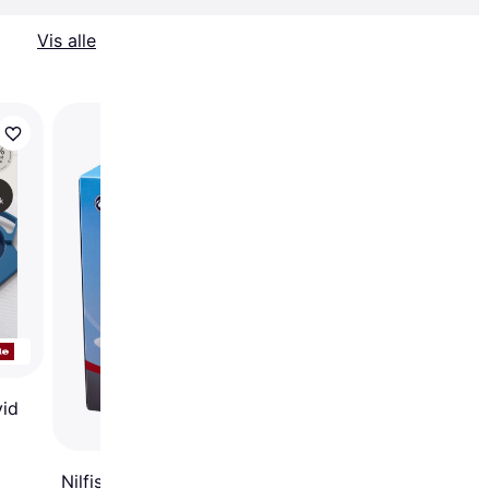
Vis alle
Miele GN XL HyClean
id
Nilfisk 128389187