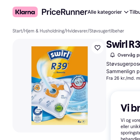
Alle kategorier
Tilb
Start
/
Hjem & Husholdning
/
Hvidevarer
/
Støvsugertilbehør
Swirl R
Overvåg pr
Støvsugerpose
Sammenlign pr
Fra 26 kr./md. 
Vi b
Vi og vor
eller unik
sporingst
behandler