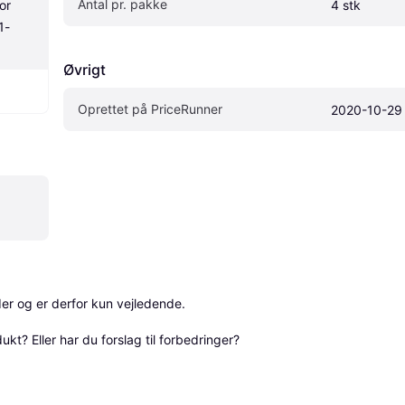
Antal pr. pakke
r 
4 stk
1-
Øvrigt
Oprettet på PriceRunner
2020-10-29
r og er derfor kun vejledende. 

? Eller har du forslag til forbedringer? 