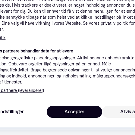
es de. Hvis trackere er deaktiveret, er noget indhold og annoncer, du se
tioner
elevant for dig. Du kan til enhver tid få vist denne menu igen for at ænd
kke samtykke tilbage når som helst ved at klikke Indstillinger på linket
Dine valg vil have virkning i vores Website. Se vores privatliv politik for
Pro
r.
tik
39 kr. fragt
,
4-5 dage
es partnere behandler data for at levere
(ComputerSalg) Swirl R 39 MicroPor Plus, Støvpose, Beholder vakuum, Hvid, Rowenta, RO 3900... 3999 Compact Power RO 6300... 6399 Silence Force Compact RO 6400... 64
Eller
cise geografiske placeringsoplysninger. Aktivt scanne enhedskarakteri
ation. Opbevare og/eller tilgå oplysninger på en enhed. Måle
K
ngseffektivitet. Bruge begrænsede oplysninger til at vælge annoncering
ng og indhold, annoncerings- og indholdsmåling, målgruppeundersøgel
af tjenester.
Filter
·
Laveste pris
Bestillingsvare
Eller 
 partnere (leverandører)
K
Indstillinger
Accepter
Afvis a
(ComputerSalg) Swirl R 39 MicroPor Plus, Støvpose, Beholder vakuum, Hvid, Rowenta, RO 3900... 3999 Compact Power RO 6300... 6399 Silence Force Compact RO 6400... 64
39 kr. fragt
,
4-5 dage
Eller 