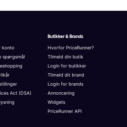
Butikker & Brands
r konto
Hvorfor PriceRunner?
de spørgsmål
Tilmeld din butik
neshopping
Login for butikker
vilkår
Tilmeld dit brand
tillinger
Login for brands
vices Act (DSA)
Annoncering
ysning
Widgets
PriceRunner API