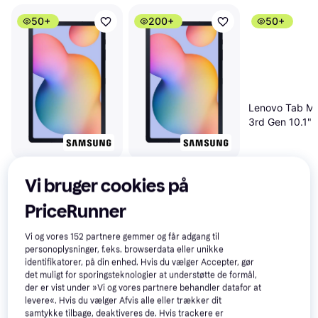
50+
200+
50+
Lenovo Tab M
3rd Gen 10.1"
64GB
Samsung Galaxy
4.5
Samsung Galaxy
4.5
Vi bruger cookies på
Tab S6 Lite 10.4
Tab S6 Lite 10.4
2020 LTE SM-
2020 Wi-Fi SM-
PriceRunner
3.499 kr.
1.990 kr.
1.299 kr.
P615 64GB
P610 64GB
Vi og vores
152
partnere gemmer og får adgang til
Anmeldelser
personoplysninger, f.eks. browserdata eller unikke
identifikatorer, på din enhed. Hvis du vælger Accepter, gør
det muligt for sporingsteknologier at understøtte de formål,
der er vist under »Vi og vores partnere behandler datafor at
levere«. Hvis du vælger Afvis alle eller trækker dit
samtykke tilbage, deaktiveres de. Hvis trackere er