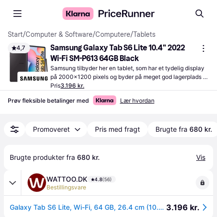
Start
/
Computer & Software
/
Computere
/
Tablets
Samsung Galaxy Tab S6 Lite 10.4" 2022 
4,7
Wi-Fi SM-P613 64GB Black
Samsung tilbyder her en tablet, som har et tydelig display 
på 2000x1200 pixels og byder på meget god lagerplads 
på 64 GB. Forevig de bedste øjeblikke med et bagkamera 
Pris
3.196 kr.
på 8 MP.
Prøv fleksible betalinger med
Lær hvordan
Promoveret
Pris med fragt
Brugte fra
680 kr.
Brugte produkter fra 
680 kr.
Vis
WATTOO.DK
4.8
(56)
Bestillingsvare
3.196 kr.
Galaxy Tab S6 Lite, Wi-Fi, 64 GB, 26.4 cm (10.4 tommer), 4 GB, Wi-Fi 5 (802.11Ac), grå