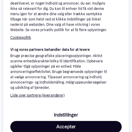
deaktiveret, er noget indhold og annoncer, du ser, muligvis
ikke så relevant for dig. Du kan til enhver tid få vist denne
menu igen for at ændre dine valg eller trække samtykke
tilbage når som helst ved at klikke Indstillinger på linket
nederst på websiden. Dine valg vil have virkning i vores
Website. Se vores privatliv politik for at få flere oplysninger.
Cookiepolitik
Vi og vores partnere behandler data for at levere
Læs om produktet
Bruge præcise geografiske placeringsoplysninger. Aktivt
scanne enhedskarakteristika til identifikation. Opbevare
og/eller tilgå oplysninger på en enhed. Måle
Laveste pris for 
Samsung Galaxy Tab S6 Lite 10.4" 
annonceringseffektivitet. Bruge begrænsede oplysninger til
2022 Wi-Fi SM-P613 64GB Black
 er 
3.196 kr.
 Det er 
at vælge annoncering. Tilpasset annoncering og indhold,
den bedste pris lige nu blandt 
2
 butikker.
annoncerings- og indholdsmåling, målgruppeundersøgelser
og udvikling af tjenester.
Med den her tablet kan du nemt lige tjekke dine mails
Liste over partnere (leverandører)
eller læse nyhederne. Du burde ikke få problemer med
at læse tekst og streame film på den her skærm på
10,4-tommer. Du burde ikke skulle lade den her tablet
Indstillinger
op ofte.
Accepter