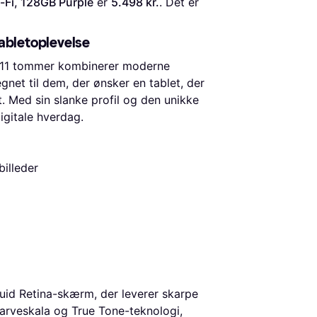
i-Fi, 128GB Purple
 er 
5.498 kr.
. Det er 
 tabletoplevelse
 11 tommer kombinerer moderne
net til dem, der ønsker en tablet, der
. Med sin slanke profil og den unikke
 digitale hverdag.
billeder
uid Retina-skærm, der leverer skarpe
farveskala og True Tone-teknologi,