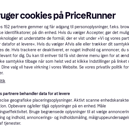
tet
Specifikationer
ruger cookies på PriceRunner
es
152
partnere gemmer og får adgang til personoplysninger, f.eks. bro
Pro
ke identifikatorer, på din enhed. Hvis du vælger Accepter, gør det mulig
eknologier at understøtte de formål, der er vist under »Vi og vores par
 datafor at levere«. Hvis du vælger Afvis alle eller trækker dit samtykk
es de. Hvis trackere er deaktiveret, er noget indhold og annoncer, du se
K
elevant for dig. Du kan til enhver tid få vist denne menu igen for at ænd
kke samtykke tilbage når som helst ved at klikke Indstillinger på linket
Dine valg vil have virkning i vores Website. Se vores privatliv politik for
5.49
Fri fragt
,
1-3 dage
r.
tik
es partnere behandler data for at levere
 interesser.
cise geografiske placeringsoplysninger. Aktivt scanne enhedskarakteri
ation. Opbevare og/eller tilgå oplysninger på en enhed. Måle
ngseffektivitet. Bruge begrænsede oplysninger til at vælge annoncering
ng og indhold, annoncerings- og indholdsmåling, målgruppeundersøgel
af tjenester.