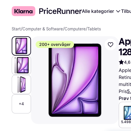
Alle kategorier
Tilb
Start
/
Computer & Software
/
Computere
/
Tablets
App
200+ overvåger
12
4,6
Apple
Retin
multi
Pris
5
Prøv 
+4
5.498 