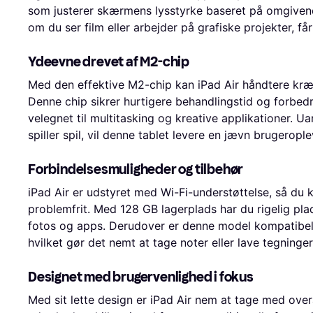
som justerer skærmens lysstyrke baseret på omgivend
om du ser film eller arbejder på grafiske projekter, f
Ydeevne drevet af M2-chip
Med den effektive M2-chip kan iPad Air håndtere kr
Denne chip sikrer hurtigere behandlingstid og forbedr
velegnet til multitasking og kreative applikationer. U
spiller spil, vil denne tablet levere en jævn brugerople
Forbindelsesmuligheder og tilbehør
iPad Air er udstyret med Wi-Fi-understøttelse, så du k
problemfrit. Med 128 GB lagerplads har du rigelig pl
fotos og apps. Derudover er denne model kompatibel
hvilket gør det nemt at tage noter eller lave tegning
Designet med brugervenlighed i fokus
Med sit lette design er iPad Air nem at tage med overa