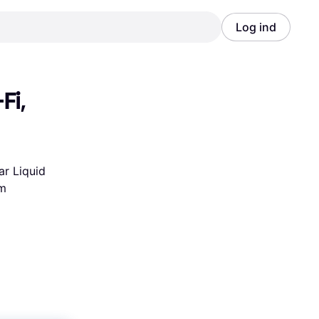
Log ind
Annonce
Annonce
i, 
r Liquid 
m 