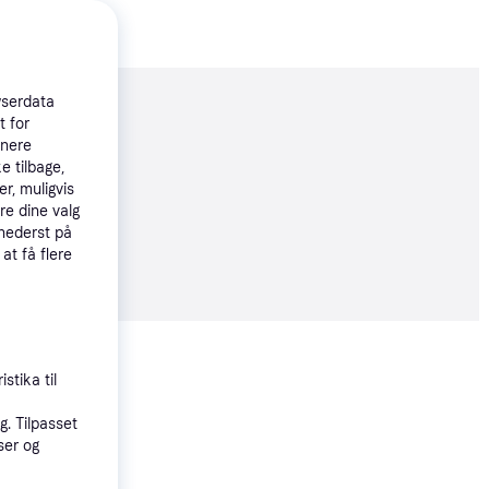
wserdata
moveret
t for
tnere
e tilbage,
r, muligvis
øbsgaranti
re dine valg
 nederst på
 at få flere
8 kr.
Vis alle
stika til
. Tilpasset
ser og