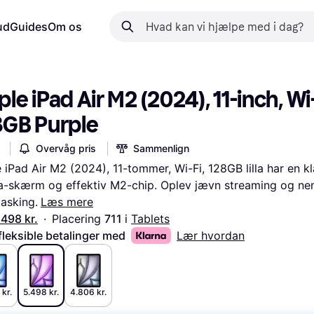
ud
Guides
Om os
le iPad Air M2 (2024), 11-inch, Wi-F
8GB Purple
Overvåg pris
Sammenlign
 iPad Air M2 (2024), 11-tommer, Wi-Fi, 128GB lilla har en kla
a-skærm og effektiv M2-chip. Oplev jævn streaming og ne
tasking.
Læs mere
.498 kr.
·
Placering 
711 
i 
Tablets
fleksible betalinger med
Lær hvordan
kr.
5.498 kr.
4.806 kr.