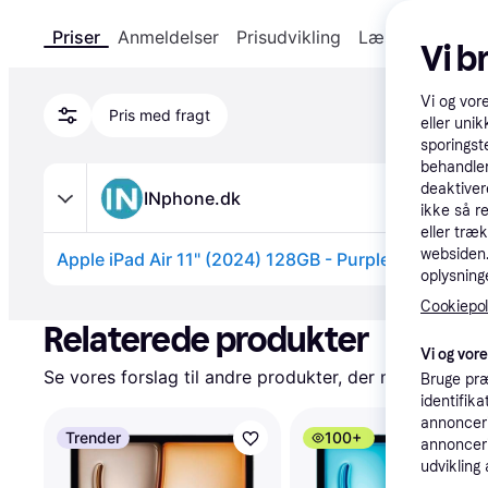
Priser
Anmeldelser
Prisudvikling
Læs om produk
Vi b
Vi og vor
Pris med fragt
eller unik
sporingst
behandler
deaktiver
INphone.dk
ikke så r
eller træ
websiden. 
Apple iPad Air 11" (2024) 128GB - Purple
oplysninge
Annonce
Cookiepoli
Relaterede produkter
Vi og vor
Se vores forslag til andre produkter, der matcher dine
Bruge præ
identifik
annonceri
Trender
100+
annonceri
udvikling 