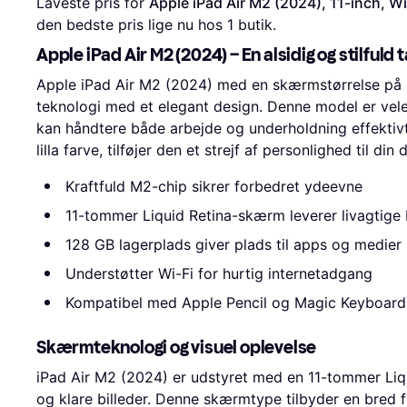
Laveste pris for 
Apple iPad Air M2 (2024), 11-inch, W
den bedste pris lige nu hos 1 butik.
Apple iPad Air M2 (2024) – En alsidig og stilfuld
Apple iPad Air M2 (2024) med en skærmstørrelse på
teknologi med et elegant design. Denne model er veleg
kan håndtere både arbejde og underholdning effektivt
lilla farve, tilføjer den et strejf af personlighed til din
Kraftfuld M2-chip sikrer forbedret ydeevne
11-tommer Liquid Retina-skærm leverer livagtige 
128 GB lagerplads giver plads til apps og medier
Understøtter Wi-Fi for hurtig internetadgang
Kompatibel med Apple Pencil og Magic Keyboard
Skærmteknologi og visuel oplevelse
iPad Air M2 (2024) er udstyret med en 11-tommer Liq
og klare billeder. Denne skærmtype tilbyder en bred 