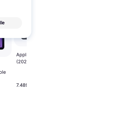
Apple iPad Air M3
(2025), 11-inch, Wi-Fi,
128GB, Purple
lle
4.6
Apple iPad Air M2
(2024), 13-inch, Wi-Fi
+ Cellular, 128GB
ple
7.489 kr.
4.898 kr.