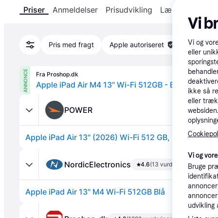
Priser
Anmeldelser
Prisudvikling
Læs om produk
Vi b
Vi og vor
Pris med fragt
Apple autoriseret
eller unik
sporingst
behandler
ANNONCE
Fra Proshop.dk
deaktiver
Apple iPad Air M4 13" Wi-Fi 512GB - Blue
ikke så r
eller træ
POWER
websiden. 
oplysninge
Cookiepoli
Apple iPad Air 13" (2026) Wi-Fi 512 GB, blå.
Vi og vor
NordicElectronics
4.6
(13 vurderinger)
Bruge præ
identifik
annonceri
Apple iPad Air 13" M4 Wi-Fi 512GB Blå
annonceri
udvikling 