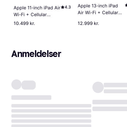
Apple 13-inch iPad
4.3
Apple 11-inch iPad Air
Air Wi-Fi + Cellular
Wi-Fi + Cellular
512GB - Blue (M4)
512GB - Blue (M4)
10.499 kr.
12.999 kr.
Anmeldelser