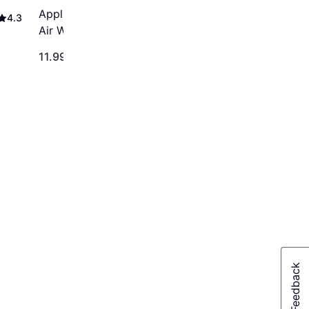
4.2
Apple 13-inch iPad
4.3
Air Wi-Fi + Cellular
512GB - Purple (M4)
11.999 kr.
10.499 kr.