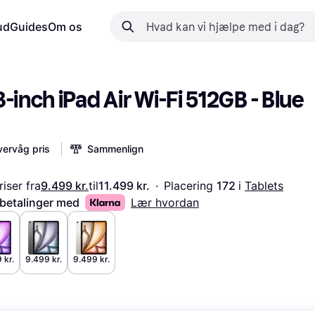
ud
Guides
Om os
-inch iPad Air Wi-Fi 512GB - Blue 
ervåg pris
Sammenlign
iser fra
9.499 kr.
til
11.499 kr.
·
Placering 
172 
i 
Tablets
 betalinger med
Lær hvordan
 kr.
9.499 kr.
9.499 kr.