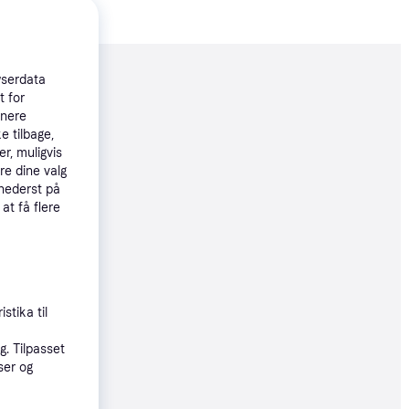
wserdata
moveret
t for
tnere
e tilbage,
99 kr.
r, muligvis
33 kr./md.
re dine valg
 nederst på
øbsgaranti
 at få flere
9 kr.
øbsgaranti
stika til
. Tilpasset
8 kr.
ser og