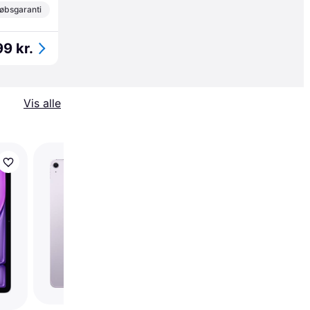
øbsgaranti
99 kr.
Vis alle
Apple 11-inch iPad Air
Wi-Fi + Cellular
512GB - Space Gray
(M4)