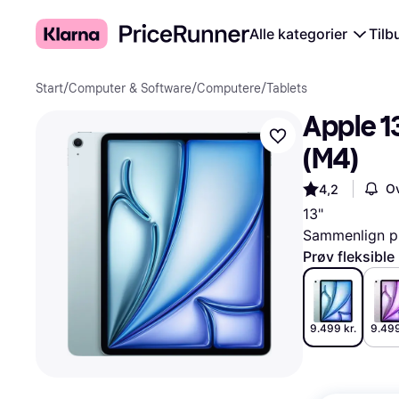
Alle kategorier
Tilb
Start
/
Computer & Software
/
Computere
/
Tablets
Apple 13
(M4)
Ov
4,2
13"
Sammenlign pr
Prøv fleksible
9.499 kr.
9.499