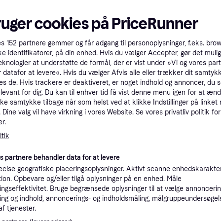
tet
Specifikationer
ruger cookies på PriceRunner
es
152
partnere gemmer og får adgang til personoplysninger, f.eks. bro
Pro
ke identifikatorer, på din enhed. Hvis du vælger Accepter, gør det mulig
eknologier at understøtte de formål, der er vist under »Vi og vores par
 datafor at levere«. Hvis du vælger Afvis alle eller trækker dit samtykk
11.4
Fri fragt
,
3 dage
es de. Hvis trackere er deaktiveret, er noget indhold og annoncer, du se
Eller 3.8
elevant for dig. Du kan til enhver tid få vist denne menu igen for at ænd
kke samtykke tilbage når som helst ved at klikke Indstillinger på linket
Apple autoriseret
K
Dine valg vil have virkning i vores Website. Se vores privatliv politik for
r.
tik
9.49
·
Laveste pris
Bestillingsvare
es partnere behandler data for at levere
K
cise geografiske placeringsoplysninger. Aktivt scanne enhedskarakteri
ation. Opbevare og/eller tilgå oplysninger på en enhed. Måle
ngseffektivitet. Bruge begrænsede oplysninger til at vælge annoncering
11.44
49 kr. fragt
ng og indhold, annoncerings- og indholdsmåling, målgruppeundersøgel
af tjenester.