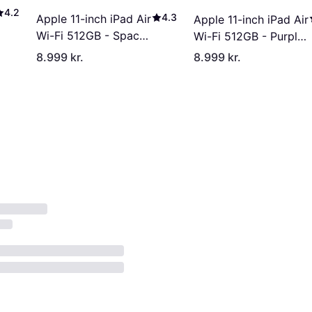
4.2
4.3
Apple 11-inch iPad Air
Apple 11-inch iPad Air
Wi-Fi 512GB - Space
Wi-Fi 512GB - Purple
Gray (M4)
(M4)
8.999 kr.
8.999 kr.