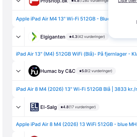
Proshop.dk
4.8
(1280 vurderinger)
Liste over
Apple iPad Air M4 13" Wi-Fi 512GB - Blue
Elgiganten
4.3
(42 vurderinger)
iPad Air 13" (M4) 512GB WiFi (Blå)- På fjernlager - Kl
Annonce
Humac by C&C
5.0
(2 vurderinger)
El-Salg
4.8
(17 vurderinger)
Apple iPad Air 8 M4 (2026) 13 WiFi 512GB - blue 