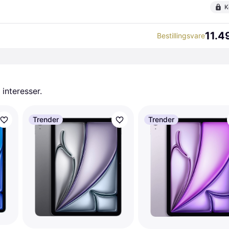
K
11.4
Bestillingsvare
 interesser.
Trender
Trender