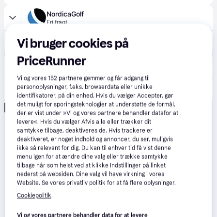
NordicaGolf
Fri fragt
Vi bruger cookies på
2.099 kr.
Titleist Players 4 StaDry Stand Bag - Black/Black/Graphite.
PriceRunner
Kronjysk Golf
Fri fragt
,
1-3 dage
Vi og vores
152
partnere gemmer og får adgang til
personoplysninger, f.eks. browserdata eller unikke
2.599 kr.
Titleist Players S4 Stadry - Sort
identifikatorer, på din enhed. Hvis du vælger Accepter, gør
det muligt for sporingsteknologier at understøtte de formål,
Annonce
der er vist under »Vi og vores partnere behandler datafor at
levere«. Hvis du vælger Afvis alle eller trækker dit
samtykke tilbage, deaktiveres de. Hvis trackere er
deaktiveret, er noget indhold og annoncer, du ser, muligvis
ikke så relevant for dig. Du kan til enhver tid få vist denne
menu igen for at ændre dine valg eller trække samtykke
tilbage når som helst ved at klikke Indstillinger på linket
nederst på websiden. Dine valg vil have virkning i vores
Website. Se vores privatliv politik for at få flere oplysninger.
Cookiepolitik
Vi og vores partnere behandler data for at levere