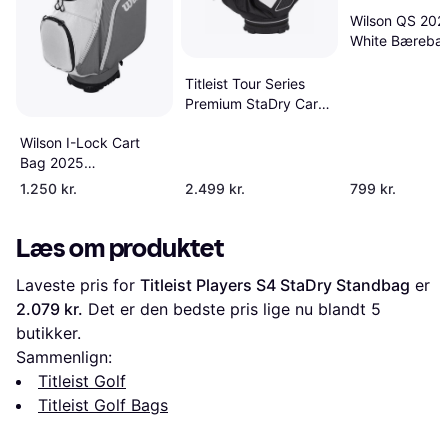
Wilson QS 202
White Bæreba
Titleist Tour Series
Premium StaDry Cart
Bag
Wilson I-Lock Cart
Bag 2025
Gray/White/Black
1.250 kr.
2.499 kr.
799 kr.
Læs om produktet
Laveste pris for 
Titleist Players S4 StaDry Standbag
 er 
2.079 kr.
 Det er den bedste pris lige nu blandt 
5
butikker.
Sammenlign:
Titleist Golf
Titleist Golf Bags