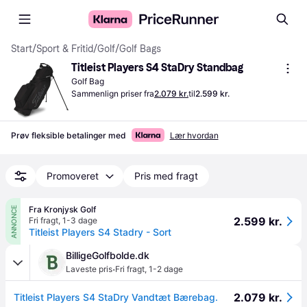
Start
/
Sport & Fritid
/
Golf
/
Golf Bags
Titleist Players S4 StaDry Standbag
Golf Bag
Sammenlign priser fra
2.079 kr.
til
2.599 kr.
Prøv fleksible betalinger med
Lær hvordan
Promoveret
Pris med fragt
Fra Kronjysk Golf
ANNONCE
2.599 kr.
Fri fragt
,
1-3 dage
Titleist Players S4 Stadry - Sort
BilligeGolfbolde.dk
·
Laveste pris
Fri fragt
,
1-2 dage
2.079 kr.
Titleist Players S4 StaDry Vandtæt Bærebag.