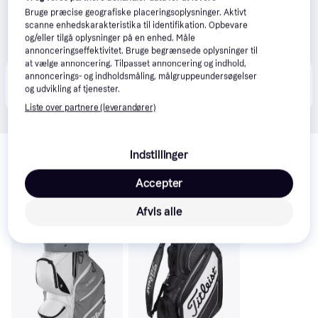
Bruge præcise geografiske placeringsoplysninger. Aktivt
scanne enhedskarakteristika til identifikation. Opbevare
og/eller tilgå oplysninger på en enhed. Måle
annonceringseffektivitet. Bruge begrænsede oplysninger til
at vælge annoncering. Tilpasset annoncering og indhold,
annoncerings- og indholdsmåling, målgruppeundersøgelser
Produktet fås også hos 
2
butikker
, som ikke er 
Vis alle
og udvikling af tjenester.
betalende kunde i denne kategori.
Liste over partnere (leverandører)
Relaterede produkter
Indstillinger
Se vores forslag til andre produkter, der matcher dine 
interesser.
Vis alle
Accepter
Afvis alle