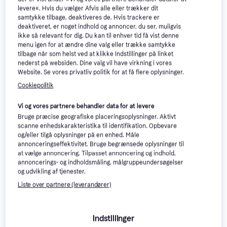
levere«. Hvis du vælger Afvis alle eller trækker dit
samtykke tilbage, deaktiveres de. Hvis trackere er
deaktiveret, er noget indhold og annoncer, du ser, muligvis
ikke så relevant for dig. Du kan til enhver tid få vist denne
menu igen for at ændre dine valg eller trække samtykke
tilbage når som helst ved at klikke Indstillinger på linket
nederst på websiden. Dine valg vil have virkning i vores
Website. Se vores privatliv politik for at få flere oplysninger.
Cookiepolitik
MGI X7 Navigator
FootJoy GTxtreme M Left
Eldrevet golfvogn
Golfhandske, Herre, Dame,
Vi og vores partnere behandler data for at levere
99 kr.
Venstre
399 kr.
Bruge præcise geografiske placeringsoplysninger. Aktivt
5 butikker
5 butikker
scanne enhedskarakteristika til identifikation. Opbevare
og/eller tilgå oplysninger på en enhed. Måle
annonceringseffektivitet. Bruge begrænsede oplysninger til
at vælge annoncering. Tilpasset annoncering og indhold,
annoncerings- og indholdsmåling, målgruppeundersøgelser
og udvikling af tjenester.
Liste over partnere (leverandører)
Indstillinger