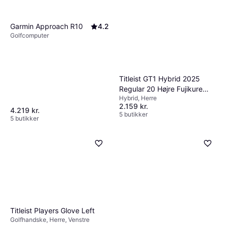
Garmin Approach R10
4.2
Golfcomputer
Titleist GT1 Hybrid 2025
Regular 20 Højre Fujikure
Hybrid, Herre
Speeder
2.159 kr.
4.219 kr.
5 butikker
5 butikker
Titleist Players Glove Left
Golfhandske, Herre, Venstre