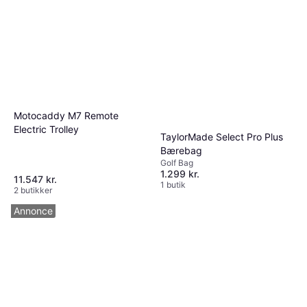
Wilson Complete Set Profile
Regular Grafit Steel Graphite
Komplet golfsæt
3.599 kr.
5 butikker
Motocaddy M7 Remote
Electric Trolley
TaylorMade Select Pro Plus
Bærebag
Golf Bag
1.299 kr.
11.547 kr.
1 butik
2 butikker
Annonce