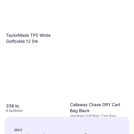
TaylorMade TP5 White
Golfbolde 12 Stk
Callaway Chase DRY Cart
338 kr.
Bag Black
6 butikker
Vandtæt Golf Bag, Cart Bag
1.479 kr.
9 butikker
GOLF