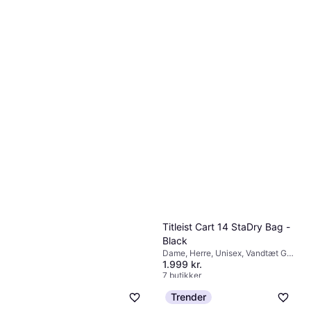
Titleist Cart 14 StaDry Bag -
Black
Dame, Herre, Unisex, Vandtæt Golf
1.999 kr.
Bag, Cart Bag
7 butikker
Trender