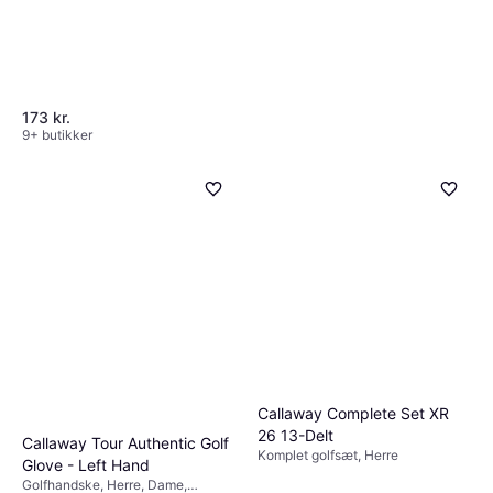
173 kr.
9+ butikker
Callaway Strata Men’s
Complete Golf Set
Komplet golfsæt, Herre, Regular,
2.840 kr.
Grafitskaft, Stålskaft, Stand Bag
1 butik
Callaway Complete Set XR
26 13-Delt
Callaway Tour Authentic Golf
Komplet golfsæt, Herre
Glove - Left Hand
Golfhandske, Herre, Dame,