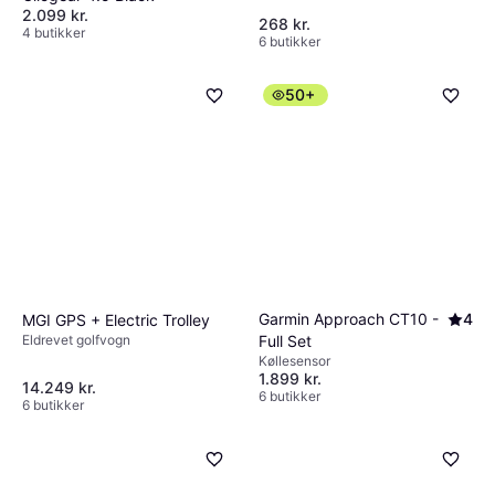
2.099 kr.
268 kr.
4 butikker
6 butikker
50+
Garmin Approach CT10 -
4
MGI GPS + Electric Trolley
Full Set
Eldrevet golfvogn
Køllesensor
1.899 kr.
14.249 kr.
6 butikker
6 butikker