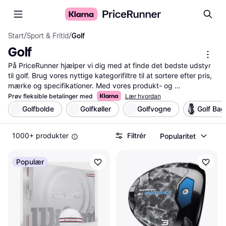
Start
/
Sport & Fritid
/
Golf
Golf
På PriceRunner hjælper vi dig med at finde det bedste udstyr 
til golf. Brug vores nyttige kategorifiltre til at sortere efter pris, 
mærke og specifikationer. Med vores produkt- og 
prissammenligning kan du nemt se, hvad der passer til dine 
Prøv fleksible betalinger med
Lær hvordan
behov. Læs vores brugeranmeldelser for at få indsigt i andres 
Golfbolde
Golfkøller
Golfvogne
Golf Bag
erfaringer. Vores service guider dig gennem et stort udvalg af 
golfprodukter, så du kan træffe den rigtige beslutning. Uanset 
1000+ produkter
Filtrér
Popularitet
om du søger en ny golfvogn, golfsko eller andet udstyr, gør vi 
det let at finde det bedste match.
Mere om golf »
Populær