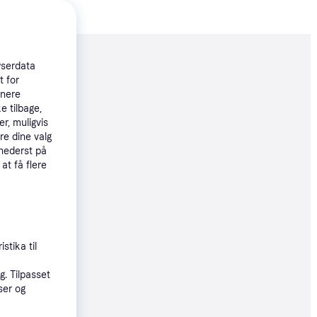
moveret
wserdata
t for
tnere
e tilbage,
39 kr.
r, muligvis
re dine valg
 nederst på
øbsgaranti
 at få flere
73 kr.
24 kr./md.
øbsgaranti
stika til
. Tilpasset
99 kr.
ser og
33 kr./md.