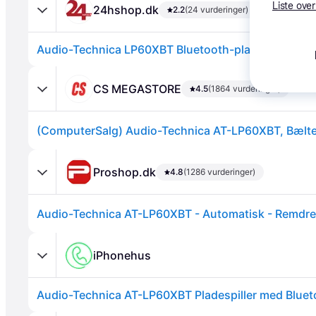
Liste over
24hshop.dk
2.2
(24 vurderinger)
Audio-Technica LP60XBT Bluetooth-pladespiller, so
CS MEGASTORE
4.5
(1864 vurderinger)
Annonce
Proshop.dk
4.8
(1286 vurderinger)
iPhonehus
Audio-Technica AT-LP60XBT Pladespiller med Blueto