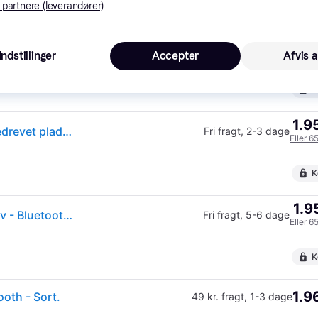
 partnere (leverandører)
1.8
rt.
49 kr. fragt
,
2-4 dage
Indstillinger
Accepter
Afvis a
K
1.9
(ComputerSalg) Audio-Technica AT-LP60XBT, Bæltedrevet pladespiller, Fuld automatisk, Sort, Aluminium, 33 1/3,45 rpm, 33 1/3,45 rpm
Fri fragt
,
2-3 dage
Eller 6
K
1.9
Audio-Technica AT-LP60XBT - Automatisk - Remdrev - Bluetooth - Pladespiller Sort
Fri fragt
,
5-6 dage
Eller 6
K
1.9
oth - Sort.
49 kr. fragt
,
1-3 dage