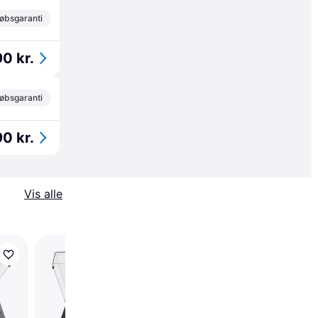
øbsgaranti
90 kr.
øbsgaranti
90 kr.
Vis alle
Audio-Technica AT-
LP3XBT