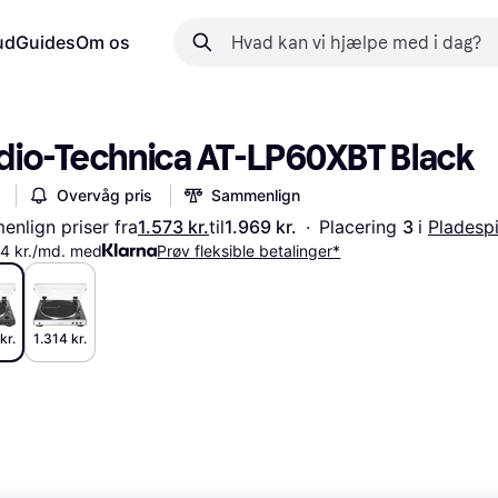
ud
Guides
Om os
dio-Technica AT-LP60XBT Black
Overvåg pris
Sammenlign
nlign priser fra
1.573 kr.
til
1.969 kr.
·
Placering 
3 
i 
Pladespi
24 kr./md. med
Prøv fleksible betalinger*
kr.
1.314 kr.