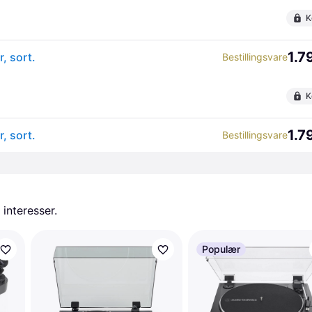
K
1.7
, sort.
Bestillingsvare
K
1.7
, sort.
Bestillingsvare
 interesser.
Populær