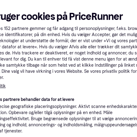
tet
Specifikationer
ruger cookies på PriceRunner
Pro
es
152
partnere gemmer og får adgang til personoplysninger, f.eks. bro
ke identifikatorer, på din enhed. Hvis du vælger Accepter, gør det mulig
eknologier at understøtte de formål, der er vist under »Vi og vores par
 datafor at levere«. Hvis du vælger Afvis alle eller trækker dit samtykk
1.8
49 kr. fragt
,
2-4 dage
sort.
es de. Hvis trackere er deaktiveret, er noget indhold og annoncer, du se
elevant for dig. Du kan til enhver tid få vist denne menu igen for at ænd
kke samtykke tilbage når som helst ved at klikke Indstillinger på linket
K
Dine valg vil have virkning i vores Website. Se vores privatliv politik for
r.
1.5
tik
Audio-Technica AT-LP60XBT Pladespiller Sort --> På fjernlager, levevering hos dig 12-08-2026
·
Laveste pris
Bestillingsvare
Eller 5
es partnere behandler data for at levere
K
cise geografiske placeringsoplysninger. Aktivt scanne enhedskarakteri
ation. Opbevare og/eller tilgå oplysninger på en enhed. Måle
ngseffektivitet. Bruge begrænsede oplysninger til at vælge annoncering
1.5
Audio-Technica AT-LP60XBT fuldautomatisk pladespiller | Sort | PRIS-MATCH
Fri fragt
,
20 dage
ng og indhold, annoncerings- og indholdsmåling, målgruppeundersøgel
Eller 5
af tjenester.