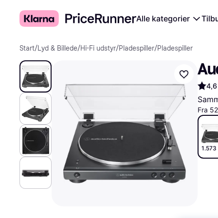
Alle kategorier
Tilb
Start
/
Lyd & Billede
/
Hi-Fi udstyr
/
Pladespiller
/
Pladespiller
Au
4,6
Samme
Fra 5
1.573 