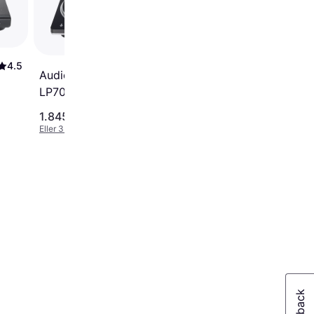
4.5
4.3
Audio-Technica AT-
LP70XBT
1.845 kr.
2.189 kr.
Eller 3 betalinger af 615 kr.
Eller 3 betalinger af 730 kr.