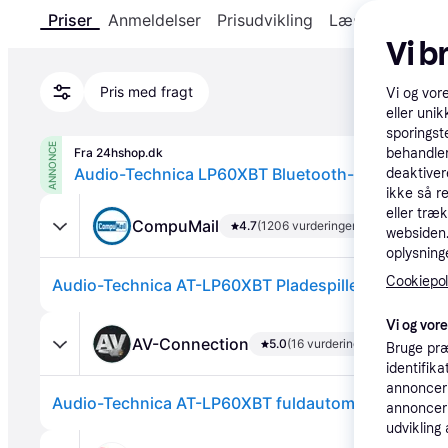
Priser
Anmeldelser
Prisudvikling
Læs om produk
Vi b
Pris med fragt
Vi og vor
eller unik
sporingst
ANNONCE
Fra 24hshop.dk
behandler
Audio-Technica LP60XBT Bluetooth-pladespiller, 
deaktiver
ikke så r
eller træ
CompuMail
4.7
(1206 vurderinger)
websiden. 
oplysninge
Cookiepoli
Vi og vor
AV-Connection
5.0
(16 vurderinger)
Bruge præ
identifik
annonceri
annonceri
udvikling 