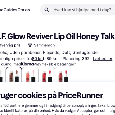
ud
Guides
Om os
.F. Glow Reviver Lip Oil Honey Talk
Overvåg pris
Sammenlign
lie, Uden parabener, Plejende, Duft, Genfugtende
nlign priser fra
80 kr.
til
89 kr.
·
Placering 
392 
i 
Læbeolier
 kr./md. med
Prøv fleksible betalinger*
r.
80 kr.
80 kr.
80 kr.
80 kr.
ruger cookies på PriceRunner
es
152
partnere gemmer og får adgang til personoplysninger, f.eks. bro
ke identifikatorer, på din enhed. Hvis du vælger Accepter, gør det mulig