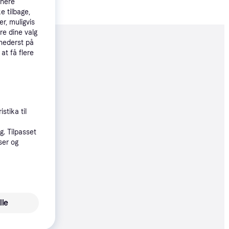
tnere
e tilbage,
r, muligvis
re dine valg
 nederst på
moveret
 at få flere
80 kr.
 27 kr./md.
stika til
. Tilpasset
80 kr.
ser og
27 kr./md.
89 kr.
lle
30 kr./md.