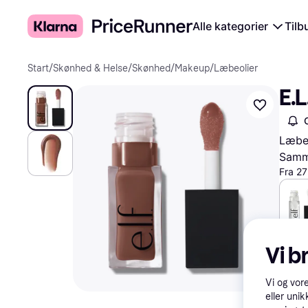
Alle kategorier
Tilb
Start
/
Skønhed & Helse
/
Skønhed
/
Makeup
/
Læbeolier
E.L
Læbeo
Samme
Fra 27
59 k
Vi b
Vi og vor
eller unik