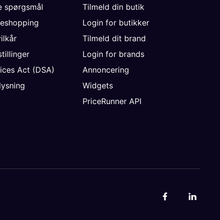
de spørgsmål
Tilmeld din butik
neshopping
Login for butikker
vilkår
Tilmeld dit brand
tillinger
Login for brands
vices Act (DSA)
Annoncering
ysning
Widgets
PriceRunner API