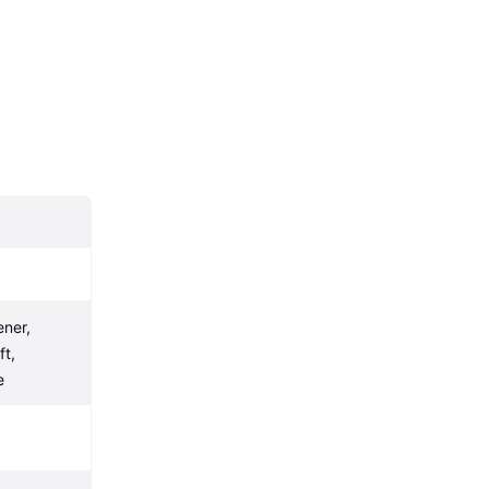
ner, 
t, 
e