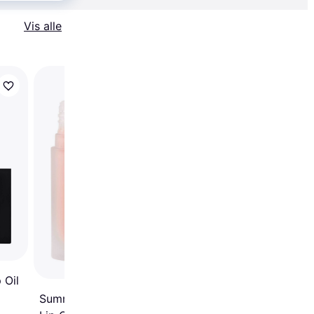
Vis alle
Trender
Clinique Pop Lip + C
Oil Limited Edition Bl
Honey
 Oil
Summer Fridays Dream