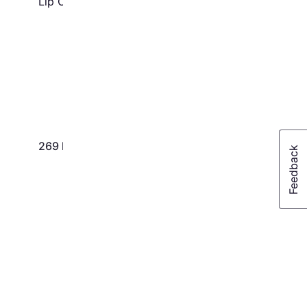
Lip Oil Bare Sand For
Women - Pink
144 kr.
20.521,00 kr./L
269 kr.
Eller 3 betalinger af 48 kr.