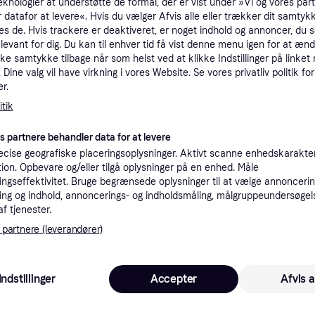
eknologier at understøtte de formål, der er vist under »Vi og vores par
tioner
 datafor at levere«. Hvis du vælger Afvis alle eller trækker dit samtykk
es de. Hvis trackere er deaktiveret, er noget indhold og annoncer, du se
elevant for dig. Du kan til enhver tid få vist denne menu igen for at ænd
kke samtykke tilbage når som helst ved at klikke Indstillinger på linket
Pro
Dine valg vil have virkning i vores Website. Se vores privatliv politik for
r.
tik
29 kr. fragt
,
1-2 dage
Eller
es partnere behandler data for at levere
cise geografiske placeringsoplysninger. Aktivt scanne enhedskarakteri
ation. Opbevare og/eller tilgå oplysninger på en enhed. Måle
ngseffektivitet. Bruge begrænsede oplysninger til at vælge annoncering
ng og indhold, annoncerings- og indholdsmåling, målgruppeundersøgel
·
Laveste pris
29 kr. fragt
,
1-2 dage
Eller 
af tjenester.
 partnere (leverandører)
Indstillinger
Accepter
Afvis a
Size
40 kr. fragt
,
5-10 dage
Eller 