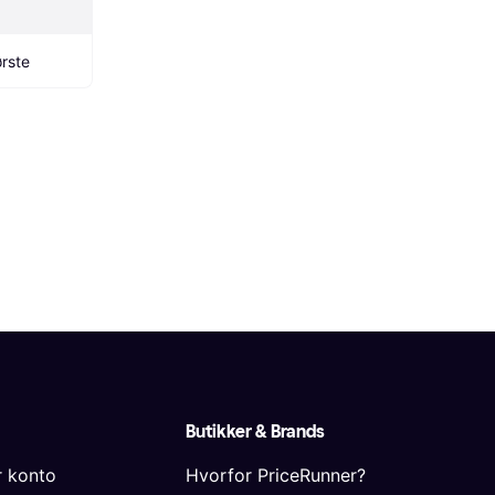
rste
Butikker & Brands
r konto
Hvorfor PriceRunner?