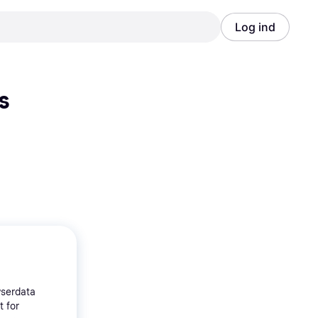
Log ind
Annonce
Annonce
s
wserdata
t for