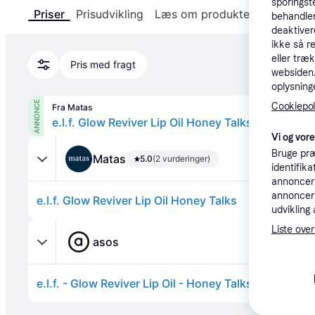
sporingst
Priser
Prisudvikling
Læs om produktet
Specifika
behandler
deaktiver
ikke så r
eller træ
Pris med fragt
websiden. 
oplysninge
ANNONCE
Cookiepoli
Fra Matas
e.l.f. Glow Reviver Lip Oil Honey Talks
Vi og vor
Bruge præ
Matas
5.0
(2 vurderinger)
identifik
annonceri
annonceri
e.l.f. Glow Reviver Lip Oil Honey Talks
udvikling 
Liste over
asos
e.l.f. - Glow Reviver Lip Oil - Honey Talks-Brun - No 
Annonce