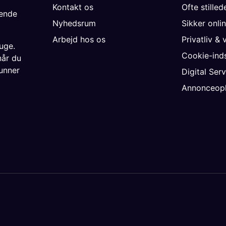
Kontakt os
Ofte stille
gende
Nyhedsrum
Sikker onli
Arbejd hos os
Privatliv & 
uge.
Cookie-inds
når du
unner
Digital Ser
Annonceopl