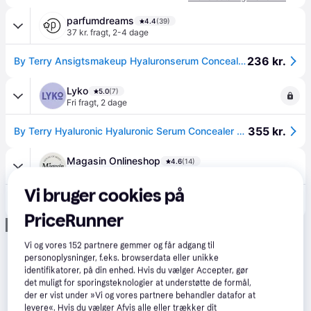
parfumdreams
4.4
(39)
37 kr. fragt
,
2-4 dage
236 kr.
By Terry Ansigtsmakeup Hyaluronserum Concealer 5.2 ml() - 5.2 ml
Lyko
5.0
(7)
Fri fragt
,
2 dage
355 kr.
By Terry Hyaluronic Hyaluronic Serum Concealer 7. Warm Beige
Magasin Onlineshop
4.6
(14)
29 kr. fragt
,
1-2 dage
Vi bruger cookies på
345 kr.
By Terry Hyaluronic Serum Concealer - Flydende Concealer hos Magasin.
PriceRunner
Annonce
Vi og vores
152
partnere gemmer og får adgang til
personoplysninger, f.eks. browserdata eller unikke
identifikatorer, på din enhed. Hvis du vælger Accepter, gør
det muligt for sporingsteknologier at understøtte de formål,
der er vist under »Vi og vores partnere behandler datafor at
levere«. Hvis du vælger Afvis alle eller trækker dit