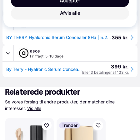
Accepter
355 kr.
By Terry Hyaluronic Serum Concealer 7. Warm Beige - 5,2 ml
Afvis alle
Boozt
59 kr. fragt
,
1-2 dage
355 kr.
BY TERRY Hyaluronic Serum Concealer 8Ha | 5.2 ml
asos
Fri fragt
,
5-10 dage
399 kr.
By Terry - Hyalronic Serum Concealer 8HA-Neutral - No Size
Eller 3 betalinger af 133 kr.
Relaterede produkter
Se vores forslag til andre produkter, der matcher dine 
interesser.
Vis alle
Trender