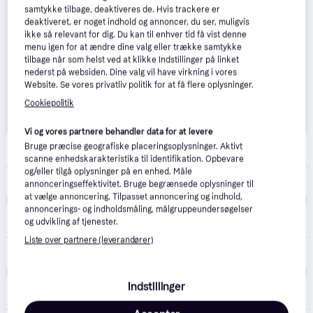
samtykke tilbage, deaktiveres de. Hvis trackere er
deaktiveret, er noget indhold og annoncer, du ser, muligvis
ikke så relevant for dig. Du kan til enhver tid få vist denne
menu igen for at ændre dine valg eller trække samtykke
tilbage når som helst ved at klikke Indstillinger på linket
nederst på websiden. Dine valg vil have virkning i vores
Website. Se vores privatliv politik for at få flere oplysninger.
Cookiepolitik
Vi og vores partnere behandler data for at levere
Lookfantastic
Bruge præcise geografiske placeringsoplysninger. Aktivt
39 kr. fragt
,
4 dage
scanne enhedskarakteristika til identifikation. Opbevare
og/eller tilgå oplysninger på en enhed. Måle
343 kr.
By Terry Hyaluronic Serum Concealer (Various Shades) - 7. Warm Beige
annonceringseffektivitet. Bruge begrænsede oplysninger til
at vælge annoncering. Tilpasset annoncering og indhold,
annoncerings- og indholdsmåling, målgruppeundersøgelser
Matas
5.0
(2)
og udvikling af tjenester.
29 kr. fragt
,
1-2 dage
Liste over partnere (leverandører)
355 kr.
By Terry Hyaluronic Serum Concealer Warm Beige
Eller 3 betalinger af 118 kr.
NordicFeel
Indstillinger
49 kr. fragt
,
2-5 dage