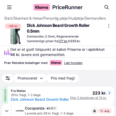
Start
/
Skønhed & Helse
/
Personlig pleje
/
Hudpleje
/
Dermarollers
Dick Johnson Beard Growth Roller 
-46 kr.
0.5mm
Dermaroller, 0.5mm, Regenererende
Sammenlign priser fra
177 kr.
til
235 kr.
Det er et godt tidspunkt at købe! Priserne er i øjeblikket 
46 kr.
 lavere end gennemsnittet.
Prøv fleksible betalinger med
Lær hvordan
Promoveret
Pris med fragt
Fra Matas
ANNONCE
223 kr.
29 kr. fragt
,
1-2 dage
Eller 3 betalinger af 74 kr.
Dick Johnson Beard Growth Roller
Cocopanda
5.0
(1)
11. aug.
·
Laveste pris
29 kr. fragt
,
1-3 dage