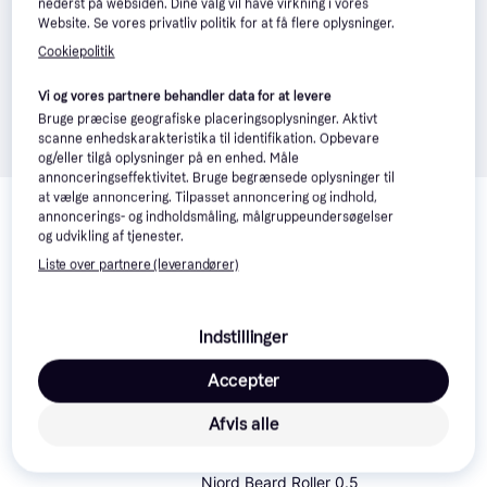
nederst på websiden. Dine valg vil have virkning i vores
Website. Se vores privatliv politik for at få flere oplysninger.
Cookiepolitik
Vi og vores partnere behandler data for at levere
Bruge præcise geografiske placeringsoplysninger. Aktivt
scanne enhedskarakteristika til identifikation. Opbevare
og/eller tilgå oplysninger på en enhed. Måle
annonceringseffektivitet. Bruge begrænsede oplysninger til
Relaterede produkter
at vælge annoncering. Tilpasset annoncering og indhold,
annoncerings- og indholdsmåling, målgruppeundersøgelser
Se vores forslag til andre produkter, der matcher dine 
og udvikling af tjenester.
interesser.
Vis alle
Liste over partnere (leverandører)
Trender
Indstillinger
Accepter
Ecooking Derma Roller
0.5mm
Afvis alle
Njord Beard Roller 0.5