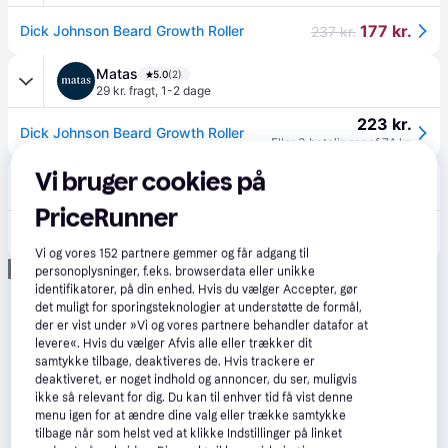
177 kr.
Dick Johnson Beard Growth Roller
237 kr.
Matas
5.0
(2)
29 kr. fragt
,
1-2 dage
223 kr.
Dick Johnson Beard Growth Roller
Eller 3 betalinger af 74 kr.
Vi bruger cookies på
Lyko
5.0
(7)
39 kr. fragt
,
2 dage
PriceRunner
235 kr.
Dick Johnson Beard Lab Beard Growth Roller
Vi og vores
152
partnere gemmer og får adgang til
Annonce
personoplysninger, f.eks. browserdata eller unikke
identifikatorer, på din enhed. Hvis du vælger Accepter, gør
det muligt for sporingsteknologier at understøtte de formål,
der er vist under »Vi og vores partnere behandler datafor at
levere«. Hvis du vælger Afvis alle eller trækker dit
samtykke tilbage, deaktiveres de. Hvis trackere er
deaktiveret, er noget indhold og annoncer, du ser, muligvis
ikke så relevant for dig. Du kan til enhver tid få vist denne
menu igen for at ændre dine valg eller trække samtykke
tilbage når som helst ved at klikke Indstillinger på linket