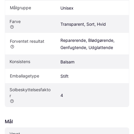
Målgruppe
Unisex
Farve
Transparent, Sort, Hvid
Reparerende, Blødgørende, 
Forventet resultat
Genfugtende, Udglattende
Konsistens
Balsam
Emballagetype
Stift
Solbeskyttelsesfakto
4
r
Mål
Vægt