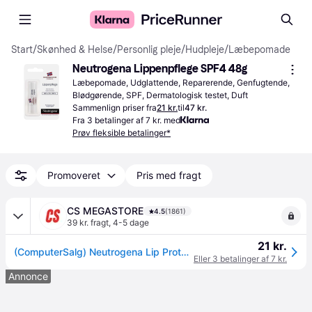
Start
/
Skønhed & Helse
/
Personlig pleje
/
Hudpleje
/
Læbepomade
Neutrogena Lippenpflege SPF4 48g
Læbepomade, Udglattende, Reparerende, Genfugtende, 
Blødgørende, SPF, Dermatologisk testet, Duft
Sammenlign priser fra
21 kr.
til
47 kr.
Fra 3 betalinger af 7 kr. med
Prøv fleksible betalinger*
Promoveret
Pris med fragt
CS MEGASTORE
4.5
(1861)
39 kr. fragt
,
4-5 dage
21 kr.
(ComputerSalg) Neutrogena Lip Protector Spf 20 48g
Eller 3 betalinger af 7 kr.
Annonce