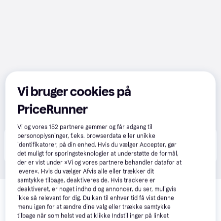
Vi bruger cookies på
PriceRunner
Vi og vores
152
partnere gemmer og får adgang til
personoplysninger, f.eks. browserdata eller unikke
Produktet fås også hos 
2
butikker
, som ikke er 
Vis alle
identifikatorer, på din enhed. Hvis du vælger Accepter, gør
betalende kunde i denne kategori.
det muligt for sporingsteknologier at understøtte de formål,
der er vist under »Vi og vores partnere behandler datafor at
levere«. Hvis du vælger Afvis alle eller trækker dit
samtykke tilbage, deaktiveres de. Hvis trackere er
Relaterede produkter
deaktiveret, er noget indhold og annoncer, du ser, muligvis
ikke så relevant for dig. Du kan til enhver tid få vist denne
Se vores forslag til andre produkter, der matcher dine 
menu igen for at ændre dine valg eller trække samtykke
interesser.
Vis alle
tilbage når som helst ved at klikke Indstillinger på linket