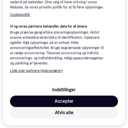
nederst på websiden. Dine valg vil have virkning i vores
Website. Se vores privatliv politik for at få flere oplysninger.
Trender
-16 kr.
Cookiepolitik
Vi og vores partnere behandler data for at levere
Bruge præcise geografiske placeringsoplysninger. Aktivt
scanne enhedskarakteristika til identifikation. Opbevare
og/eller tilgå oplysninger på en enhed. Måle
annonceringseffektivitet. Bruge begrænsede oplysninger til
at vælge annoncering. Tilpasset annoncering og indhold,
annoncerings- og indholdsmåling, målgruppeundersøgelser
og udvikling af tjenester.
Liste over partnere (leverandører)
Jane Iredale
3.9
Indstillinger
LipDrink Lip
Jane Iredale
3.9
Balm SPF15
Accepter
LipDrink Lip
Sheer 4g
Balm SPF15
Afvis alle
Crush 4g