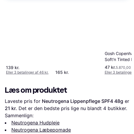
Gosh Copenha
Soft'n Tinted L
SPF15 #002 N
47 kr.
139 kr.
5.870,00 kr
8ml
165 kr.
Eller 3 betalinger af 46 kr.
Eller 3 betalinger 
Læs om produktet
Laveste pris for 
Neutrogena Lippenpflege SPF4 48g
 er 
21 kr.
 Det er den bedste pris lige nu blandt 
4
 butikker.
Sammenlign:
Neutrogena Hudpleje
Neutrogena Læbepomade