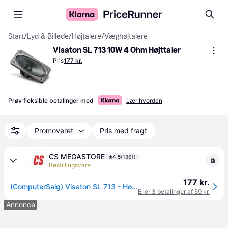
Start
/
Lyd & Billede
/
Højtalere
/
Væghøjtalere
Visaton SL 713 10W 4 Ohm Højttaler
Pris
177 kr.
Prøv fleksible betalinger med
Lær hvordan
Promoveret
Pris med fragt
CS MEGASTORE
4.5
(1861)
Bestillingsvare
177 kr.
(ComputerSalg) Visaton SL 713 - Højttalerdriver - 10 Watt
Eller 3 betalinger af 59 kr.
Annonce