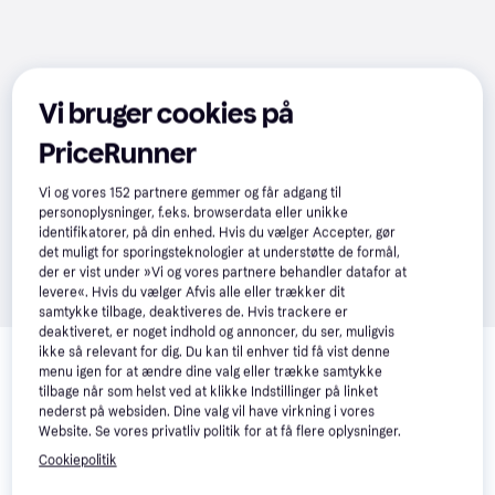
Vi bruger cookies på
PriceRunner
Vi og vores
152
partnere gemmer og får adgang til
personoplysninger, f.eks. browserdata eller unikke
identifikatorer, på din enhed. Hvis du vælger Accepter, gør
det muligt for sporingsteknologier at understøtte de formål,
der er vist under »Vi og vores partnere behandler datafor at
levere«. Hvis du vælger Afvis alle eller trækker dit
samtykke tilbage, deaktiveres de. Hvis trackere er
deaktiveret, er noget indhold og annoncer, du ser, muligvis
Relaterede produkter
ikke så relevant for dig. Du kan til enhver tid få vist denne
menu igen for at ændre dine valg eller trække samtykke
Se vores forslag til andre produkter, der matcher dine 
tilbage når som helst ved at klikke Indstillinger på linket
interesser.
Vis alle
nederst på websiden. Dine valg vil have virkning i vores
Website. Se vores privatliv politik for at få flere oplysninger.
Trender
Trender
Trender
Cookiepolitik