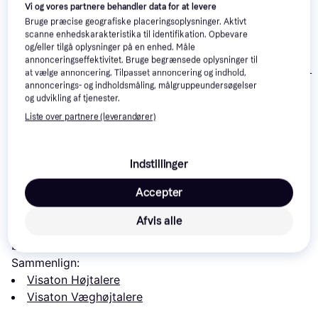
Vi og vores partnere behandler data for at levere
Bruge præcise geografiske placeringsoplysninger. Aktivt
scanne enhedskarakteristika til identifikation. Opbevare
og/eller tilgå oplysninger på en enhed. Måle
annonceringseffektivitet. Bruge begrænsede oplysninger til
Monacor WALL
at vælge annoncering. Tilpasset annoncering og indhold,
annoncerings- og indholdsmåling, målgruppeundersøgelser
Hama Højttaler
og udvikling af tjenester.
omskifter 100W
Blaupunkt Ball
Liste over partnere (leverandører)
275 kr.
129 kr.
929 kr.
Eller 3 betalinger af 92 kr.
Eller 3 betalinger af 43 kr.
Indstillinger
Læs om produktet
Accepter
Laveste pris for 
Visaton SL 713 10W 4 Ohm Højttaler
Afvis alle
er 
177 kr.
 Det er den bedste pris lige nu blandt 
2
butikker.
Sammenlign:
Visaton Højtalere
Visaton Væghøjtalere