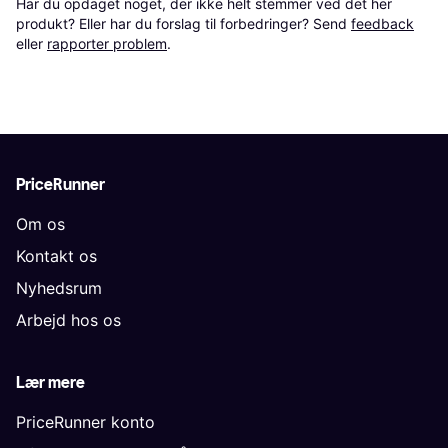
Har du opdaget noget, der ikke helt stemmer ved det her 
produkt? Eller har du forslag til forbedringer? Send 
feedback
eller 
rapporter problem
.
PriceRunner
Om os
Kontakt os
Nyhedsrum
Arbejd hos os
Lær mere
PriceRunner konto