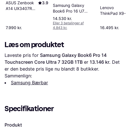
ASUS Zenbook
3.9
Samsung Galaxy
Lenovo
A14 UX3407RA-
Book6 Pro 16 U7
ThinkPad X9-
PURE1
Copilot PC
14.530 kr.
Gen 1
Eller 3 betalinger af
21Q6001FMX
7.990 kr.
16.495 kr.
4.843 kr.
Læs om produktet
Laveste pris for 
Samsung Galaxy Book6 Pro 14 
Touchscreen Core Ultra 7 32GB 1TB
 er 
13.146 kr.
 Det 
er den bedste pris lige nu blandt 
8
 butikker.
Sammenlign:
Samsung Bærbar
Specifikationer
Produkt