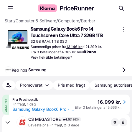
Start
/
Computer & Software
/
Computere
/
Bærbar
Samsung Galaxy Book6 Pro 14 
Touchscreen Core Ultra 7 32GB 1TB
32 GB RAM, 1 TB SSD
Sammenlign priser fra
13.146 kr.
til
21.299 kr.
Fra 3 betalinger af 4.382 kr. med
Prøv fleksible betalinger*
Samsung
Køb hos 
Promoveret
Pris med fragt
Samsung autoriser
Fra Proshop.dk
ANNONCE
16.999 kr.
Fri fragt
,
1 dag
Eller 3 betalinger af 5.666 kr.
Samsung Galaxy Book6 Pro - 14" Touchscreen | Core Ultra 7 | 32GB | 1TB
CS MEGASTORE
4.5
(1863)
·
Laveste pris
Fri fragt
,
2-3 dage