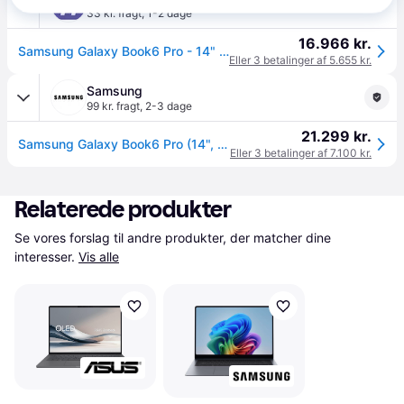
33 kr. fragt
,
1-2 dage
16.966 kr.
Samsung Galaxy Book6 Pro - 14" Touchscreen | Core Ultra 7 | 32GB | 1TB
Eller 3 betalinger af 5.655 kr.
Samsung
99 kr. fragt
,
2-3 dage
21.299 kr.
Samsung Galaxy Book6 Pro (14", Ultra 7, 32GB), Copilot+ PC I7 1 TB Gray
Eller 3 betalinger af 7.100 kr.
Relaterede produkter
Se vores forslag til andre produkter, der matcher dine 
interesser.
Vis alle