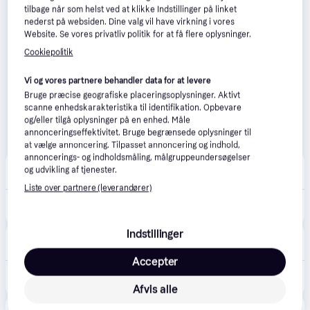
tilbage når som helst ved at klikke Indstillinger på linket
nederst på websiden. Dine valg vil have virkning i vores
Website. Se vores privatliv politik for at få flere oplysninger.
Cookiepolitik
Vi og vores partnere behandler data for at levere
Bruge præcise geografiske placeringsoplysninger. Aktivt
scanne enhedskarakteristika til identifikation. Opbevare
og/eller tilgå oplysninger på en enhed. Måle
annonceringseffektivitet. Bruge begrænsede oplysninger til
at vælge annoncering. Tilpasset annoncering og indhold,
annoncerings- og indholdsmåling, målgruppeundersøgelser
Proshop.dk
4.8
(1279)
og udvikling af tjenester.
Fri fragt
,
1 dag
Liste over partnere (leverandører)
16.999 kr.
Samsung Galaxy Book6 Pro - 14" Touchscreen | Core Ultra 7 | 32GB | 1TB
Eller 3 betalinger af 5.666 kr.
Indstillinger
Merlin
4.7
(165)
Fri fragt
,
1-2 dage
Accepter
16.999 kr.
Samsung Galaxy Book6 Pro - 14" Touchscreen | Core Ultra 7 | 32GB | 1TB
Eller 3 betalinger af 5.666 kr.
Afvis alle
happii.dk
4.7
(126)