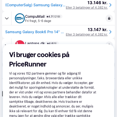
13.146 kr.
(ComputerSalg) Samsung Galaxy Book6 Pro - Copilot+ PC - Intel Core Ultra 7 - 356H / op til 4.7 GHz - Win 11 Pro - Intel Graphics - 32 GB RAM - 1 TB SSD NVMe - 14 A
Eller 3 betalinger af 4.382 kr.
CompuMail
4.7
(1219)
Fri fragt
,
5-6 dage
13.147 kr.
Samsung Galaxy Book6 Pro 14" 2880 x 1800 356H 32GB 1TB Intel Graphics Windows 11 Pro --> På fjernlager, levevering hos dig 15-08-2026
Eller 3 betalinger af 4.382 kr.
Laptops.dk
4.6
(9)
Fri fragt
,
2-3 dage
Vi bruger cookies på
13.515 kr.
Samsung Galaxy Book6 Pro - NP944XJG-KG4SE
PriceRunner
Labtech Data
5.0
(9)
Vi og vores
152
partnere gemmer og får adgang til
Fri fragt
,
1 dag
personoplysninger, f.eks. browserdata eller unikke
identifikatorer, på din enhed. Hvis du vælger Accepter, gør
14.447 kr.
UDSTILLING 14 Galaxy Book6 Pro
det muligt for sporingsteknologier at understøtte de formål,
der er vist under »Vi og vores partnere behandler datafor at
Annonce
levere«. Hvis du vælger Afvis alle eller trækker dit
samtykke tilbage, deaktiveres de. Hvis trackere er
deaktiveret, er noget indhold og annoncer, du ser, muligvis
ikke så relevant for dig. Du kan til enhver tid få vist denne
menu igen for at ændre dine valg eller trække samtykke