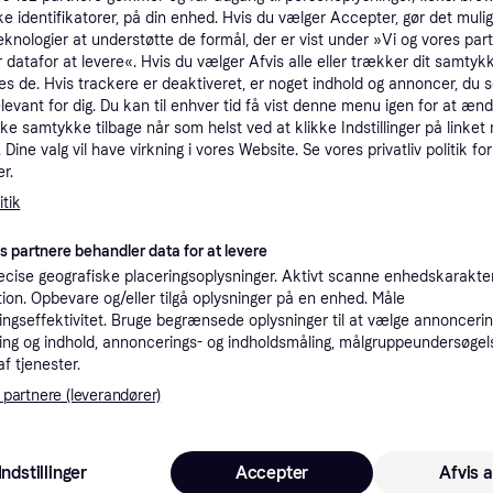
ke identifikatorer, på din enhed. Hvis du vælger Accepter, gør det mulig
tioner
eknologier at understøtte de formål, der er vist under »Vi og vores par
 datafor at levere«. Hvis du vælger Afvis alle eller trækker dit samtykk
es de. Hvis trackere er deaktiveret, er noget indhold og annoncer, du se
Pro
elevant for dig. Du kan til enhver tid få vist denne menu igen for at ænd
kke samtykke tilbage når som helst ved at klikke Indstillinger på linket
Dine valg vil have virkning i vores Website. Se vores privatliv politik for
1
r.
39 kr. fragt
,
3 dage
rå
Eller
tik
K
es partnere behandler data for at levere
cise geografiske placeringsoplysninger. Aktivt scanne enhedskarakteri
ation. Opbevare og/eller tilgå oplysninger på en enhed. Måle
1
·
Laveste pris
39 kr. fragt
,
3 dage
ngseffektivitet. Bruge begrænsede oplysninger til at vælge annoncering
Eller 
ng og indhold, annoncerings- og indholdsmåling, målgruppeundersøgel
af tjenester.
K
 partnere (leverandører)
1
(ComputerSalg) i-Tec USB 3.0 Metal 3-Port - Hub - 3 x SuperSpeed USB 3.0 + 1 x 10/100/1000 - desktop
·
Laveste pris
39 kr. fragt
,
2-3 dage
Eller 
Indstillinger
Accepter
Afvis a