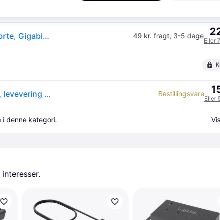
K
22
I-Tec U3METALG3HUB Dockingstation - 3xUSB-A Porte, Gigabit Ethernet - Sort
49 kr. fragt
,
3-5 dage
Eller 
K
1
i-Tec USB 3.0 Metal 3-Port Sort Grå --> På fjernlager, levevering hos dig 16-08-2026
Bestillingsvare
Eller 
 i denne kategori.
Vis
 interesser.