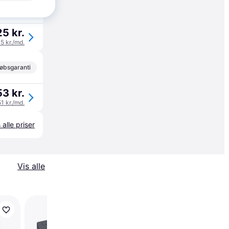
øbsgaranti
5 kr.
75 kr./md.
øbsgaranti
53 kr.
51 kr./md.
 alle priser
Vis alle