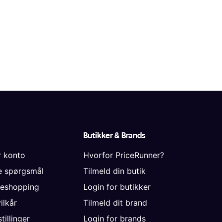
Butikker & Brands
r konto
Hvorfor PriceRunner?
de spørgsmål
Tilmeld din butik
neshopping
Login for butikker
vilkår
Tilmeld dit brand
tillinger
Login for brands