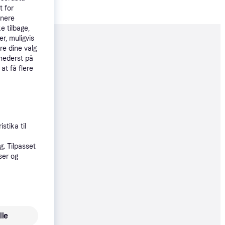
t for
tnere
e tilbage,
r, muligvis
moveret
re dine valg
 nederst på
 at få flere
49 kr.
 50 kr./md.
øbsgaranti
stika til
49 kr.
. Tilpasset
50 kr./md.
ser og
øbsgaranti
49 kr.
50 kr./md.
lle