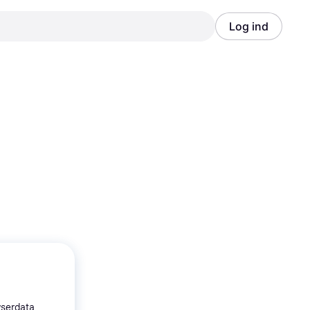
Log ind
Annonce
Annonce
wserdata