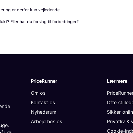
r og er derfor kun vejledende. 

? Eller har du forslag til forbedringer? 
PriceRunner
Lær mere
Om os
PriceRunne
Kontakt os
Ofte stille
gende
Nyhedsrum
Sikker onli
Arbejd hos os
Privatliv & 
uge.
Cookie-inds
når du