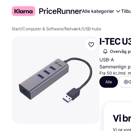
Alle kategorier
Tilb
Start
/
Computer & Software
/
Netværk
/
USB-hubs
I-TEC 
Overvåg pr
USB-A
Sammenlign pr
Fra 50 kr./md. 
Alle
G
Vi b
Vi og vor