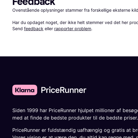
Feedback
Ovenstående oplysninger stammer fra forskellige eksterne kilde
Har du opdaget noget, der ikke helt stemmer ved det her produkt
Send 
feedback
 eller 
rapporter problem
.
Siden 1999 har PriceRunner hjulpet millioner af besø
med at finde de bedste produkter til de bedste priser.
PriceRunner er fuldstændig uafhængig og gratis at br
Vores vision er at være den, du altid kan regne med, 