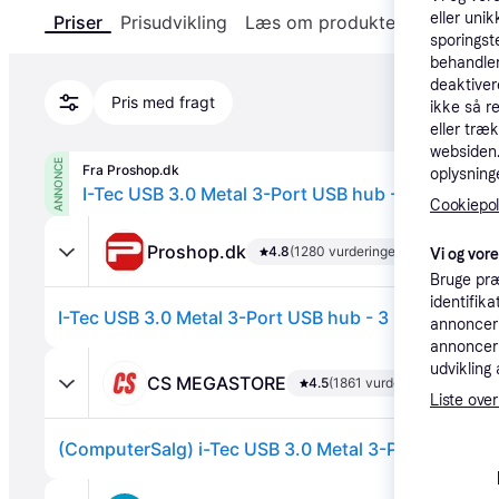
eller unik
Priser
Prisudvikling
Læs om produktet
Specifika
sporingst
behandler
deaktiver
Pris med fragt
ikke så r
eller træ
websiden. 
ANNONCE
Fra Proshop.dk
oplysninge
I-Tec USB 3.0 Metal 3-Port USB hub - 3 ports - G
Cookiepoli
Proshop.dk
4.8
(1280 vurderinger)
Vi og vor
Bruge præ
identifik
I-Tec USB 3.0 Metal 3-Port USB hub - 3 ports - Grå
annonceri
annonceri
udvikling 
CS MEGASTORE
4.5
(1861 vurderinger)
Liste over