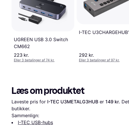
I-TEC U3CHARGEHUB
UGREEN USB 3.0 Switch
CM662
223 kr.
292 kr.
Eller 3 betalinger af 74 kr.
Eller 3 betalinger af 97 kr.
Læs om produktet
Laveste pris for 
I-TEC U3METALG3HUB
 er 
149 kr.
 Det
butikker.
Sammenlign:
I-TEC USB-hubs