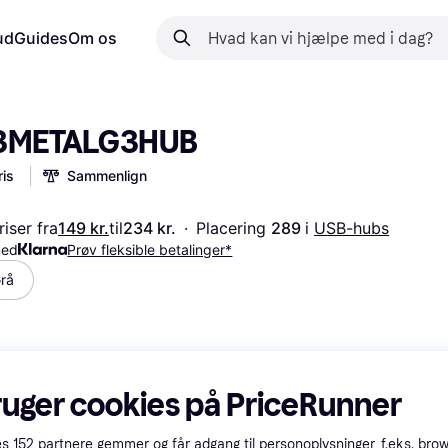
ud
Guides
Om os
U3METALG3HUB
is
Sammenlign
iser fra
149 kr.
til
234 kr.
·
Placering 
289 
i 
USB-hubs
med
Prøv fleksible betalinger*
rå
ruger cookies på PriceRunner
es
152
partnere gemmer og får adgang til personoplysninger, f.eks. bro