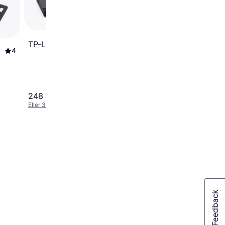
I-TEC U3CHARGEHU
4.5
TP-Link UH720
4
248 kr.
405 kr.
Eller 3 betalinger af 83 kr.
Eller 3 betalinger af 135 kr.