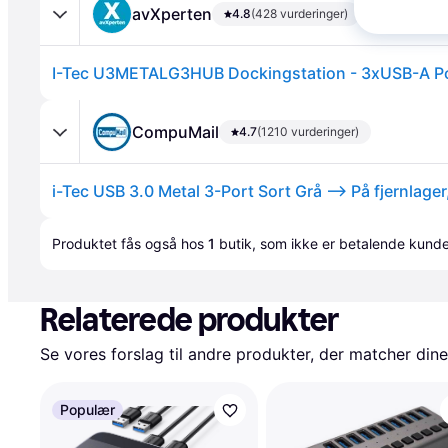
avXperten
4.8
(428 vurderinger)
CompuMail
4.7
(1210 vurderinger)
Annonce
Produktet fås også hos 
1
butik
, som ikke er betalende kunde
Relaterede produkter
Se vores forslag til andre produkter, der matcher dine
Populær