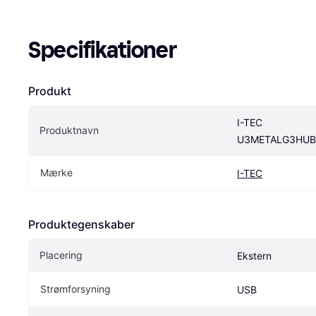
Specifikationer
Produkt
I-TEC 
Produktnavn
U3METALG3HUB
Mærke
I-TEC
Produktegenskaber
Placering
Ekstern
Strømforsyning
USB