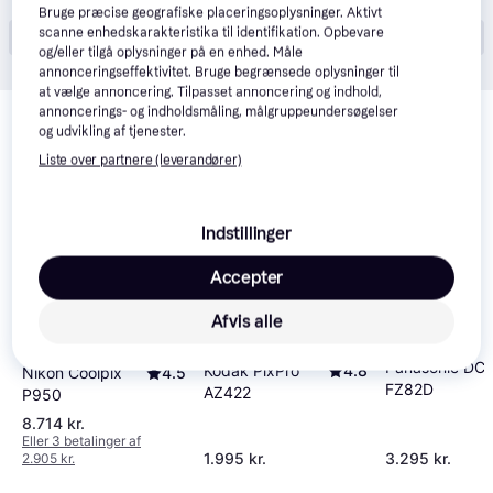
Bruge præcise geografiske placeringsoplysninger. Aktivt
scanne enhedskarakteristika til identifikation. Opbevare
Vis alle (15)
og/eller tilgå oplysninger på en enhed. Måle
annonceringseffektivitet. Bruge begrænsede oplysninger til
at vælge annoncering. Tilpasset annoncering og indhold,
Relaterede produkter
annoncerings- og indholdsmåling, målgruppeundersøgelser
og udvikling af tjenester.
Se vores forslag til andre produkter, der matcher dine 
Liste over partnere (leverandører)
interesser.
Vis alle
50+
Indstillinger
Accepter
Afvis alle
Panasonic DC-
Kodak PixPro
4.8
Nikon Coolpix
4.5
FZ82D
AZ422
P950
8.714 kr.
Eller 3 betalinger af
1.995 kr.
3.295 kr.
2.905 kr.