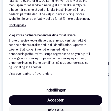
Relaterede produkter
ikke så relevant for dig. Du kan til enhver tid få vist denne
menu igen for at ændre dine valg eller trække samtykke
Se vores forslag til andre produkter, der matcher dine 
tilbage når som helst ved at klikke Indstillinger på linket
interesser.
Vis alle
nederst på websiden. Dine valg vil have virkning i vores
Website. Se vores privatliv politik for at få flere oplysninger.
Cookiepolitik
Trender
Vi og vores partnere behandler data for at levere
Bruge præcise geografiske placeringsoplysninger. Aktivt
scanne enhedskarakteristika til identifikation. Opbevare
og/eller tilgå oplysninger på en enhed. Måle
Canon EOS R50
4.8
annonceringseffektivitet. Bruge begrænsede oplysninger til
+ RF-S 18-
Nikon D7500 
at vælge annoncering. Tilpasset annoncering og indhold,
150mm F3.5-6.3
annoncerings- og indholdsmåling, målgruppeundersøgelser
18-300mm VR
Canon EOS R50
4.8
IS STM
og udvikling af tjenester.
+ RF-S 18-
7.775 kr.
13.289 kr.
Liste over partnere (leverandører)
Eller 3 betalinger af
Eller 3 betalinger 
45mm F4.5-6.3
5.990 kr.
2.592 kr.
4.430 kr.
IS STM +
Creator Kit
Indstillinger
Anmeldelser
Accepter
Afvis alle