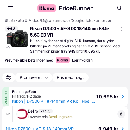
Start
/
Foto & Video
/
Digitalkameraer
/
Spejlreflekskameraer
Nikon D7500 + AF-S DX 18-140mm F3.5-
4,8
5.6G ED VR
Nikon tilbyder her et digital SLR-kamera, der skyder 
billeder på 21 megapixels og har en CMOS-sensor. Med 
+
3
kameraet kan du optage i 3840x2160 (4K)-opløsning.
Sammenlign priser fra
9.949 kr.
til
10.695 kr.
Prøv fleksible betalinger med
Lær hvordan
Promoveret
Pris med fragt
Fra ImageFoto
ANNONCE
10.695 kr.
Fri fragt
,
1-2 dage
Nikon | D7500 + 18-140mm VR Kit | Hos ImageFoto.
Befro
1.3
(3)
·
Laveste pris
Bestillingsvare
9.949 kr.
Nikon D7500 + AF-S 18-140mm VR