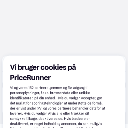
Fotohuset Virum
5.0
(1)
Vi bruger cookies på
Bestillingsvare
PriceRunner
10.295 kr.
Nikon D7500 kit 18-140 mm VR
Vi og vores
152
partnere gemmer og får adgang til
CS MEGASTORE
4.5
(1861)
personoplysninger, f.eks. browserdata eller unikke
Bestillingsvare
identifikatorer, på din enhed. Hvis du vælger Accepter, gør
det muligt for sporingsteknologier at understøtte de formål,
10.494 kr.
(ComputerSalg) Nikon D7500 + AF-S DX NIKKOR 18-140 VR, 20,9 MP, 5568 x 3712 pixel, CMOS, 4K Ultra HD, Berøringsskærm, Sort
der er vist under »Vi og vores partnere behandler datafor at
Eller 3 betalinger af 3.498 kr.
levere«. Hvis du vælger Afvis alle eller trækker dit
samtykke tilbage, deaktiveres de. Hvis trackere er
deaktiveret, er noget indhold og annoncer, du ser, muligvis