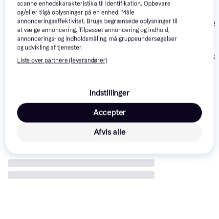
scanne enhedskarakteristika til identifikation. Opbevare
og/eller tilgå oplysninger på en enhed. Måle
annonceringseffektivitet. Bruge begrænsede oplysninger til
Canon EOS R5
Panasonic Lumix
4.4
at vælge annoncering. Tilpasset annoncering og indhold,
S1R Mark II
Canon EOS R1
4.4
annoncerings- og indholdsmåling, målgruppeundersøgelser
Kamerahus
24.798 kr.
25.689 kr.
og udvikling af tjenester.
Eller 3 betalinger af
Eller 3 betalinger 
Liste over partnere (leverandører)
47.430 kr.
8.266 kr.
8.563 kr.
Anmeldelser
Indstillinger
Accepter
Afvis alle