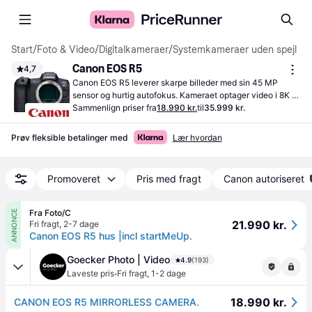
Start
/
Foto & Video
/
Digitalkameraer
/
Systemkameraer uden spejl
Canon EOS R5
4,7
Canon EOS R5 leverer skarpe billeder med sin 45 MP 
sensor og hurtig autofokus. Kameraet optager video i 8K 
og tilbyder effektiv billedstabilisering.
Sammenlign priser fra
18.990 kr.
til
35.999 kr.
Prøv fleksible betalinger med
Lær hvordan
Promoveret
Pris med fragt
Canon autoriseret
Fra Foto/C
ANNONCE
21.990 kr.
Fri fragt
,
2-7 dage
Canon EOS R5 hus |incl startMeUp.
Goecker Photo | Video
4.9
(193)
·
Laveste pris
Fri fragt
,
1-2 dage
18.990 kr.
CANON EOS R5 MIRRORLESS CAMERA.