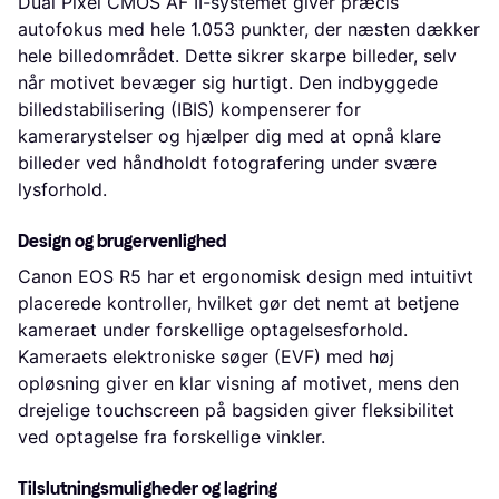
Dual Pixel CMOS AF II-systemet giver præcis
autofokus med hele 1.053 punkter, der næsten dækker
hele billedområdet. Dette sikrer skarpe billeder, selv
når motivet bevæger sig hurtigt. Den indbyggede
billedstabilisering (IBIS) kompenserer for
kamerarystelser og hjælper dig med at opnå klare
billeder ved håndholdt fotografering under svære
lysforhold.
Design og brugervenlighed
Canon EOS R5 har et ergonomisk design med intuitivt
placerede kontroller, hvilket gør det nemt at betjene
kameraet under forskellige optagelsesforhold.
Kameraets elektroniske søger (EVF) med høj
opløsning giver en klar visning af motivet, mens den
drejelige touchscreen på bagsiden giver fleksibilitet
ved optagelse fra forskellige vinkler.
Tilslutningsmuligheder og lagring