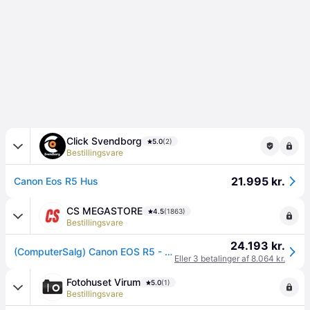
Click Svendborg
5.0
(2)
Bestillingsvare
21.995 kr.
Canon Eos R5 Hus
CS MEGASTORE
4.5
(1863)
Bestillingsvare
24.193 kr.
(ComputerSalg) Canon EOS R5 - Digitalkamera - spejlløst - 45.0 MP - Full Frame - 8K / 30 fps - kun kamerahus - Wi-Fi, Bluetooth
Eller 3 betalinger af 8.064 kr.
Fotohuset Virum
5.0
(1)
Bestillingsvare