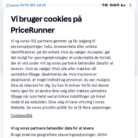
28.995 kr.
Canon EOS R5 HUS
Vi bruger cookies på
Befro
1.3
(3)
Bestillingsvare
PriceRunner
35.999 kr.
Canon EOS R5 kamerahus
Vi og vores
152
partnere gemmer og får adgang til
personoplysninger, f.eks. browserdata eller unikke
Produktet fås også hos 
1
butik
, som ikke er betalende 
identifikatorer, på din enhed. Hvis du vælger Accepter, gør
Vis alle
kunde i denne kategori.
det muligt for sporingsteknologier at understøtte de formål,
der er vist under »Vi og vores partnere behandler datafor at
levere«. Hvis du vælger Afvis alle eller trækker dit
samtykke tilbage, deaktiveres de. Hvis trackere er
Relaterede produkter
deaktiveret, er noget indhold og annoncer, du ser, muligvis
ikke så relevant for dig. Du kan til enhver tid få vist denne
Se vores forslag til andre produkter, der matcher dine 
menu igen for at ændre dine valg eller trække samtykke
interesser.
Vis alle
tilbage når som helst ved at klikke Indstillinger på linket
nederst på websiden. Dine valg vil have virkning i vores
Website. Se vores privatliv politik for at få flere oplysninger.
-10.569 kr.
Trender
Cookiepolitik
Vi og vores partnere behandler data for at levere
Bruge præcise geografiske placeringsoplysninger. Aktivt