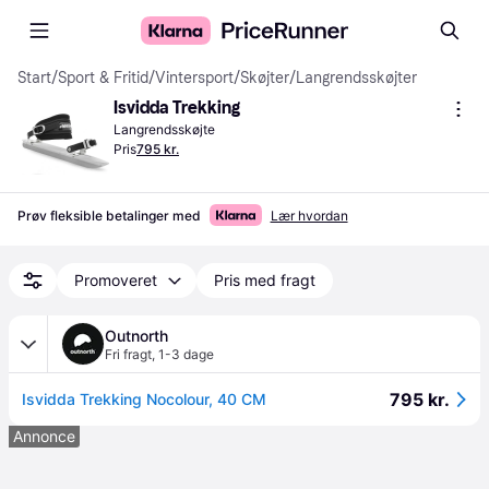
Start
/
Sport & Fritid
/
Vintersport
/
Skøjter
/
Langrendsskøjter
Isvidda Trekking
Langrendsskøjte
Pris
795 kr.
Prøv fleksible betalinger med
Lær hvordan
Promoveret
Pris med fragt
Outnorth
Fri fragt
,
1-3 dage
795 kr.
Isvidda Trekking Nocolour, 40 CM
Annonce