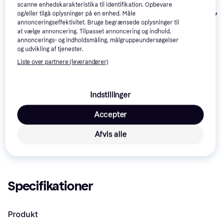
scanne enhedskarakteristika til identifikation. Opbevare
Isvidda Flex wi
og/eller tilgå oplysninger på en enhed. Måle
Zandstra Track
5
annonceringseffektivitet. Bruge begrænsede oplysninger til
Binding
at vælge annoncering. Tilpasset annoncering og indhold,
Zandstra Blade BC
annoncerings- og indholdsmåling, målgruppeundersøgelser
1.299 kr.
2.719 kr.
815 kr.
og udvikling af tjenester.
Liste over partnere (leverandører)
Læs om produktet
Laveste pris for 
Isvidda Trekking
 er 
795 kr.
. Det er den 
Indstillinger
bedste pris lige nu hos 1 butik.
Accepter
Sammenlign:
Isvidda Skøjter
Afvis alle
Isvidda Langrendsskøjter
Specifikationer
Produkt