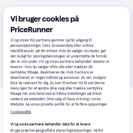
Vi bruger cookies på
PriceRunner
Vi og vores
152
partnere gemmer og får adgang til
personoplysninger, f.eks. browserdata eller unikke
identifikatorer, på din enhed. Hvis du vælger Accepter, gør
det muligt for sporingsteknologier at understøtte de formål,
der er vist under »Vi og vores partnere behandler datafor at
levere«. Hvis du vælger Afvis alle eller trækker dit
samtykke tilbage, deaktiveres de. Hvis trackere er
deaktiveret, er noget indhold og annoncer, du ser, muligvis
ikke så relevant for dig. Du kan til enhver tid få vist denne
menu igen for at ændre dine valg eller trække samtykke
Relaterede produkter
tilbage når som helst ved at klikke Indstillinger på linket
nederst på websiden. Dine valg vil have virkning i vores
Se vores forslag til andre produkter, der matcher dine 
Website. Se vores privatliv politik for at få flere oplysninger.
interesser.
Vis alle
Cookiepolitik
Vi og vores partnere behandler data for at levere
Bruge præcise geografiske placeringsoplysninger. Aktivt