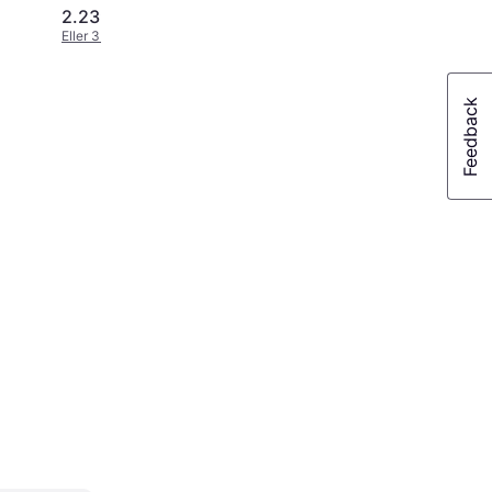
2.239 kr.
2.858 kr.
Eller 3 betalinger af 746 kr.