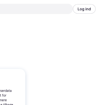
Log ind
Annonce
Annonce
wserdata
t for
tnere
e tilbage,