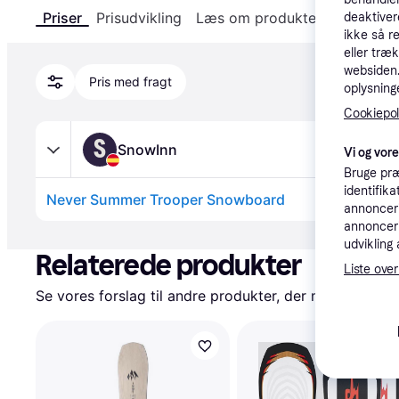
Priser
Prisudvikling
Læs om produktet
Specifika
deaktiver
ikke så r
eller træ
websiden. 
Pris med fragt
oplysninge
Cookiepoli
S
SnowInn
Vi og vor
Bruge præ
identifik
Never Summer Trooper Snowboard
annonceri
annonceri
Annonce
udvikling 
Relaterede produkter
Liste over
Se vores forslag til andre produkter, der matcher dine