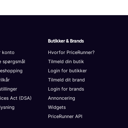
Butikker & Brands
r konto
Hvorfor PriceRunner?
de spørgsmål
Tilmeld din butik
neshopping
Login for butikker
vilkår
Tilmeld dit brand
tillinger
Login for brands
vices Act (DSA)
Annoncering
ysning
Widgets
PriceRunner API