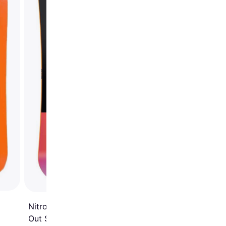
Snowboard
Nitro Prime Chroma Cam-
Out Snowboard 152cm