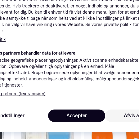
tioner
es de. Hvis trackere er deaktiveret, er noget indhold og annoncer, du se
elevant for dig. Du kan til enhver tid få vist denne menu igen for at ænd
kke samtykke tilbage når som helst ved at klikke Indstillinger på linket
Dine valg vil have virkning i vores Website. Se vores privatliv politik for
Pro
r.
tik
es partnere behandler data for at levere
cise geografiske placeringsoplysninger. Aktivt scanne enhedskarakteri
ation. Opbevare og/eller tilgå oplysninger på en enhed. Måle
3.7
Fri fragt
,
2-4 dage
ngseffektivitet. Bruge begrænsede oplysninger til at vælge annoncering
ng og indhold, annoncerings- og indholdsmåling, målgruppeundersøgel
af tjenester.
 partnere (leverandører)
 interesser.
Indstillinger
Accepter
Afvis a