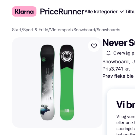
Alle kategorier
Tilb
Start
/
Sport & Fritid
/
Vintersport
/
Snowboard
/
Snowboards
Never 
Overvåg pr
Snowboard, Un
Pris
3.741 kr.
·
Prøv fleksible
Vi b
Vi og vor
eller unik
sporingst
behandler