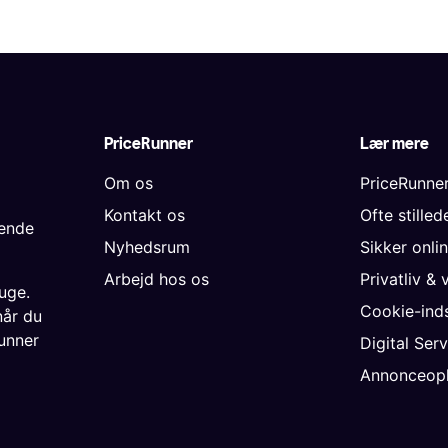
PriceRunner
Lær mere
Om os
PriceRunne
Kontakt os
Ofte stille
gende
Nyhedsrum
Sikker onli
Arbejd hos os
Privatliv & 
uge.
Cookie-inds
når du
unner
Digital Ser
Annonceopl