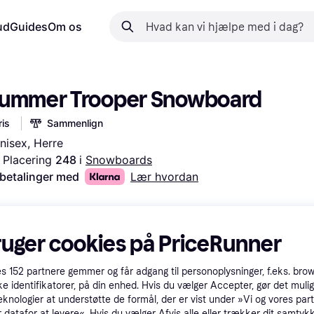
ud
Guides
Om os
Summer Trooper Snowboard
is
Sammenlign
isex, Herre
Placering 
248 
i 
Snowboards
 betalinger med
Lær hvordan
ruger cookies på PriceRunner
es
152
partnere gemmer og får adgang til personoplysninger, f.eks. bro
ke identifikatorer, på din enhed. Hvis du vælger Accepter, gør det mulig
eknologier at understøtte de formål, der er vist under »Vi og vores par
 datafor at levere«. Hvis du vælger Afvis alle eller trækker dit samtykk