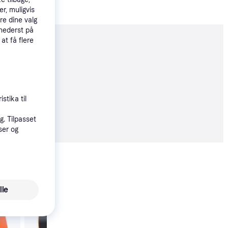
r, muligvis
re dine valg
 nederst på
 at få flere
moveret
stika til
41 kr.
. Tilpasset
ser og
Vis alle
lle
Jones Freecarver 90