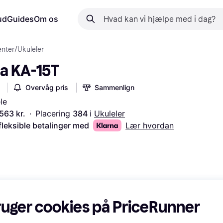
ud
Guides
Om os
enter
/
Ukuleler
la KA-15T
Overvåg pris
Sammenlign
le
.563 kr.
·
Placering 
384 
i 
Ukuleler
fleksible betalinger med
Lær hvordan
ruger cookies på PriceRunner