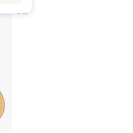
Natural Soprano Ukul
Bundle German
Ortega RU5-TE