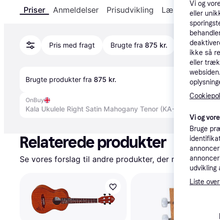
Vi og vor
Priser
Anmeldelser
Prisudvikling
Læs om produk
eller unik
sporingst
behandler
deaktiver
Pris med fragt
Brugte fra
875 kr.
ikke så r
eller træ
websiden. 
Brugte produkter fra 
875 kr.
oplysninge
Cookiepoli
OnBuy
Kala Ukulele Right Satin Mahogany Tenor (KA-15T)
Vi og vor
Annonce
Bruge præ
Relaterede produkter
identifik
annonceri
Se vores forslag til andre produkter, der matcher dine
annonceri
udvikling 
Liste over