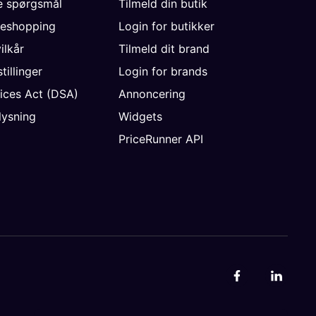
de spørgsmål
Tilmeld din butik
neshopping
Login for butikker
vilkår
Tilmeld dit brand
tillinger
Login for brands
vices Act (DSA)
Annoncering
ysning
Widgets
PriceRunner API