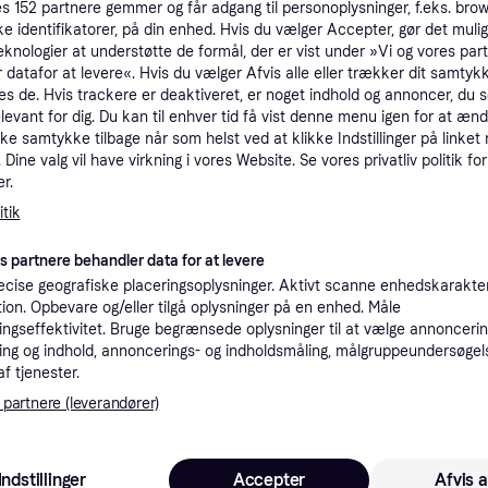
es
152
partnere gemmer og får adgang til personoplysninger, f.eks. bro
tet
Specifikationer
ke identifikatorer, på din enhed. Hvis du vælger Accepter, gør det mulig
eknologier at understøtte de formål, der er vist under »Vi og vores par
 datafor at levere«. Hvis du vælger Afvis alle eller trækker dit samtykk
es de. Hvis trackere er deaktiveret, er noget indhold og annoncer, du se
Pro
elevant for dig. Du kan til enhver tid få vist denne menu igen for at ænd
kke samtykke tilbage når som helst ved at klikke Indstillinger på linket
Dine valg vil have virkning i vores Website. Se vores privatliv politik for
Vis 1 br
r.
tik
1.5
Fri fragt
,
10-15 dage
es partnere behandler data for at levere
cise geografiske placeringsoplysninger. Aktivt scanne enhedskarakteri
ation. Opbevare og/eller tilgå oplysninger på en enhed. Måle
ngseffektivitet. Bruge begrænsede oplysninger til at vælge annoncering
 interesser.
ng og indhold, annoncerings- og indholdsmåling, målgruppeundersøgel
af tjenester.
 partnere (leverandører)
Indstillinger
Accepter
Afvis a