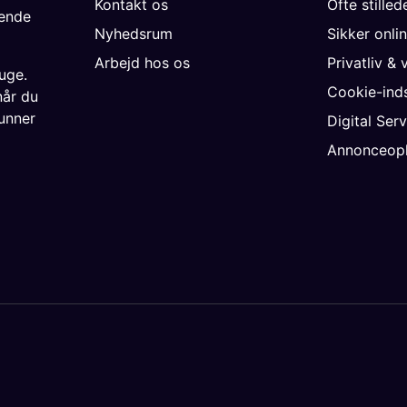
Kontakt os
Ofte stille
gende
Nyhedsrum
Sikker onli
Arbejd hos os
Privatliv & 
uge.
Cookie-inds
når du
unner
Digital Ser
Annonceopl