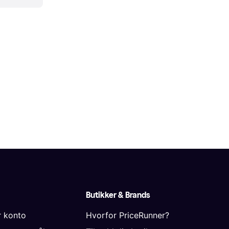
Butikker & Brands
r konto
Hvorfor PriceRunner?