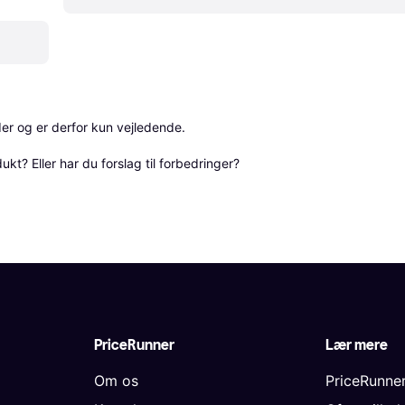
r og er derfor kun vejledende. 

? Eller har du forslag til forbedringer? 
PriceRunner
Lær mere
Om os
PriceRunne