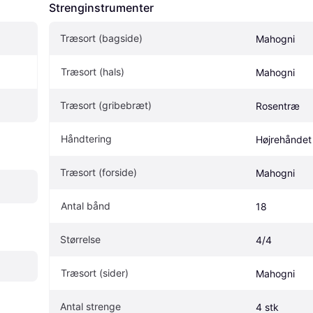
Strenginstrumenter
Træsort (bagside)
Mahogni
Træsort (hals)
Mahogni
Træsort (gribebræt)
Rosentræ
Håndtering
Højrehåndet
Træsort (forside)
Mahogni
Antal bånd
18
Størrelse
4/4
Træsort (sider)
Mahogni
Antal strenge
4 stk