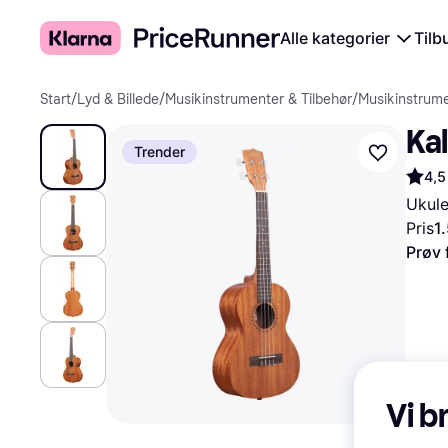
Alle kategorier
Tilb
Start
/
Lyd & Billede
/
Musikinstrumenter & Tilbehør
/
Musikinstrum
Ka
Trender
4,5
Ukule
Pris
1
Prøv 
Vi b