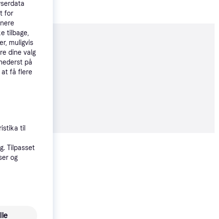
wserdata
t for
tnere
e tilbage,
r, muligvis
moveret
re dine valg
 nederst på
 at få flere
ugt produkt
63 kr.
stika til
Vis alle
. Tilpasset
ser og
Trender
Cascha HH 2027 Pre
lle