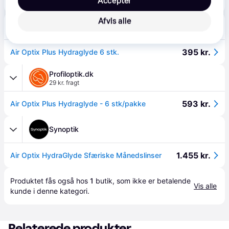
269 kr.
Accepter
Air Optix plus HydraGlyde 6p
Afvis alle
Extra Optical
Fri fragt
395 kr.
Air Optix Plus Hydraglyde 6 stk.
Profiloptik.dk
29 kr. fragt
593 kr.
Air Optix Plus Hydraglyde - 6 stk/pakke
Synoptik
1.455 kr.
Air Optix HydraGlyde Sfæriske Månedslinser
Produktet fås også hos 
1
butik
, som ikke er betalende 
Vis alle
kunde i denne kategori.
Relaterede produkter