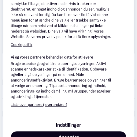
samtykke tilbage, deaktiveres de. Hvis trackere er
deaktiveret, er noget indhold og annoncer, du ser, muligvis
ikke så relevant for dig. Du kan til enhver tid få vist denne
menu igen for at ændre dine valg eller trække samtykke
tilbage når som helst ved at klikke Indstillinger på linket
nederst på websiden. Dine valg vil have virkning i vores
Website. Se vores privatliv politik for at få flere oplysninger.
Cookiepolitik
Lentiamo
Vi og vores partnere behandler data for at levere
34 kr. fragt
,
4 dage
Bruge præcise geografiske placeringsoplysninger. Aktivt
scanne enhedskarakteristika til identifikation. Opbevare
229 kr.
Air Optix Plus Hydraglyde (6 linser)
og/eller tilgå oplysninger på en enhed. Måle
Eller 3 betalinger af 76 kr.
annonceringseffektivitet. Bruge begrænsede oplysninger til
at vælge annoncering. Tilpasset annoncering og indhold,
AI Eyewear
3.7
(3)
annoncerings- og indholdsmåling, målgruppeundersøgelser
48 kr. fragt
,
2-4 dage
og udvikling af tjenester.
259 kr.
Liste over partnere (leverandører)
Air Optix Plus Hydraglyde - 6 stk/pakke
Eller 3 betalinger af 86 kr.
Shopping4net
4.3
(21)
Indstillinger
39 kr. fragt
,
1-3 dage