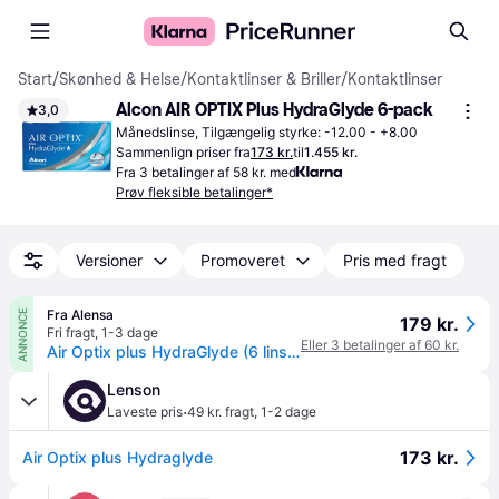
Start
/
Skønhed & Helse
/
Kontaktlinser & Briller
/
Kontaktlinser
Alcon AIR OPTIX Plus HydraGlyde 6-pack
3,0
Månedslinse, Tilgængelig styrke: -12.00 - +8.00
Sammenlign priser fra
173 kr.
til
1.455 kr.
Fra 3 betalinger af 58 kr. med
Prøv fleksible betalinger*
Versioner
Promoveret
Pris med fragt
Fra Alensa
ANNONCE
179 kr.
Fri fragt
,
1-3 dage
Eller 3 betalinger af 60 kr.
Air Optix plus HydraGlyde (6 linser)
Lenson
·
Laveste pris
49 kr. fragt
,
1-2 dage
173 kr.
Air Optix plus Hydraglyde