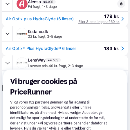
Alensa
5.0
(1)
Fri fragt
,
1-3 dage
179 kr.
Air Optix plus HydraGlyde (6 linser)
Eller 3 betalinger af 60 kr.
Kodano.dk
32 kr. fragt
,
3-5 dage
183 kr.
Air Optix® Plus HydraGlyde® 6 linser
LensWay
4.5
(6)
·
Laveste pris
49 kr. fragt
,
2-3 dage
173 kr.
Air Optix Plus Hydraglyde - 6
Vi bruger cookies på
Eller 3 betalinger af 58 kr.
Annonce
PriceRunner
Vi og vores
152
partnere gemmer og får adgang til
personoplysninger, f.eks. browserdata eller unikke
identifikatorer, på din enhed. Hvis du vælger Accepter, gør
det muligt for sporingsteknologier at understøtte de formål,
der er vist under »Vi og vores partnere behandler datafor at
levere«. Hvis du vælger Afvis alle eller trækker dit