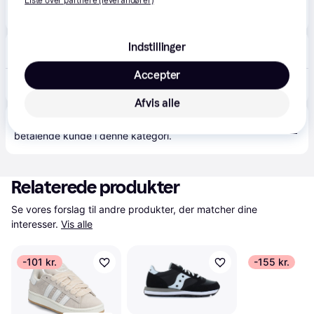
Liste over partnere (leverandører)
960 kr.
Asics - Gel 1130 - Sneakers i hvid og sort - 42
Eller 3 betalinger af 320 kr.
Sneakerzone
Indstillinger
Fri fragt
,
1-2 dage
Accepter
1.200 kr.
ASICS Gel-1130 White Black
Eller 3 betalinger af 400 kr.
Afvis alle
Produktet fås også hos 
2
butikker
, som ikke er 
Vis alle
betalende kunde i denne kategori.
Relaterede produkter
Se vores forslag til andre produkter, der matcher dine 
interesser.
Vis alle
-101 kr.
-155 kr.