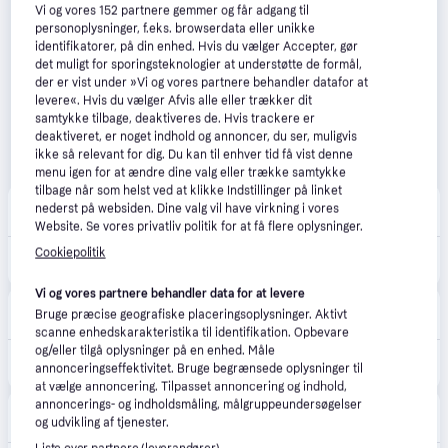
Vi og vores
152
partnere gemmer og får adgang til
personoplysninger, f.eks. browserdata eller unikke
identifikatorer, på din enhed. Hvis du vælger Accepter, gør
det muligt for sporingsteknologier at understøtte de formål,
der er vist under »Vi og vores partnere behandler datafor at
levere«. Hvis du vælger Afvis alle eller trækker dit
samtykke tilbage, deaktiveres de. Hvis trackere er
deaktiveret, er noget indhold og annoncer, du ser, muligvis
ikke så relevant for dig. Du kan til enhver tid få vist denne
menu igen for at ændre dine valg eller trække samtykke
tilbage når som helst ved at klikke Indstillinger på linket
NordicSneakers
5.0
(14)
nederst på websiden. Dine valg vil have virkning i vores
39 kr. fragt
,
3-6 dage
Website. Se vores privatliv politik for at få flere oplysninger.
825 kr.
Cookiepolitik
Asics Gel-1130 White Black - 42
Eller 3 betalinger af 275 kr.
Vi og vores partnere behandler data for at levere
Miinto
Bruge præcise geografiske placeringsoplysninger. Aktivt
49 kr. fragt
,
1-5 dage
scanne enhedskarakteristika til identifikation. Opbevare
og/eller tilgå oplysninger på en enhed. Måle
891 kr.
Asics Running Sko - Sko - Herre - Hvid - 45 EU -
annonceringseffektivitet. Bruge begrænsede oplysninger til
Eller 3 betalinger af 297 kr.
at vælge annoncering. Tilpasset annoncering og indhold,
annoncerings- og indholdsmåling, målgruppeundersøgelser
asos
og udvikling af tjenester.
Fri fragt
,
5-10 dage