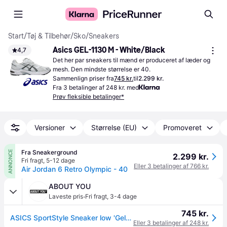
Start
/
Tøj & Tilbehør
/
Sko
/
Sneakers
Asics GEL-1130 M - White/Black
4,7
Det her par sneakers til mænd er produceret af læder og 
mesh. Den mindste størrelse er 40.
Sammenlign priser fra
745 kr.
til
2.299 kr.
Fra 3 betalinger af 248 kr. med
Prøv fleksible betalinger*
Versioner
Størrelse (EU)
Promoveret
Fra Sneakerground
ANNONCE
2.299 kr.
Fri fragt
,
5-12 dage
Eller 3 betalinger af 766 kr.
Air Jordan 6 Retro Olympic - 40
ABOUT YOU
·
Laveste pris
Fri fragt
,
3-4 dage
745 kr.
ASICS SportStyle Sneaker low 'Gel-1130' lyseblå / lysegrå / sort / hvid
Eller 3 betalinger af 248 kr.