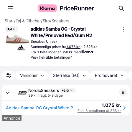
Start
/
Tøj & Tilbehør
/
Sko
/
Sneakers
adidas Samba OG - Crystal 
4,8
White/Preloved Red/Gum M2
Sneaker, Unisex
Sammenlign priser fra
1.075 kr.
til
2.525 kr.
Fra 3 betalinger af 358 kr. med
Prøv fleksible betalinger*
Versioner
Størrelse (EU)
Promoveret
NordicSneakers
5.0
(14)
39 kr. fragt
,
5-8 dage
1.075 kr.
Adidas Samba OG Crystal White Preloved Red - 38
Eller 3 betalinger af 358 kr.
Annonce