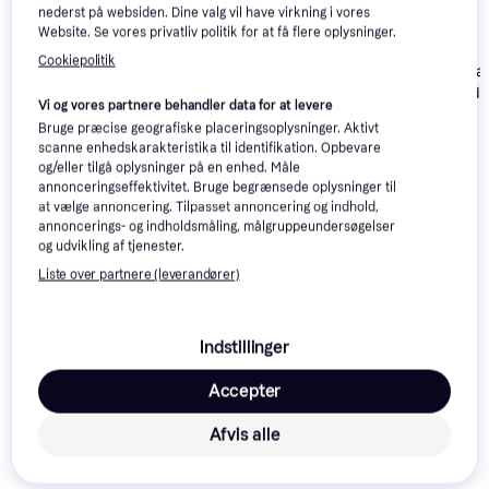
nederst på websiden. Dine valg vil have virkning i vores
Website. Se vores privatliv politik for at få flere oplysninger.
Cookiepolitik
adidas Sneaker Low
adidas Samba
4.8
adidas Samba
Samba -
OG - Core
OG W - Cloud
Vi og vores partnere behandler data for at levere
Kastaniebrun/Hvid
Black/Cloud
White/Solar
557 kr.
675 kr.
Bruge præcise geografiske placeringsoplysninger. Aktivt
White/Gum5
Red/Off White
300 kr.
Eller 3 betalinger af 186 kr.
Eller 3 betalinger af 225 kr.
scanne enhedskarakteristika til identifikation. Opbevare
og/eller tilgå oplysninger på en enhed. Måle
annonceringseffektivitet. Bruge begrænsede oplysninger til
Anmeldelser
at vælge annoncering. Tilpasset annoncering og indhold,
annoncerings- og indholdsmåling, målgruppeundersøgelser
og udvikling af tjenester.
Liste over partnere (leverandører)
Indstillinger
Accepter
Afvis alle