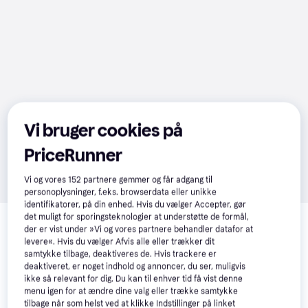
Vi bruger cookies på
PriceRunner
Vi og vores
152
partnere gemmer og får adgang til
personoplysninger, f.eks. browserdata eller unikke
identifikatorer, på din enhed. Hvis du vælger Accepter, gør
Relaterede produkter
det muligt for sporingsteknologier at understøtte de formål,
der er vist under »Vi og vores partnere behandler datafor at
Se vores forslag til andre produkter, der matcher dine 
levere«. Hvis du vælger Afvis alle eller trækker dit
interesser.
Vis alle
samtykke tilbage, deaktiveres de. Hvis trackere er
deaktiveret, er noget indhold og annoncer, du ser, muligvis
ikke så relevant for dig. Du kan til enhver tid få vist denne
Trender
-75 kr.
menu igen for at ændre dine valg eller trække samtykke
tilbage når som helst ved at klikke Indstillinger på linket