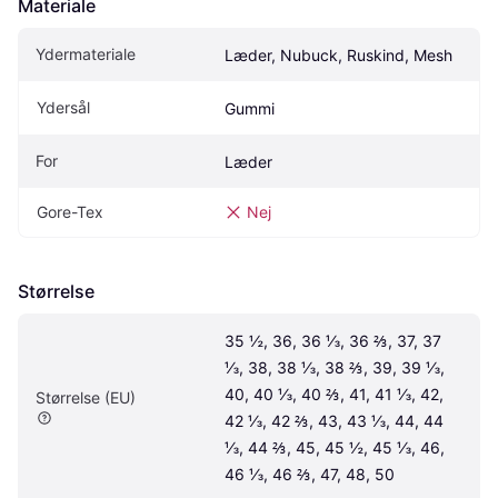
Materiale
Ydermateriale
Læder, Nubuck, Ruskind, Mesh
Ydersål
Gummi
For
Læder
Gore-Tex
Nej
Størrelse
35 ½, 36, 36 ⅓, 36 ⅔, 37, 37 
⅓, 38, 38 ⅓, 38 ⅔, 39, 39 ⅓, 
40, 40 ⅓, 40 ⅔, 41, 41 ⅓, 42, 
Størrelse (EU)
42 ⅓, 42 ⅔, 43, 43 ⅓, 44, 44 
⅓, 44 ⅔, 45, 45 ½, 45 ⅓, 46, 
46 ⅓, 46 ⅔, 47, 48, 50