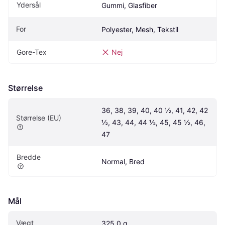
Ydersål
Gummi, Glasfiber
For
Polyester, Mesh, Tekstil
Gore-Tex
Nej
Størrelse
36, 38, 39, 40, 40 ½, 41, 42, 42 
Størrelse (EU)
½, 43, 44, 44 ½, 45, 45 ½, 46, 
47
Bredde
Normal, Bred
Mål
Vægt
325.0 g