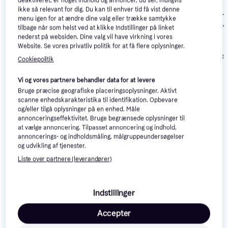
deaktiveret, er noget indhold og annoncer, du ser, muligvis
ikke så relevant for dig. Du kan til enhver tid få vist denne
Nike Vomero 18
4.7
Nike Vomero 18
4.7
Nike Vomero 1
menu igen for at ændre dine valg eller trække samtykke
Ld10 - Sort/Hvid
W -
Sn10 - Sort/Hv
tilbage når som helst ved at klikke Indstillinger på linket
White/Photon
nederst på websiden. Dine valg vil have virkning i vores
839 kr.
Dust/Summit
Website. Se vores privatliv politik for at få flere oplysninger.
944 kr.
859 kr.
Eller 3 betalinger af
280 kr.
Eller 3 betalinger af 315 kr.
Eller 3 betalinger 
White/Metallic
Cookiepolitik
Silver
Vi og vores partnere behandler data for at levere
Anmeldelser
Bruge præcise geografiske placeringsoplysninger. Aktivt
scanne enhedskarakteristika til identifikation. Opbevare
og/eller tilgå oplysninger på en enhed. Måle
annonceringseffektivitet. Bruge begrænsede oplysninger til
at vælge annoncering. Tilpasset annoncering og indhold,
annoncerings- og indholdsmåling, målgruppeundersøgelser
og udvikling af tjenester.
Liste over partnere (leverandører)
Indstillinger
Accepter