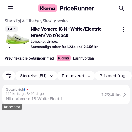
Start
/
Tøj & Tilbehør
/
Sko
/
Løbesko
Nike Vomero 18 M - White/Electric 
4,7
Green/Volt/Black
Løbesko, Unisex
Sammenlign priser fra
1.234 kr.
til
2.656 kr.
+
7
Prøv fleksible betalinger med
Lær hvordan
Størrelse (EU)
Promoveret
Pris med fragt
Geturbrick
112 kr. fragt
,
3-10 dage
1.234 kr.
Nike Vomero 18 White Electric Green Volt (Women's) - 37.5 / Standard
Annonce