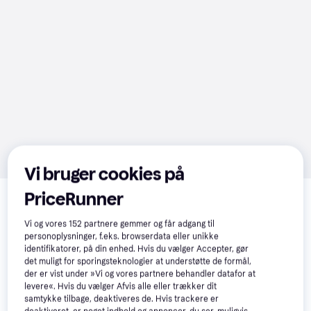
Vi bruger cookies på
Relaterede produkter
PriceRunner
Se vores forslag til andre produkter, der matcher dine 
Vi og vores
152
partnere gemmer og får adgang til
interesser.
Vis alle
personoplysninger, f.eks. browserdata eller unikke
identifikatorer, på din enhed. Hvis du vælger Accepter, gør
det muligt for sporingsteknologier at understøtte de formål,
der er vist under »Vi og vores partnere behandler datafor at
levere«. Hvis du vælger Afvis alle eller trækker dit
samtykke tilbage, deaktiveres de. Hvis trackere er