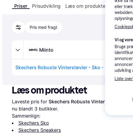
ikke så r
Priser
Prisudvikling
Læs om produktet
Specifika
eller træ
websiden. 
oplysninge
Cookiepoli
Pris med fragt
Vi og vor
Bruge præ
Miinto
identifik
annonceri
annonceri
Skechers Robuste Vinterstøvler - Sko - Dame - Sort 
udvikling 
Annonce
Liste over
Læs om produktet
Laveste pris for 
Skechers Robuste Vinterstøvler - Sor
nu blandt 
3
 butikker.
Sammenlign:
Skechers Sko
Skechers Sneakers