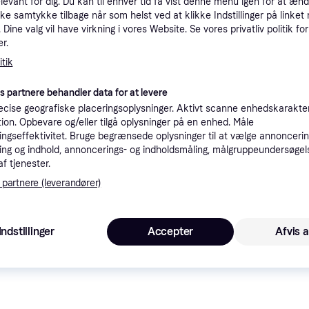
elevant for dig. Du kan til enhver tid få vist denne menu igen for at ænd
tioner
kke samtykke tilbage når som helst ved at klikke Indstillinger på linket
Dine valg vil have virkning i vores Website. Se vores privatliv politik for
r.
tik
Pro
es partnere behandler data for at levere
cise geografiske placeringsoplysninger. Aktivt scanne enhedskarakteri
ation. Opbevare og/eller tilgå oplysninger på en enhed. Måle
ngseffektivitet. Bruge begrænsede oplysninger til at vælge annoncering
6
ng og indhold, annoncerings- og indholdsmåling, målgruppeundersøgel
- 37 EU - Uld
49 kr. fragt
,
1-5 dage
Eller 2
af tjenester.
 partnere (leverandører)
Indstillinger
Accepter
Afvis a
t
 er 
610 kr.
 Det er den bedste pris lige 