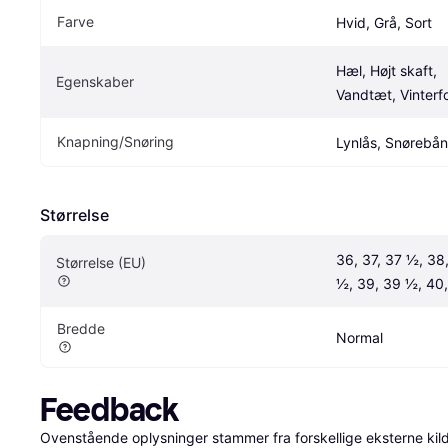
Farve
Hvid, Grå, Sort
Hæl, Højt skaft, 
Egenskaber
Vandtæt, Vinterf
Knapning/Snøring
Lynlås, Snørebå
Størrelse
36, 37, 37 ½, 38,
Størrelse (EU)
½, 39, 39 ½, 40,
Bredde
Normal
Feedback
Ovenstående oplysninger stammer fra forskellige eksterne kilde