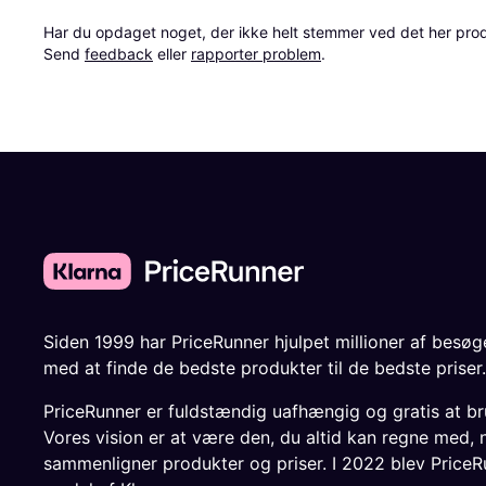
Har du opdaget noget, der ikke helt stemmer ved det her produkt
Send 
feedback
 eller 
rapporter problem
.
Siden 1999 har PriceRunner hjulpet millioner af besø
med at finde de bedste produkter til de bedste priser.
PriceRunner er fuldstændig uafhængig og gratis at br
Vores vision er at være den, du altid kan regne med, 
sammenligner produkter og priser. I 2022 blev PriceR