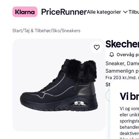
Alle kategorier
Tilb
Start
/
Tøj & Tilbehør
/
Sko
/
Sneakers
Skecher
Overvåg pr
Sneaker, Dam
Sammenlign pr
Fra 203 kr./md.
Størrelse (EU)
Vi b
Vælg Større
Vi og vor
eller unik
sporingst
behandler
deaktiver