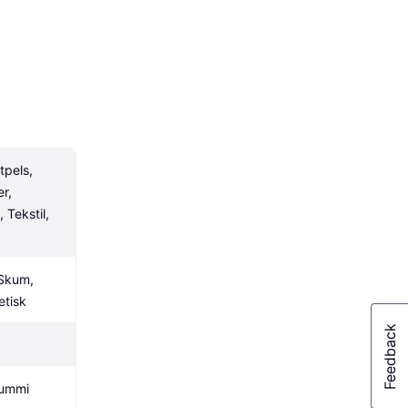
pels, 
r, 
Tekstil, 
Skum, 
etisk
Gummi