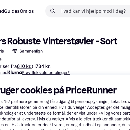
ud
Guides
Om os
s Robuste Vinterstøvler - Sort
is
Sammenlign
e
iser fra
610 kr.
til
734 kr.
 med
Prøv fleksible betalinger*
ruger cookies på PriceRunner
lse (EU)
es
152
partnere gemmer og får adgang til personoplysninger, f.eks. bro
ke identifikatorer, på din enhed. Hvis du vælger Accepter, gør det mulig
eknologier at understøtte de formål, der er vist under »Vi og vores par
 datafor at levere«. Hvis du vælger Afvis alle eller trækker dit samtykk
es de. Hvis trackere er deaktiveret, er noget indhold og annoncer, du se