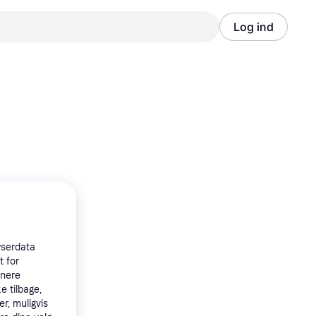
Log ind
Annonce
Annonce
wserdata
t for
tnere
e tilbage,
r, muligvis