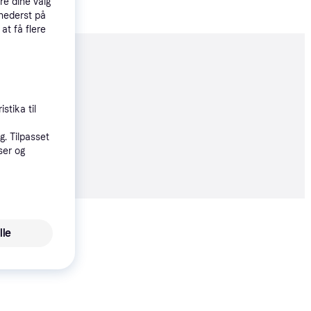
re dine valg
 nederst på
 at få flere
moveret
stika til
. Tilpasset
10 kr.
ser og
03 kr./md.
lle