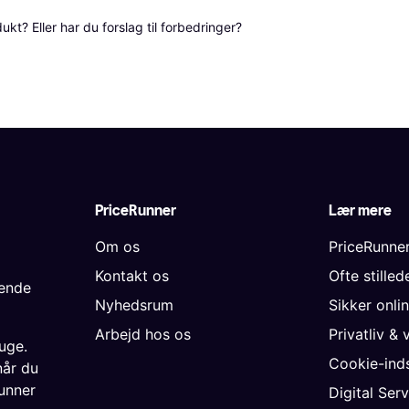
? Eller har du forslag til forbedringer? 
PriceRunner
Lær mere
Om os
PriceRunne
Kontakt os
Ofte stille
gende
Nyhedsrum
Sikker onli
Arbejd hos os
Privatliv & 
uge.
Cookie-inds
når du
unner
Digital Ser