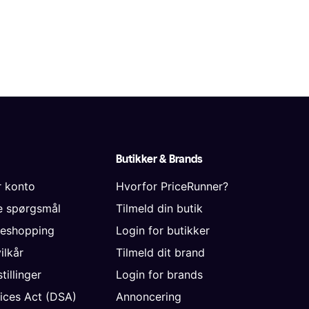
Butikker & Brands
r konto
Hvorfor PriceRunner?
de spørgsmål
Tilmeld din butik
neshopping
Login for butikker
vilkår
Tilmeld dit brand
tillinger
Login for brands
vices Act (DSA)
Annoncering