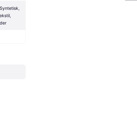
Syntetisk, 
kstil, 
æder