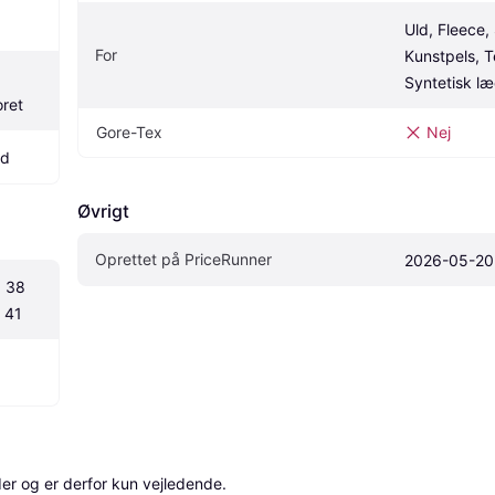
Uld, Fleece, 
For
Kunstpels, Te
Syntetisk l
oret
Gore-Tex
Nej
nd
Øvrigt
Oprettet på PriceRunner
2026-05-20
 38 
 41
r og er derfor kun vejledende. 
