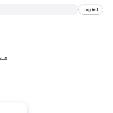
Log ind
Annonce
Annonce
aler