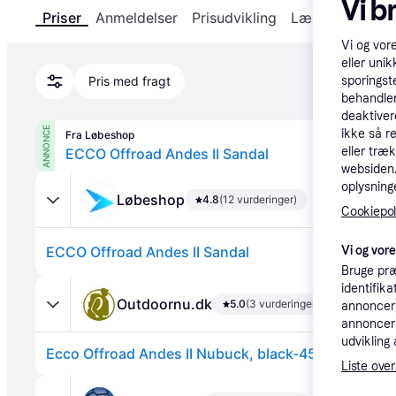
Vi b
Priser
Anmeldelser
Prisudvikling
Læs om produk
Vi og vor
eller unik
sporingst
Pris med fragt
behandler
deaktiver
ANNONCE
ikke så r
Fra Løbeshop
eller træ
ECCO Offroad Andes II Sandal
websiden. 
oplysninge
Løbeshop
4.8
(12 vurderinger)
Cookiepoli
Vi og vor
ECCO Offroad Andes II Sandal
Bruge præ
identifik
Outdoornu.dk
5.0
(3 vurderinger)
annonceri
annonceri
udvikling 
Ecco Offroad Andes II Nubuck, black-45
Liste over