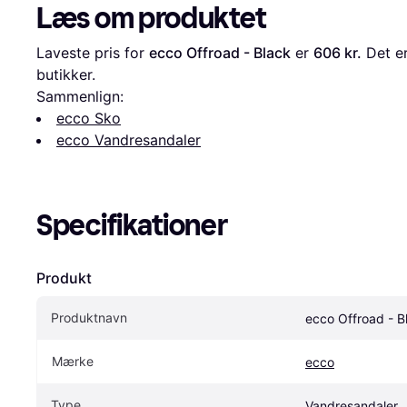
Læs om produktet
Laveste pris for 
ecco Offroad - Black
 er 
606 kr.
 Det e
butikker.
Sammenlign:
ecco Sko
ecco Vandresandaler
Specifikationer
Produkt
Produktnavn
ecco Offroad - B
Mærke
ecco
Type
Vandresandaler