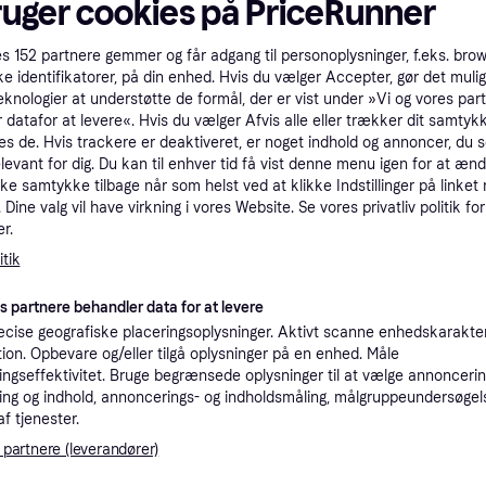
ruger cookies på PriceRunner
tet
Specifikationer
es
152
partnere gemmer og får adgang til personoplysninger, f.eks. bro
ke identifikatorer, på din enhed. Hvis du vælger Accepter, gør det mulig
eknologier at understøtte de formål, der er vist under »Vi og vores par
Pro
 datafor at levere«. Hvis du vælger Afvis alle eller trækker dit samtykk
es de. Hvis trackere er deaktiveret, er noget indhold og annoncer, du se
elevant for dig. Du kan til enhver tid få vist denne menu igen for at ænd
6
39 kr. fragt
,
1-2 dage
kke samtykke tilbage når som helst ved at klikke Indstillinger på linket
Eller 2
Dine valg vil have virkning i vores Website. Se vores privatliv politik for
r.
tik
60
es partnere behandler data for at levere
·
Laveste pris
39 kr. fragt
,
1-2 dage
Eller 2
cise geografiske placeringsoplysninger. Aktivt scanne enhedskarakteri
ation. Opbevare og/eller tilgå oplysninger på en enhed. Måle
K
ngseffektivitet. Bruge begrænsede oplysninger til at vælge annoncering
ng og indhold, annoncerings- og indholdsmåling, målgruppeundersøgel
af tjenester.
64
Fri fragt
,
1-2 dage
 partnere (leverandører)