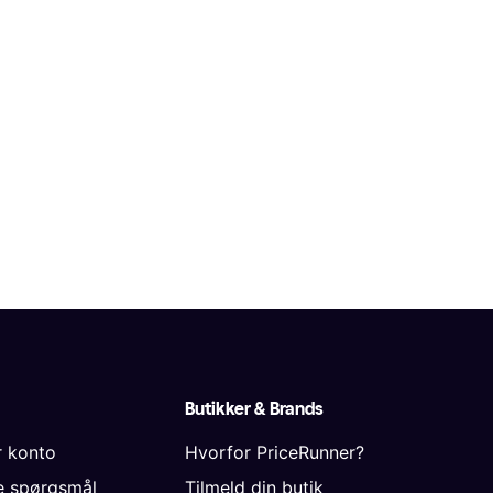
Butikker & Brands
r konto
Hvorfor PriceRunner?
de spørgsmål
Tilmeld din butik