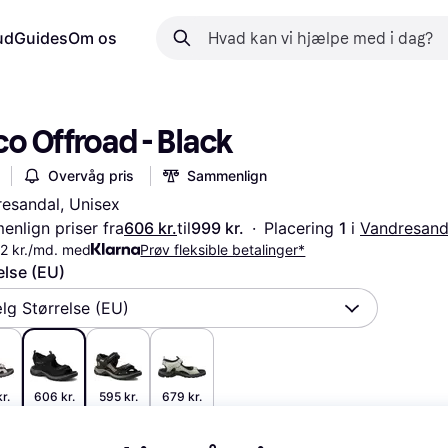
ud
Guides
Om os
o Offroad - Black
Overvåg pris
Sammenlign
esandal, Unisex
nlign priser fra
606 kr.
til
999 kr.
·
Placering 
1 
i 
Vandresand
2 kr./md. med
Prøv fleksible betalinger*
else (EU)
lg Størrelse (EU)
r.
606 kr.
595 kr.
679 kr.