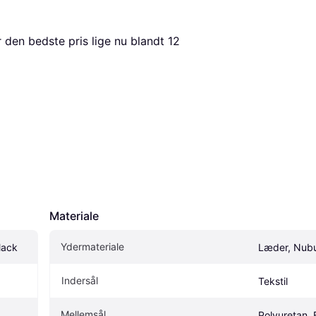
r den bedste pris lige nu blandt 
12
Materiale
Ydermateriale
lack
Læder, Nub
Indersål
Tekstil
Mellemsål
Polyuretan,