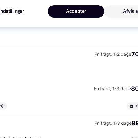
Indstillinger
Accepter
Afvis a
64
Fri fragt
,
1-2 dage
70
Fri fragt
,
1-2 dage
80
Fri fragt
,
1-3 dage
r)
K
99
Fri fragt
,
1-3 dage