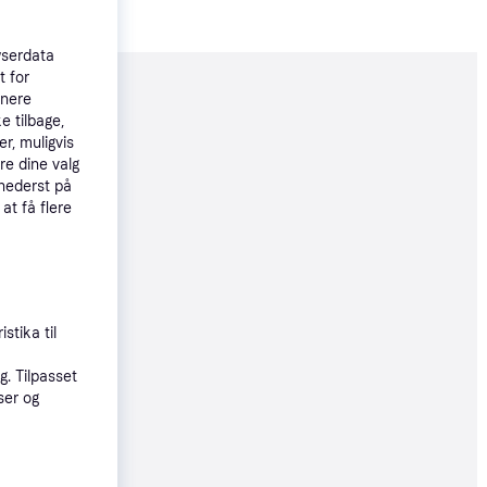
wserdata
t for
tnere
moveret
e tilbage,
r, muligvis
re dine valg
06 kr.
 nederst på
02 kr./md.
 at få flere
6 kr.
02 kr./md.
stika til
øbsgaranti
. Tilpasset
ser og
9 kr.