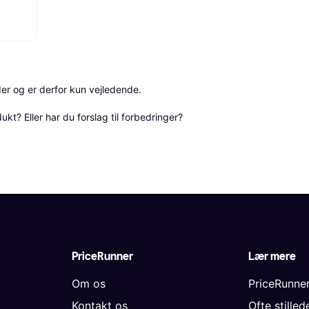
r og er derfor kun vejledende. 

? Eller har du forslag til forbedringer? 
PriceRunner
Lær mere
Om os
PriceRunne
Kontakt os
Ofte stille