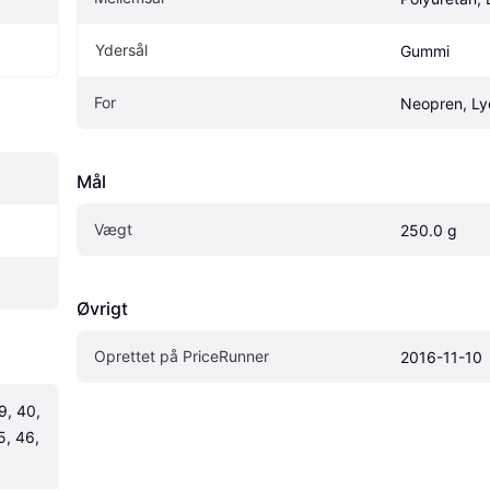
Ydersål
Gummi
For
Neopren, Ly
Mål
Vægt
250.0 g
Øvrigt
Oprettet på PriceRunner
2016-11-10
, 40, 
, 46, 