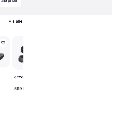
 alle priser
Vis alle
-100 kr.
Skechers Go Walk Arc
2.0 Sandal - BBK
ecco Offroad M - Black
599 kr.
599 kr.