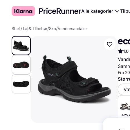
Alle kategorier
Tilb
Start
/
Tøj & Tilbehør
/
Sko
/
Vandresandaler
ecc
1,0
Vandr
Samme
Fra 20
Størr
Væ
425 k