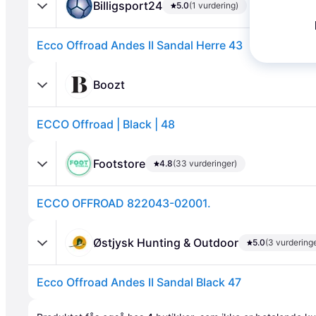
Billigsport24
5.0
(1 vurdering)
Ecco Offroad Andes II Sandal Herre 43
Boozt
ECCO Offroad | Black | 48
Annonce
Footstore
4.8
(33 vurderinger)
ECCO OFFROAD 822043-02001.
Østjysk Hunting & Outdoor
5.0
(3 vurderinge
Ecco Offroad Andes II Sandal Black 47
Annonce