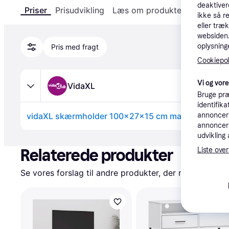
deaktiver
Priser
Prisudvikling
Læs om produktet
Specifika
ikke så r
eller træ
websiden. 
oplysninge
Pris med fragt
Cookiepoli
Vi og vor
VidaXL
Bruge præ
identifik
vidaXL skærmholder 100x27x15 cm massivt fyrretr
annonceri
annonceri
Annonce
udvikling 
Relaterede produkter
Liste over
Se vores forslag til andre produkter, der matcher dine