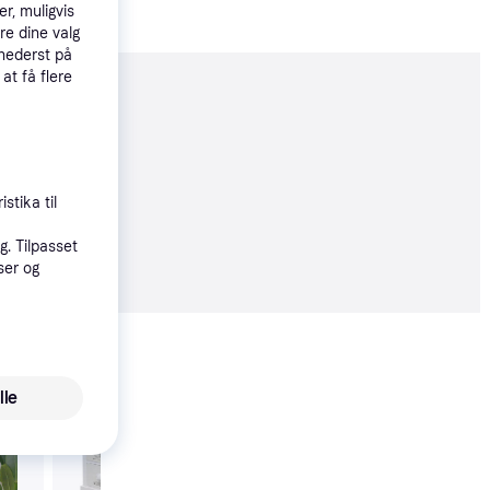
r, muligvis
re dine valg
 nederst på
 at få flere
moveret
stika til
6 kr.
. Tilpasset
22 kr./md.
ser og
Vis alle
lle
vidaXL massivt fyrre