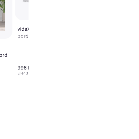
TV-bord
vidaXL Shabby Chic TV-
bord 35x40cm
ord
996 kr.
1.242 kr.
Eller 3 betalinger af 332 kr.
Eller 3 betalinger af 414 kr.