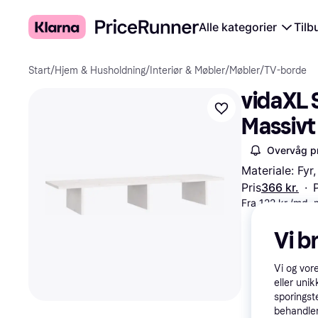
Alle kategorier
Tilb
Start
/
Hjem & Husholdning
/
Interiør & Møbler
/
Møbler
/
TV-borde
vidaXL 
Massivt
Overvåg pr
Materiale: Fy
Pris
366 kr.
·
Fra 122 kr./md.
Vi b
Vi og vor
eller unik
sporingst
behandler