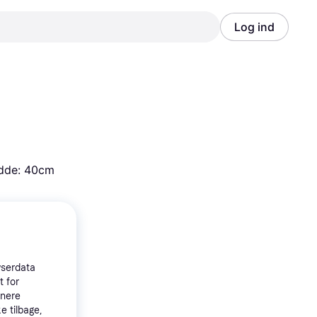
Log ind
Annonce
Annonce
edde: 40cm
wserdata
t for
tnere
e tilbage,