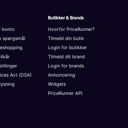
Butikker & Brands
r konto
Hvorfor PriceRunner?
de spørgsmål
Tilmeld din butik
neshopping
Login for butikker
vilkår
Tilmeld dit brand
tillinger
Login for brands
vices Act (DSA)
Annoncering
ysning
Widgets
PriceRunner API