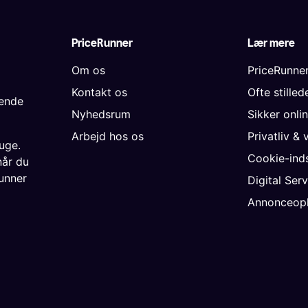
PriceRunner
Lær mere
Om os
PriceRunne
Kontakt os
Ofte stille
gende
Nyhedsrum
Sikker onli
Arbejd hos os
Privatliv & 
uge.
Cookie-inds
når du
unner
Digital Ser
Annonceopl