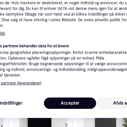
es de. Hvis trackere er deaktiveret, er noget indhold og annoncer, du se
tioner
elevant for dig. Du kan til enhver tid få vist denne menu igen for at ænd
kke samtykke tilbage når som helst ved at klikke Indstillinger på linket
Dine valg vil have virkning i vores Website. Se vores privatliv politik for
r.
Pro
tik
es partnere behandler data for at levere
cise geografiske placeringsoplysninger. Aktivt scanne enhedskarakteri
ation. Opbevare og/eller tilgå oplysninger på en enhed. Måle
36
æ hvid
ngseffektivitet. Bruge begrænsede oplysninger til at vælge annoncering
Fri fragt
,
4 dage
Eller 1
ng og indhold, annoncerings- og indholdsmåling, målgruppeundersøgel
af tjenester.
 partnere (leverandører)
 interesser.
Indstillinger
Accepter
Afvis a