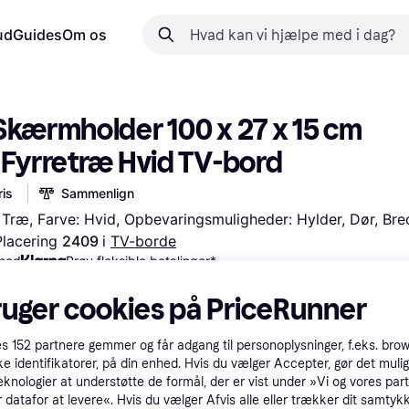
ud
Guides
Om os
Skærmholder 100 x 27 x 15 cm 
 Fyrretræ Hvid TV-bord
is
Sammenlign
r, Træ, Farve: Hvid, Opbevaringsmuligheder: Hylder, Dør, Br
Placering 
2409 
i 
TV-borde
 med
Prøv fleksible betalinger*
ruger cookies på PriceRunner
es
152
partnere gemmer og får adgang til personoplysninger, f.eks. bro
ke identifikatorer, på din enhed. Hvis du vælger Accepter, gør det mulig
eknologier at understøtte de formål, der er vist under »Vi og vores par
 datafor at levere«. Hvis du vælger Afvis alle eller trækker dit samtykk