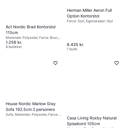
Herman Miller Aeron Full
Option Kontorstol
Farve: Sort, Egenskaber: Hjul
Act Nordic Brad Kontorstol
115cm
Materiale: Polyester, Farve: Brun,
1.256 kr.
Egenskaber: Hjul, Højde: 115cm,
6.435 kr.
Bredde: 67cm, Dybde: 69.5cm
8 butikker
1 butik
House Nordic Marlow Gray
Sofa 192.5cm 2 personers
Sofa, Materiale: Polyester, Farve:
Casa Living Roxby Natural
Grå, 2 personers, Højde: 82cm,
Spisebord 105cm
Bredde: 192.5cm, Dybde: 140cm,