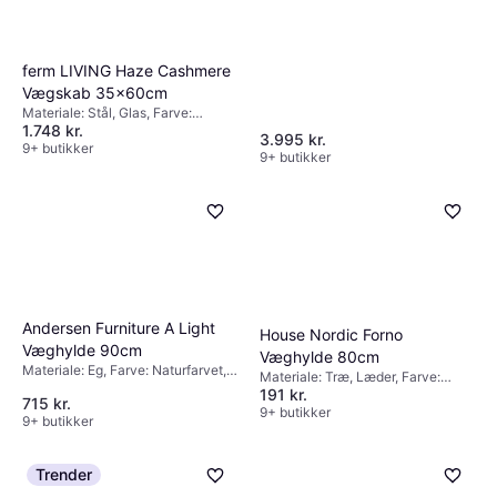
75cm, Bredde: 120cm, Dybde:
75cm, Diameter: 120cm
ferm LIVING Haze Cashmere
Vægskab 35x60cm
Materiale: Stål, Glas, Farve:
1.748 kr.
Naturfarvet,
3.995 kr.
Opbevaringsmuligheder: Hylder,
9+ butikker
9+ butikker
Dør, Højde: 60cm, Bredde: 35cm,
Dybde: 15cm
Andersen Furniture A Light
House Nordic Forno
Væghylde 90cm
Væghylde 80cm
Materiale: Eg, Farve: Naturfarvet,
Materiale: Træ, Læder, Farve:
Højde: 35cm, Bredde: 90cm,
191 kr.
Naturfarvet, Sort,
715 kr.
Dybde: 21cm
Opbevaringsmuligheder: Hylder,
9+ butikker
9+ butikker
Bredde: 80cm, Dybde: 20cm
Trender