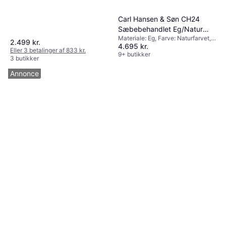
Carl Hansen & Søn CH24
Sæbebehandlet Eg/Natur
Materiale: Eg, Farve: Naturfarvet,
Køkkenstol 76cm
2.499 kr.
4.695 kr.
Højde: 76cm, Bredde: 55cm,
Eller 3 betalinger af 833 kr.
Dybde: 51cm
9+ butikker
3 butikker
Annonce