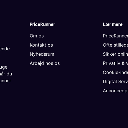
PriceRunner
Lær mere
Om os
PriceRunne
Kontakt os
Ofte stille
gende
Nyhedsrum
Sikker onli
Arbejd hos os
Privatliv & 
uge.
Cookie-inds
når du
unner
Digital Ser
Annonceopl