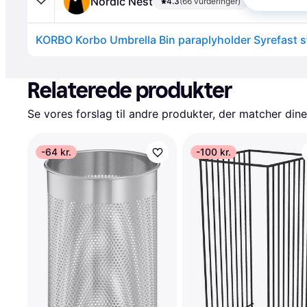
Nordic Nest
4.3
(66 vurderinger)
KORBO Korbo Umbrella Bin paraplyholder Syrefast st
Annonce
Relaterede produkter
Se vores forslag til andre produkter, der matcher dine
-64 kr.
-100 kr.