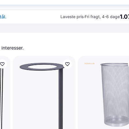
K
1.0
ål.
·
Laveste pris
Fri fragt
,
4-6 dage
 interesser.