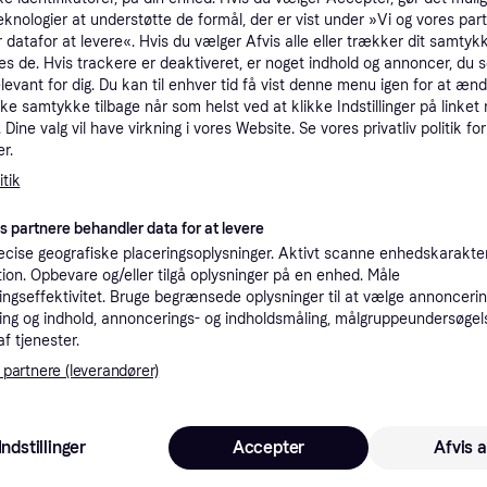
eknologier at understøtte de formål, der er vist under »Vi og vores par
tioner
 datafor at levere«. Hvis du vælger Afvis alle eller trækker dit samtykk
es de. Hvis trackere er deaktiveret, er noget indhold og annoncer, du se
elevant for dig. Du kan til enhver tid få vist denne menu igen for at ænd
Pro
kke samtykke tilbage når som helst ved at klikke Indstillinger på linket
Dine valg vil have virkning i vores Website. Se vores privatliv politik for
r.
1.0
Fri fragt
,
2-3 dage
tik
l - 35040.
es partnere behandler data for at levere
cise geografiske placeringsoplysninger. Aktivt scanne enhedskarakteri
ation. Opbevare og/eller tilgå oplysninger på en enhed. Måle
ngseffektivitet. Bruge begrænsede oplysninger til at vælge annoncering
1.0
 35040.
·
Laveste pris
Fri fragt
,
2-3 dage
ng og indhold, annoncerings- og indholdsmåling, målgruppeundersøgel
af tjenester.
 partnere (leverandører)
1.0
 35040.
·
Laveste pris
Fri fragt
,
2-3 dage
Indstillinger
Accepter
Afvis a