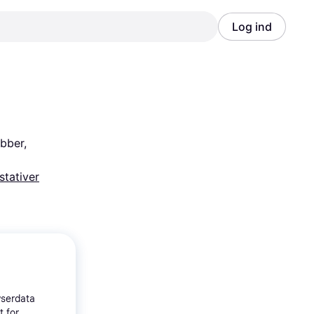
Log ind
Annonce
Annonce
bber, 
stativer
wserdata
t for