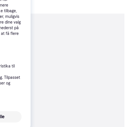
tnere
e tilbage,
r, muligvis
re dine valg
moveret
 nederst på
 at få flere
71 kr.
stika til
. Tilpasset
71 kr.
ser og
71 kr.
lle