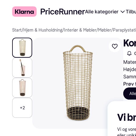
Alle kategorier
Tilb
Start
/
Hjem & Husholdning
/
Interiør & Møbler
/
Møbler
/
Paraplystat
Ko
Mater
Højde
Samme
Prøv 
All
+2
Vi b
Vi og vor
eller unik