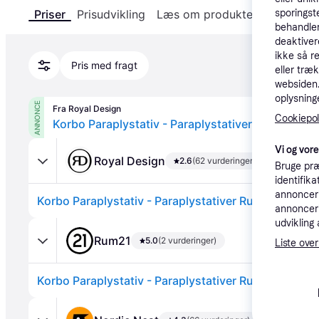
sporingst
Priser
Prisudvikling
Læs om produktet
Specifika
behandler
deaktiver
ikke så r
Pris med fragt
eller træ
websiden. 
oplysninge
ANNONCE
Fra Royal Design
Cookiepoli
Korbo Paraplystativ - Paraplystativer Rustfrit stå
Vi og vor
Royal Design
2.6
(62 vurderinger)
Bruge præ
identifik
annonceri
Korbo Paraplystativ - Paraplystativer Rustfrit stål -
annonceri
udvikling 
Rum21
5.0
(2 vurderinger)
Liste over
Korbo Paraplystativ - Paraplystativer Rustfrit stål -