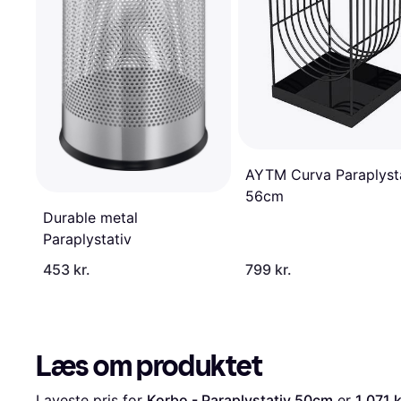
AYTM Curva Paraplyst
56cm
Durable metal
Paraplystativ
453 kr.
799 kr.
Læs om produktet
Laveste pris for 
Korbo - Paraplystativ 50cm
 er 
1.071 k