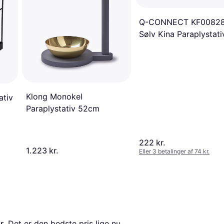
Q-CONNECT KF0082
Sølv Kina Paraplystati
Klong Monokel
ativ
Paraplystativ 52cm
222 kr.
1.223 kr.
Eller 3 betalinger af 74 kr.
r.
 Det er den bedste pris lige nu 