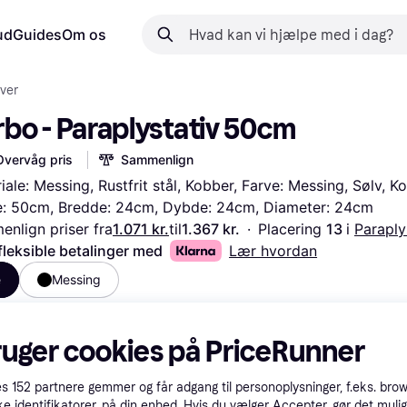
ud
Guides
Om os
iver
rbo - Paraplystativ 50cm
Overvåg pris
Sammenlign
iale: Messing, Rustfrit stål, Kobber, Farve: Messing, Sølv, Ko
: 50cm, Bredde: 24cm, Dybde: 24cm, Diameter: 24cm
nlign priser fra
1.071 kr.
til
1.367 kr.
·
Placering 
13 
i 
Paraply
fleksible betalinger med
Lær hvordan
e
Messing
ruger cookies på PriceRunner
es
152
partnere gemmer og får adgang til personoplysninger, f.eks. bro
ke identifikatorer, på din enhed. Hvis du vælger Accepter, gør det mulig