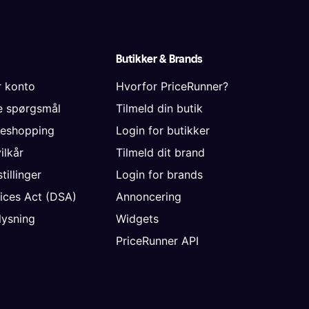
Butikker & Brands
r konto
Hvorfor PriceRunner?
de spørgsmål
Tilmeld din butik
neshopping
Login for butikker
vilkår
Tilmeld dit brand
tillinger
Login for brands
vices Act (DSA)
Annoncering
ysning
Widgets
PriceRunner API