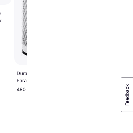
8
v
Durable around
Paraplystativ 62cm
480 kr.