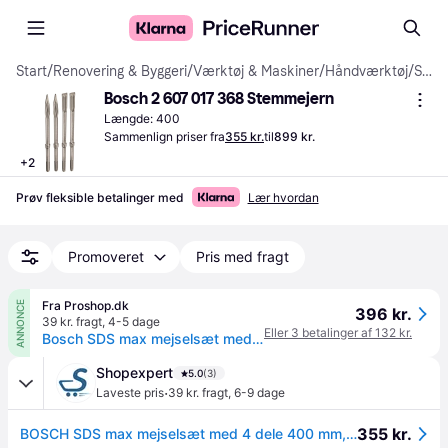
Start
/
Renovering & Byggeri
/
Værktøj & Maskiner
/
Håndværktøj
/
Stemmejern
Bosch 2 607 017 368 Stemmejern
Længde: 400
Sammenlign priser fra
355 kr.
til
899 kr.
+
2
Prøv fleksible betalinger med
Lær hvordan
Promoveret
Pris med fragt
Fra Proshop.dk
ANNONCE
396 kr.
39 kr. fragt
,
4-5 dage
Eller 3 betalinger af 132 kr.
Bosch SDS max mejselsæt med 4 dele
Shopexpert
5.0
(3)
·
Laveste pris
39 kr. fragt
,
6-9 dage
355 kr.
BOSCH SDS max mejselsæt med 4 dele 400 mm, 400 x 25 mm