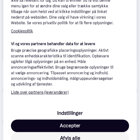
ikke så relevant for dig. Du kan til enhver tid få vist denne
menu igen for at ændre dine valg eller trække samtykke
tilbage når som helst ved at klikke Indstillinger på linket
nederst på websiden. Dine valg vil have virkning i vores
Website. Se vores privatliv politik for at få flere oplysninger.
Cookiepolitik
Vi og vores partnere behandler data for at levere
Bruge præcise geografiske placeringsoplysninger. Aktivt
scanne enhedskarakteristika til identifikation. Opbevare
og/eller tilgå oplysninger på en enhed. Måle
Completvvs.dk
4.8
(105)
annonceringseffektivitet. Bruge begrænsede oplysninger til
39 kr. fragt
,
1-2 dage
at vælge annoncering. Tilpasset annoncering og indhold,
annoncerings- og indholdsmåling, målgruppeundersøgelser
467 kr.
Bosch mejselsæt RTec SDS-max, 400 mm, 4 stk.
og udvikling af tjenester.
Liste over partnere (leverandører)
Greenline.dk
4.7
(30)
39 kr. fragt
,
1-2 dage
Indstillinger
467 kr.
Bosch mejselsæt RTec SDS-max, 400 mm, 4 stk.
Accepter
Lavprisvvs.dk
4.6
(172)
39 kr. fragt
,
1-2 dage
Afvis alle