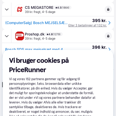
CS MEGASTORE
4.5
(1864)
39 kr. fragt
,
4-5 dage
395 kr.
(ComputerSalg) Bosch MEJSELSÆT SDS-MAX 4 STK
Eller 3 betalinger af 132 kr.
Proshop.dk
4.8
(1279)
39 kr. fragt
,
4-5 dage
396 kr.
Bosch SDS max mejselsæt med 4 dele
Eller 3 betalinger af 132 kr.
Vi bruger cookies på
Verkter
4.5
(80)
Fri fragt
,
4-5 dage
PriceRunner
503 kr.
Mejsel sæt Bosch 2607017368; SDS-Max; 4 stk.
Vi og vores
152
partnere gemmer og får adgang til
personoplysninger, f.eks. browserdata eller unikke
Annonce
identifikatorer, på din enhed. Hvis du vælger Accepter, gør
det muligt for sporingsteknologier at understøtte de formål,
der er vist under »Vi og vores partnere behandler datafor at
levere«. Hvis du vælger Afvis alle eller trækker dit
samtykke tilbage, deaktiveres de. Hvis trackere er
deaktiveret, er noget indhold og annoncer, du ser, muligvis