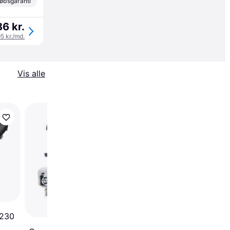
øbsgaranti
86 kr.
95 kr./md.
Vis alle
Camo Marksman Pro
Skruefikstur
 230