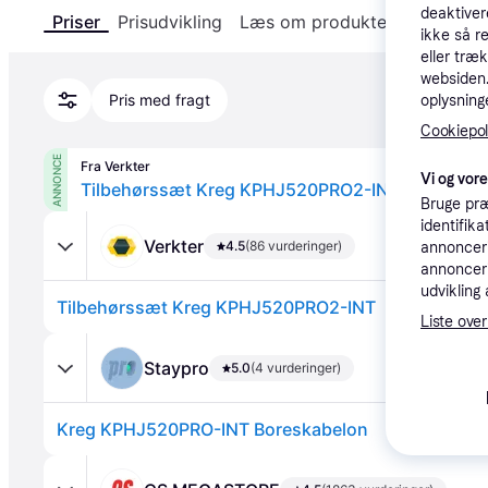
deaktiver
Priser
Prisudvikling
Læs om produktet
Specifika
ikke så r
eller træ
websiden. 
Pris med fragt
oplysninge
Cookiepoli
ANNONCE
Fra Verkter
Vi og vor
Tilbehørssæt Kreg KPHJ520PRO2-INT
Bruge præ
identifik
Verkter
4.5
(86 vurderinger)
annonceri
annonceri
udvikling 
Tilbehørssæt Kreg KPHJ520PRO2-INT
Liste over
Staypro
5.0
(4 vurderinger)
Kreg KPHJ520PRO-INT Boreskabelon