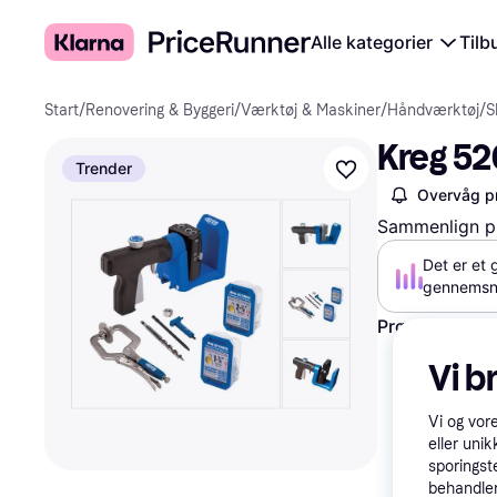
Alle kategorier
Tilb
Start
/
Renovering & Byggeri
/
Værktøj & Maskiner
/
Håndværktøj
/
S
Kreg 52
Trender
Overvåg pr
Sammenlign pr
Det er et 
gennemsni
Prøv fleksible
Vi b
Vi og vor
eller unik
sporingst
behandler