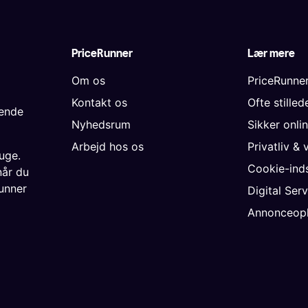
PriceRunner
Lær mere
Om os
PriceRunne
Kontakt os
Ofte stille
gende
Nyhedsrum
Sikker onli
Arbejd hos os
Privatliv & 
uge.
Cookie-inds
når du
unner
Digital Ser
Annonceopl