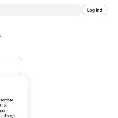
Log ind
Annonce
Annonce
r
wserdata
t for
tnere
e tilbage,