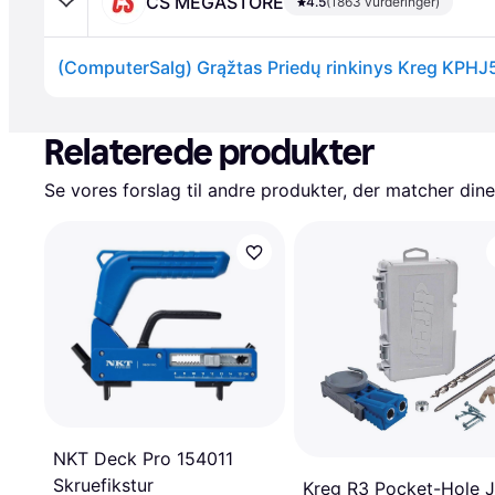
CS MEGASTORE
4.5
(1863 vurderinger)
(ComputerSalg) Grąžtas Priedų rinkinys Kreg KPH
Annonce
Relaterede produkter
Se vores forslag til andre produkter, der matcher dine
NKT Deck Pro 154011
Skruefikstur
Kreg R3 Pocket-Hole J