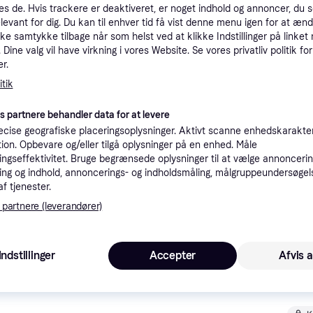
es de. Hvis trackere er deaktiveret, er noget indhold og annoncer, du se
tioner
elevant for dig. Du kan til enhver tid få vist denne menu igen for at ænd
kke samtykke tilbage når som helst ved at klikke Indstillinger på linket
Dine valg vil have virkning i vores Website. Se vores privatliv politik for
Pro
r.
tik
1.1
es partnere behandler data for at levere
Fri fragt
,
3-4 dage
cise geografiske placeringsoplysninger. Aktivt scanne enhedskarakteri
ation. Opbevare og/eller tilgå oplysninger på en enhed. Måle
K
ngseffektivitet. Bruge begrænsede oplysninger til at vælge annoncering
ng og indhold, annoncerings- og indholdsmåling, målgruppeundersøgel
af tjenester.
1.1
·
Laveste pris
Fri fragt
,
3-4 dage
 partnere (leverandører)
K
Indstillinger
Accepter
Afvis a
1.1
Fri fragt
,
1-2 dage