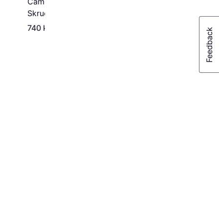
Camo Marksman Pro 5
Skruefikstur
740 kr.
677 kr.