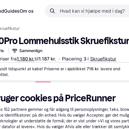
ud
Guides
Om os
kruefikstur
0Pro Lommehulsstik Skruefikstu
is
Sammenlign
iser fra
1.180 kr.
til
1.187 kr.
·
Placering 
3 
i 
Skruefikstur
godt tidspunkt at købe! Priserne er i øjeblikket 
716 kr.
 lavere end 
ttet.
 betalinger med
Lær hvordan
ruger cookies på PriceRunner
es
152
partnere gemmer og får adgang til personoplysninger, f.eks. bro
ke identifikatorer, på din enhed. Hvis du vælger Accepter, gør det mulig
eknologier at understøtte de formål, der er vist under »Vi og vores par
 datafor at levere«. Hvis du vælger Afvis alle eller trækker dit samtykk