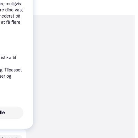
r, muligvis
re dine valg
 nederst på
 at få flere
moveret
80 kr.
stika til
øbsgaranti
. Tilpasset
ser og
80 kr.
øbsgaranti
lle
87 kr.