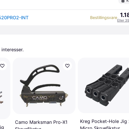
K
1.1
J520PRO2-INT
Bestillingsvare
Eller 3
 interesser.
Kreg Pocket-Hole Jig
Camo Marksman Pro-X1
ig
Micro Skruefikstur
Skruefikstur