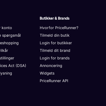
Butikker & Brands
r konto
Hvorfor PriceRunner?
de spørgsmål
Tilmeld din butik
neshopping
Login for butikker
vilkår
Tilmeld dit brand
tillinger
Login for brands
vices Act (DSA)
Annoncering
ysning
Widgets
PriceRunner API