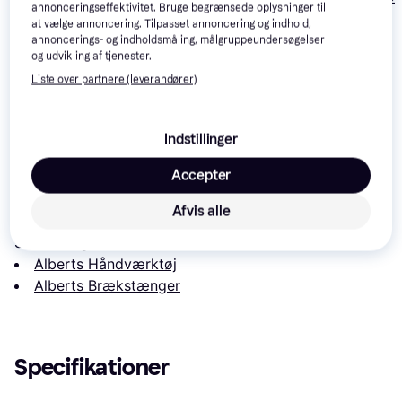
annonceringseffektivitet. Bruge begrænsede oplysninger til
Brækstang
Brækstang
at vælge annoncering. Tilpasset annoncering og indhold,
annoncerings- og indholdsmåling, målgruppeundersøgelser
Hultafors brækstang
og udvikling af tjenester.
med stålspids
Liste over partnere (leverandører)
1500mm Brækstang
2.334 kr.
1.238 kr.
1.028 kr.
Indstillinger
Læs om produktet
Accepter
Laveste pris for 
Alberts Gah Alu-Vinkelskinne 
15x15x1 mm 2 m Brækstang
 er 
-
. Det er den bedste 
Afvis alle
pris lige nu hos 1 butik.
Sammenlign:
Alberts Håndværktøj
Alberts Brækstænger
Specifikationer