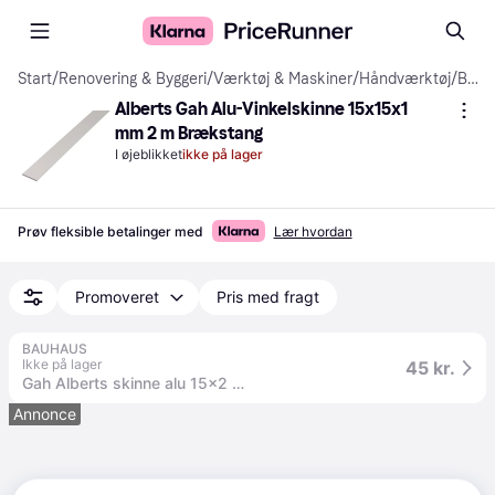
Start
/
Renovering & Byggeri
/
Værktøj & Maskiner
/
Håndværktøj
/
Brækstænger
Alberts Gah Alu-Vinkelskinne 15x15x1 
mm 2 m Brækstang
I øjeblikket
ikke på lager
Prøv fleksible betalinger med
Lær hvordan
Promoveret
Pris med fragt
BAUHAUS
Ikke på lager
45 kr.
Gah Alberts skinne alu 15x2 mm 1 m
Annonce