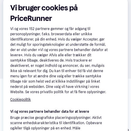
Vi bruger cookies på
PriceRunner
Vi og vores
152
partnere gemmer og får adgang til
personoplysninger, f.eks. browserdata eller unikke
identifikatorer, på din enhed. Hvis du vælger Accepter, gør
det muligt for sporingsteknologier at understøtte de formål,
der er vist under »Vi og vores partnere behandler datafor at
levere«. Hvis du vælger Afvis alle eller trækker dit
samtykke tilbage, deaktiveres de. Hvis trackere er
deaktiveret, er noget indhold og annoncer, du ser, muligvis
ikke så relevant for dig. Du kan til enhver tid få vist denne
menu igen for at ændre dine valg eller trække samtykke
Relaterede produkter
tilbage når som helst ved at klikke Indstillinger på linket
nederst på websiden. Dine valg vil have virkning i vores
Se vores forslag til andre produkter, der matcher dine 
Website. Se vores privatliv politik for at få flere oplysninger.
interesser.
Vis alle
Cookiepolitik
Vi og vores partnere behandler data for at levere
Trender
Bruge præcise geografiske placeringsoplysninger. Aktivt
scanne enhedskarakteristika til identifikation. Opbevare
og/eller tilgå oplysninger på en enhed. Måle
Hultafors B 12
Hultafors 841002