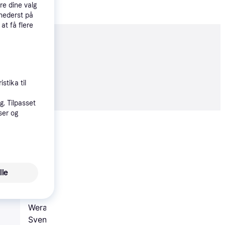
re dine valg
 nederst på
 at få flere
moveret
47 kr.
stika til
. Tilpasset
ser og
Vis alle
lle
Bahco 9035 Svenskn
Wera Joker 6004
Svensknøgle