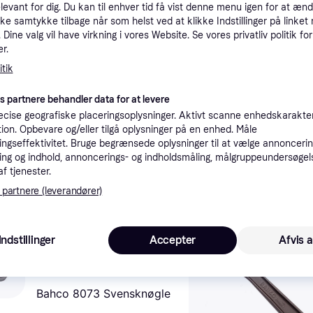
elevant for dig. Du kan til enhver tid få vist denne menu igen for at ænd
tioner
kke samtykke tilbage når som helst ved at klikke Indstillinger på linket
Dine valg vil have virkning i vores Website. Se vores privatliv politik for
r.
Pro
tik
es partnere behandler data for at levere
1
Fri fragt
,
3-5 dage
cise geografiske placeringsoplysninger. Aktivt scanne enhedskarakteri
Blue Spot 06102 Justerbar skiftenøgle 6 tommer - 6in 150mm Blåt værktøj - justerbar skiftenøgle 6in 150mm Blue Spot værktøj 06102
ation. Opbevare og/eller tilgå oplysninger på en enhed. Måle
ngseffektivitet. Bruge begrænsede oplysninger til at vælge annoncering
ng og indhold, annoncerings- og indholdsmåling, målgruppeundersøgel
af tjenester.
 interesser.
 partnere (leverandører)
Trender
Trender
Indstillinger
Accepter
Afvis a
Bahco 8073 Svensknøgle