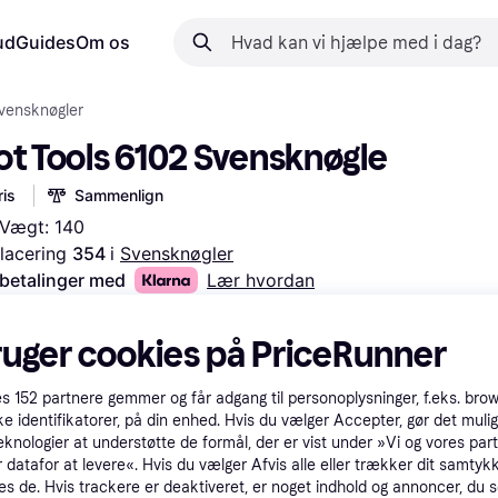
ud
Guides
Om os
vensknøgler
ot Tools 6102 Svensknøgle
is
Sammenlign
 Vægt: 140
lacering 
354 
i 
Svensknøgler
 betalinger med
Lær hvordan
ruger cookies på PriceRunner
es
152
partnere gemmer og får adgang til personoplysninger, f.eks. bro
ke identifikatorer, på din enhed. Hvis du vælger Accepter, gør det mulig
eknologier at understøtte de formål, der er vist under »Vi og vores par
 datafor at levere«. Hvis du vælger Afvis alle eller trækker dit samtykk
es de. Hvis trackere er deaktiveret, er noget indhold og annoncer, du se