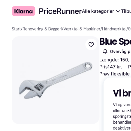
Alle kategorier
Tilb
Start
/
Renovering & Byggeri
/
Værktøj & Maskiner
/
Håndværktøj
/
S
Blue Sp
Overvåg pr
Længde: 150,
Pris
147 kr.
·
P
Prøv fleksible
Vi b
Vi og vor
eller unik
sporingst
behandler
deaktiver