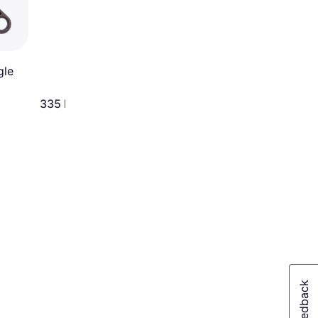
gle
393 kr.
335 kr.
Eller 3 betalinger af 131 kr.