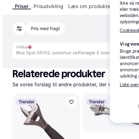
ikke så r
Priser
Prisudvikling
Læs om produktet
Specifika
eller træ
websiden. 
oplysninge
Pris med fragt
Cookiepoli
Vi og vor
OnBuy
Bruge præ
identifik
Annonce
annonceri
annonceri
Relaterede produkter
udvikling 
Se vores forslag til andre produkter, der matcher dine
Liste over
Trender
Trender