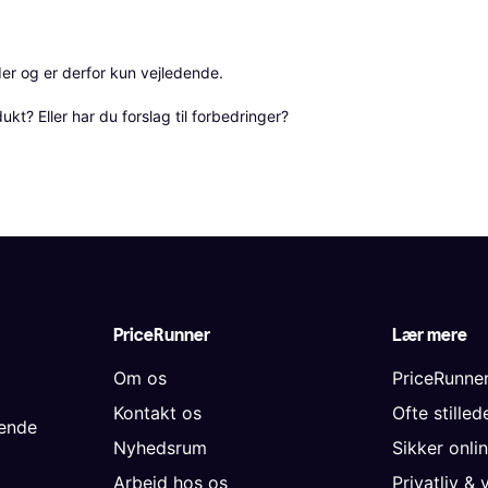
r og er derfor kun vejledende. 

? Eller har du forslag til forbedringer? 
PriceRunner
Lær mere
Om os
PriceRunne
Kontakt os
Ofte stille
gende
Nyhedsrum
Sikker onli
Arbejd hos os
Privatliv & 