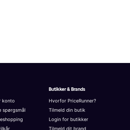
Butikker & Brands
r konto
Hvorfor PriceRunner?
de spørgsmål
Tilmeld din butik
neshopping
Login for butikker
vilkår
Tilmeld dit brand