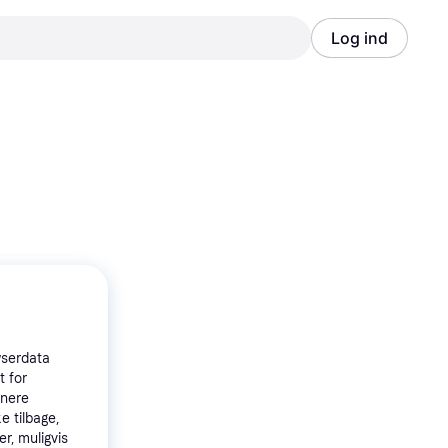
Log ind
Annonce
Annonce
wserdata
t for
tnere
e tilbage,
r, muligvis