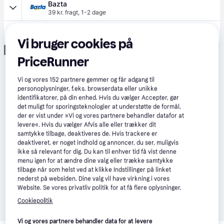
Bazta
39 kr. fragt
,
1-2 dage
217 kr.
Stanley I-Beam 180 Vaterpas 40cm
Vi bruger cookies på
Annonce
PriceRunner
Vi og vores
152
partnere gemmer og får adgang til
personoplysninger, f.eks. browserdata eller unikke
identifikatorer, på din enhed. Hvis du vælger Accepter, gør
det muligt for sporingsteknologier at understøtte de formål,
der er vist under »Vi og vores partnere behandler datafor at
levere«. Hvis du vælger Afvis alle eller trækker dit
samtykke tilbage, deaktiveres de. Hvis trackere er
deaktiveret, er noget indhold og annoncer, du ser, muligvis
ikke så relevant for dig. Du kan til enhver tid få vist denne
menu igen for at ændre dine valg eller trække samtykke
tilbage når som helst ved at klikke Indstillinger på linket
nederst på websiden. Dine valg vil have virkning i vores
Website. Se vores privatliv politik for at få flere oplysninger.
Cookiepolitik
Vi og vores partnere behandler data for at levere