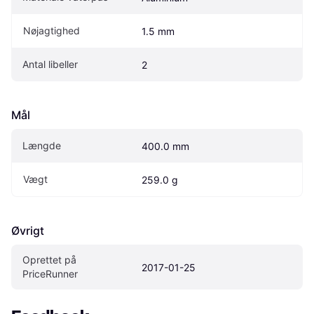
Nøjagtighed
1.5 mm
Antal libeller
2
Mål
Længde
400.0 mm
Vægt
259.0 g
Øvrigt
Oprettet på 
2017-01-25
PriceRunner