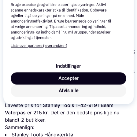
Relaterede produkter
Bruge præcise geografiske placeringsoplysninger. Aktivt
scanne enhedskarakteristika til identifikation. Opbevare
Se vores forslag til andre produkter, der matcher dine 
og/eller tilgå oplysninger på en enhed. Måle
interesser.
Vis alle
annonceringseffektivitet. Bruge begrænsede oplysninger til
at vælge annoncering. Tilpasset annoncering og indhold,
annoncerings- og indholdsmåling, målgruppeundersøgelser
Trender
Trender
og udvikling af tjenester.
Liste over partnere (leverandører)
Hultafors PV 2
Hultafors 405961
Vaterpas
Bahco 416-Set-2 3-
3pcs Vaterpas
Indstillinger
989 kr.
Pieces Vaterpas
Eller 3 betalinger 
299 kr.
469 kr.
330 kr.
Accepter
Afvis alle
Læs om produktet
Laveste pris for 
Stanley Tools 1-42-919 I Beam 
Vaterpas
 er 
215 kr.
 Det er den bedste pris lige nu 
blandt 
2
 butikker.
Sammenlign:
Stanley Tools Håndværktøj