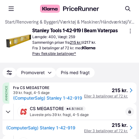
Start
/
Renovering & Byggeri
/
Værktøj & Maskiner
/
Håndværktøj
/
Vaterpas
Stanley Tools 1-42-919 I Beam Vaterpas
Længde: 400, Vægt: 259
Sammenlign priser fra
215 kr.
til
217 kr.
Fra 3 betalinger af 72 kr. med
Prøv fleksible betalinger*
Promoveret
Pris med fragt
Fra CS MEGASTORE
ANNONCE
215 kr.
39 kr. fragt
,
4-5 dage
Eller 3 betalinger af 72 kr.
(ComputerSalg) Stanley 1-42-919
CS MEGASTORE
4.5
(1863)
·
Laveste pris
39 kr. fragt
,
4-5 dage
215 kr.
(ComputerSalg) Stanley 1-42-919
Eller 3 betalinger af 72 kr.