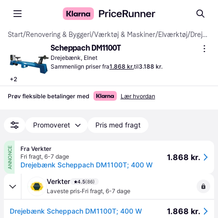
Start
/
Renovering & Byggeri
/
Værktøj & Maskiner
/
Elværktøj
/
Drejebænke
Scheppach DM1100T
Drejebænk, Elnet
Sammenlign priser fra
1.868 kr.
til
3.188 kr.
+
2
Prøv fleksible betalinger med
Lær hvordan
Promoveret
Pris med fragt
Fra Verkter
ANNONCE
1.868 kr.
Fri fragt
,
6-7 dage
Drejebænk Scheppach DM1100T; 400 W
Verkter
4.5
(86)
·
Laveste pris
Fri fragt
,
6-7 dage
1.868 kr.
Drejebænk Scheppach DM1100T; 400 W