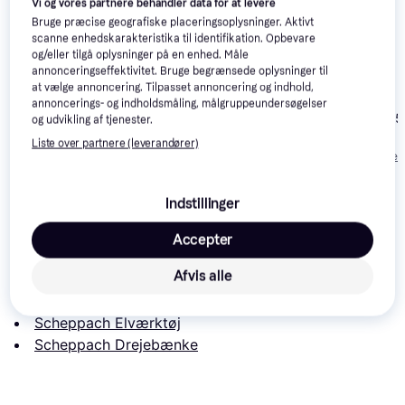
Vi og vores partnere behandler data for at levere
Trender
Trender
Bruge præcise geografiske placeringsoplysninger. Aktivt
scanne enhedskarakteristika til identifikation. Opbevare
og/eller tilgå oplysninger på en enhed. Måle
annonceringseffektivitet. Bruge begrænsede oplysninger til
at vælge annoncering. Tilpasset annoncering og indhold,
Proxxon DB 250
4.9
annoncerings- og indholdsmåling, målgruppeundersøgelser
Proxxon FD 15
og udvikling af tjenester.
Einhell TC-WW 1000/1
1.218 kr.
4.306 kr.
Liste over partnere (leverandører)
Eller 3 betalinger af
Eller 3 betalinger 
1.365 kr.
406 kr.
1.435 kr.
Indstillinger
Læs om produktet
Accepter
Laveste pris for 
Scheppach DM1100T
 er 
1.868 kr.
 Det 
Afvis alle
er den bedste pris lige nu blandt 
5
 butikker.
Sammenlign:
Scheppach Elværktøj
Scheppach Drejebænke