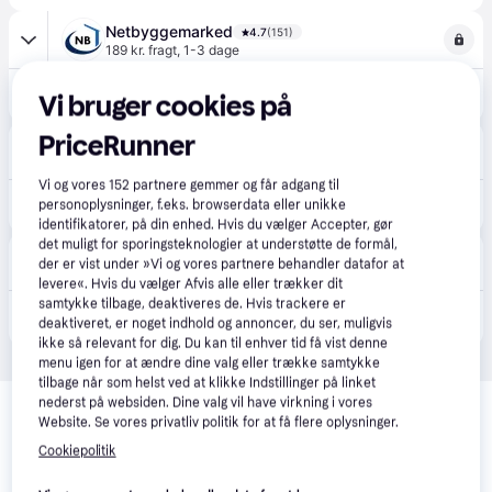
Netbyggemarked
4.7
(151)
189 kr. fragt
,
1-3 dage
1.999 kr.
Scheppach DM1100T trædrejebænk, 400W
Vi bruger cookies på
PriceRunner
BAUHAUS
5.0
(3)
299 kr. fragt
,
1-2 dage
Vi og vores
152
partnere gemmer og får adgang til
1.999 kr.
Scheppach trædrejebænk DM1100T
personoplysninger, f.eks. browserdata eller unikke
identifikatorer, på din enhed. Hvis du vælger Accepter, gør
det muligt for sporingsteknologier at understøtte de formål,
CS MEGASTORE
4.5
(1861)
der er vist under »Vi og vores partnere behandler datafor at
199 kr. fragt
,
4-5 dage
levere«. Hvis du vælger Afvis alle eller trækker dit
samtykke tilbage, deaktiveres de. Hvis trackere er
3.188 kr.
(ComputerSalg) Scheppach DM1100T, Træarbejdende, 100 cm, 890 rpm, 2600 rpm, Stål, Sort, Blå, Grå
deaktiveret, er noget indhold og annoncer, du ser, muligvis
Eller 3 betalinger af 1.063 kr.
ikke så relevant for dig. Du kan til enhver tid få vist denne
menu igen for at ændre dine valg eller trække samtykke
tilbage når som helst ved at klikke Indstillinger på linket
Relaterede produkter
nederst på websiden. Dine valg vil have virkning i vores
Website. Se vores privatliv politik for at få flere oplysninger.
Se vores forslag til andre produkter, der matcher dine 
Cookiepolitik
interesser.
Vis alle