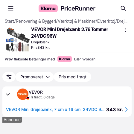
Start
/
Renovering & Byggeri
/
Værktøj & Maskiner
/
Elværktøj
/
Drejebænke
VEVOR Mini Drejebænk 2.76 Tommer 
24VDC 96W
Drejebænk
Pris
343 kr.
Prøv fleksible betalinger med
Lær hvordan
Promoveret
Pris med fragt
VEVOR
Fri fragt
,
6 dage
343 kr.
VEVOR Mini drejebænk, 7 cm x 16 cm, 24VDC 96W Mini trædrejebænk Værktøj Fræsemaskine Tilbehør, 7 hastigheder 4220/5300/5650/6350/6660/7050/8450 o/min, til gør-det-selv træbearbejdning Træboremaskine Roterende værktøj
Annonce