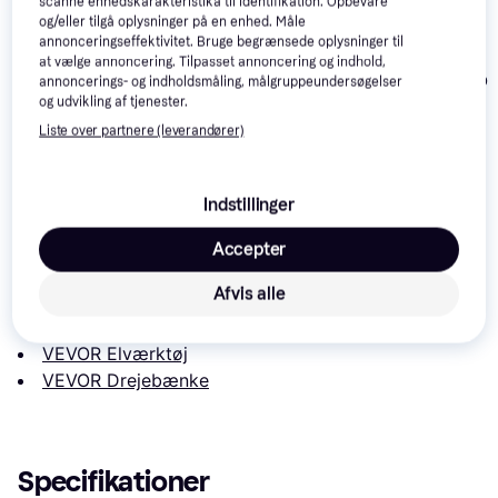
scanne enhedskarakteristika til identifikation. Opbevare
og/eller tilgå oplysninger på en enhed. Måle
annonceringseffektivitet. Bruge begrænsede oplysninger til
Proxxon DB 250
4.9
at vælge annoncering. Tilpasset annoncering og indhold,
Scheppach D
annoncerings- og indholdsmåling, målgruppeundersøgelser
og udvikling af tjenester.
1.218 kr.
Einhell TC-WW 1000/1
Eller 3 betalinger af
Liste over partnere (leverandører)
1.365 kr.
1.868 kr.
406 kr.
Læs om produktet
Indstillinger
Laveste pris for 
VEVOR Mini Drejebænk 2.76 Tommer 
Accepter
24VDC 96W
 er 
343 kr.
. Det er den bedste pris lige nu 
Afvis alle
hos 1 butik.
Sammenlign:
VEVOR Elværktøj
VEVOR Drejebænke
Specifikationer