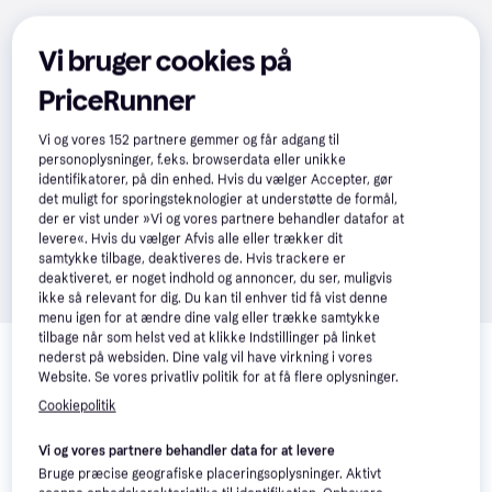
Vi bruger cookies på
PriceRunner
Vi og vores
152
partnere gemmer og får adgang til
personoplysninger, f.eks. browserdata eller unikke
identifikatorer, på din enhed. Hvis du vælger Accepter, gør
det muligt for sporingsteknologier at understøtte de formål,
der er vist under »Vi og vores partnere behandler datafor at
levere«. Hvis du vælger Afvis alle eller trækker dit
samtykke tilbage, deaktiveres de. Hvis trackere er
deaktiveret, er noget indhold og annoncer, du ser, muligvis
ikke så relevant for dig. Du kan til enhver tid få vist denne
menu igen for at ændre dine valg eller trække samtykke
Relaterede produkter
tilbage når som helst ved at klikke Indstillinger på linket
nederst på websiden. Dine valg vil have virkning i vores
Se vores forslag til andre produkter, der matcher dine 
Website. Se vores privatliv politik for at få flere oplysninger.
interesser.
Vis alle
Cookiepolitik
Vi og vores partnere behandler data for at levere
Trender
Bruge præcise geografiske placeringsoplysninger. Aktivt