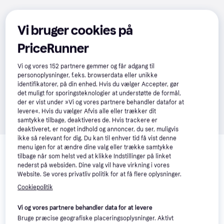
Vi bruger cookies på
PriceRunner
Vi og vores
152
partnere gemmer og får adgang til
personoplysninger, f.eks. browserdata eller unikke
identifikatorer, på din enhed. Hvis du vælger Accepter, gør
det muligt for sporingsteknologier at understøtte de formål,
der er vist under »Vi og vores partnere behandler datafor at
levere«. Hvis du vælger Afvis alle eller trækker dit
samtykke tilbage, deaktiveres de. Hvis trackere er
deaktiveret, er noget indhold og annoncer, du ser, muligvis
Relaterede produkter
ikke så relevant for dig. Du kan til enhver tid få vist denne
menu igen for at ændre dine valg eller trække samtykke
tilbage når som helst ved at klikke Indstillinger på linket
Se vores forslag til andre produkter, der matcher dine 
nederst på websiden. Dine valg vil have virkning i vores
interesser.
Vis alle
Website. Se vores privatliv politik for at få flere oplysninger.
Cookiepolitik
Trender
Vi og vores partnere behandler data for at levere
Bruge præcise geografiske placeringsoplysninger. Aktivt