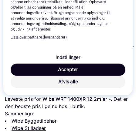
scanne enhedskarakteristika til identifikation. Opbevare
og/eller tilgå oplysninger på en enhed. Måle
annonceringseffektivitet. Bruge begrænsede oplysninger til
at vælge annoncering. Tilpasset annoncering og indhold,
annoncerings- og indholdsmåling, målgruppeundersøgelser
Jumbo 250SK 3.8m
og udvikling af tjenester.
Liste over partnere (leverandører)
Custers 1000
5.5m
Indstillinger
Jumbo 9900-4
Accepter
14.708 kr.
3.819 kr.
13.895 kr.
Afvis alle
Læs om produktet
Laveste pris for 
Wibe WRT 1400XR 12.2m
 er 
-
. Det er 
den bedste pris lige nu hos 1 butik.
Sammenlign:
Wibe Byggetilbehør
Wibe Stilladser