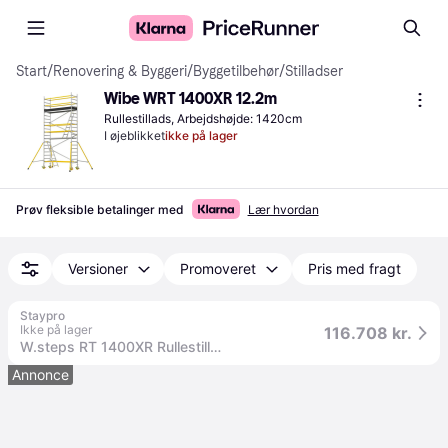
Start
/
Renovering & Byggeri
/
Byggetilbehør
/
Stilladser
Wibe WRT 1400XR 12.2m
Rullestillads, Arbejdshøjde: 1420cm
I øjeblikket
ikke på lager
Prøv fleksible betalinger med
Lær hvordan
Versioner
Promoveret
Pris med fragt
Staypro
Ikke på lager
116.708 kr.
W.steps RT 1400XR Rullestillads 12,2 meter
Annonce