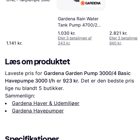
Gardena Rain Water
Tank Pump 4700/2
Inox Automatic 1766-
1.030 kr.
2.821 kr.
20
Eller 3 betalinger af
Eller 3 betalinger 
1.141 kr.
343 kr.
940 kr.
Læs om produktet
Laveste pris for 
Gardena Garden Pump 3000/4 Basic 
Havepumpe 3000 l/h
 er 
923 kr.
 Det er den bedste pris 
lige nu blandt 
5
 butikker.
Sammenlign:
Gardena Haver & Udemiljøer
Gardena Havepumper
Specifikationer