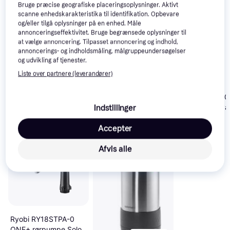
Trender
Trender
Trender
Bruge præcise geografiske placeringsoplysninger. Aktivt
scanne enhedskarakteristika til identifikation. Opbevare
og/eller tilgå oplysninger på en enhed. Måle
annonceringseffektivitet. Bruge begrænsede oplysninger til
at vælge annoncering. Tilpasset annoncering og indhold,
annoncerings- og indholdsmåling, målgruppeundersøgelser
og udvikling af tjenester.
Liste over partnere (leverandører)
Gardena 5600 
Comfort husv
Indstillinger
Accepter
Afvis alle
Ryobi RY18STPA-0
ONE+ rørpumpe Solo