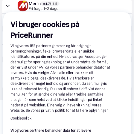
Merlin
4.7
(161)
Fri fragt
,
1-2 dage
968 kr.
Gardena 9010-47 water pump
Vi bruger cookies på
Eller 3 betalinger af 323 kr.
PriceRunner
happii.dk
4.7
(127)
33 kr. fragt
,
1-2 dage
Vi og vores
152
partnere gemmer og får adgang til
935 kr.
personoplysninger, f.eks. browserdata eller unikke
Gardena 9010-47 water pump
Eller 3 betalinger af 312 kr.
identifikatorer, på din enhed. Hvis du vælger Accepter, gør
det muligt for sporingsteknologier at understøtte de formål,
Proshop.dk
4.8
(1280)
der er vist under »Vi og vores partnere behandler datafor at
39 kr. fragt
,
1 dag
levere«. Hvis du vælger Afvis alle eller trækker dit
samtykke tilbage, deaktiveres de. Hvis trackere er
929 kr.
Gardena 9010-47 water pump
deaktiveret, er noget indhold og annoncer, du ser, muligvis
Eller 3 betalinger af 310 kr.
ikke så relevant for dig. Du kan til enhver tid få vist denne
menu igen for at ændre dine valg eller trække samtykke
tilbage når som helst ved at klikke Indstillinger på linket
Relaterede produkter
nederst på websiden. Dine valg vil have virkning i vores
Website. Se vores privatliv politik for at få flere oplysninger.
Se vores forslag til andre produkter, der matcher dine 
Cookiepolitik
interesser.
Vis alle
Vi og vores partnere behandler data for at levere