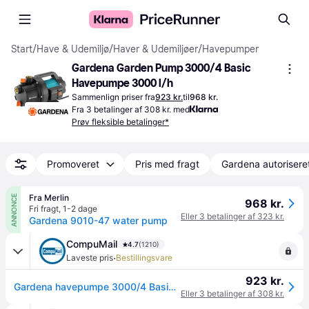
Start
/
Have & Udemiljø
/
Haver & Udemiljøer
/
Havepumper
Gardena Garden Pump 3000/4 Basic 
Havepumpe 3000 l/h
Sammenlign priser fra
923 kr.
til
968 kr.
Fra 3 betalinger af 308 kr. med
Prøv fleksible betalinger*
Promoveret
Pris med fragt
Gardena autorisere
Fra Merlin
ANNONCE
968 kr.
Fri fragt
,
1-2 dage
Eller 3 betalinger af 323 kr.
Gardena 9010-47 water pump
CompuMail
4.7
(1210)
·
Laveste pris
Bestillingsvare
923 kr.
Gardena havepumpe 3000/4 Basic --> På vej ind, levering hos dig 14-08-2026
Eller 3 betalinger af 308 kr.