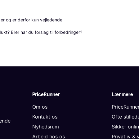
r og er derfor kun vejledende. 

? Eller har du forslag til forbedringer? 
PriceRunner
Lær mere
Om os
PriceRunne
Kontakt os
Ofte stille
gende
Nyhedsrum
Sikker onli
Arbejd hos os
Privatliv & 