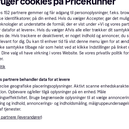
ruger cookies på PriceRunner
tioner
es
152
partnere gemmer og får adgang til personoplysninger, f.eks. bro
ke identifikatorer, på din enhed. Hvis du vælger Accepter, gør det mulig
eknologier at understøtte de formål, der er vist under »Vi og vores par
Pro
 datafor at levere«. Hvis du vælger Afvis alle eller trækker dit samtykk
es de. Hvis trackere er deaktiveret, er noget indhold og annoncer, du se
elevant for dig. Du kan til enhver tid få vist denne menu igen for at ænd
1
49 kr. fragt
,
1 dag
kke samtykke tilbage når som helst ved at klikke Indstillinger på linket
Dine valg vil have virkning i vores Website. Se vores privatliv politik for
r.
tik
es partnere behandler data for at levere
1
·
Laveste pris
49 kr. fragt
,
1 dag
cise geografiske placeringsoplysninger. Aktivt scanne enhedskarakteri
ation. Opbevare og/eller tilgå oplysninger på en enhed. Måle
ngseffektivitet. Bruge begrænsede oplysninger til at vælge annoncering
ng og indhold, annoncerings- og indholdsmåling, målgruppeundersøgel
af tjenester.
22
Fri fragt
,
1-2 dage
Eller 
 partnere (leverandører)