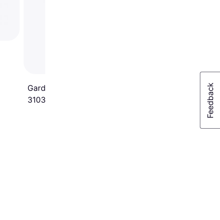
Fiskars Solid Leaf L 
25 Sticks 1014915
Gardena Combisystem
3103-20