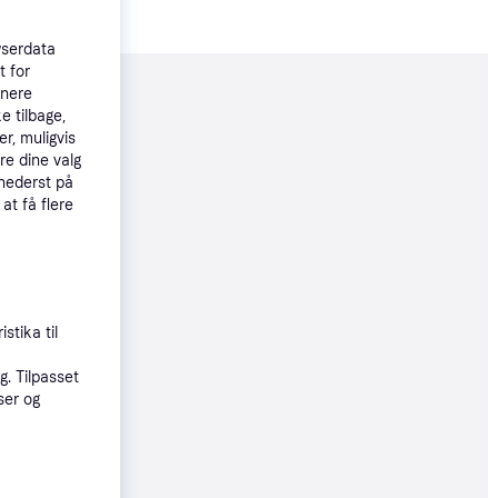
wserdata
t for
tnere
moveret
e tilbage,
r, muligvis
re dine valg
79 kr.
 nederst på
 at få flere
79 kr.
stika til
. Tilpasset
ser og
8 kr.
76 kr./md.