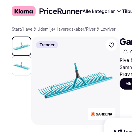
Alle kategorier
Tilb
Start
/
Have & Udemiljø
/
Haveredskaber
/
River & Løvriver
Ga
Trender
Rive 
Samme
Prøv 
All