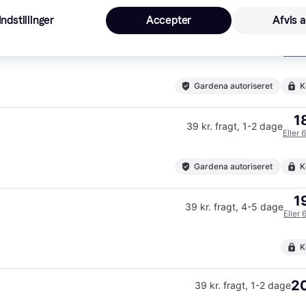
Indstillinger
Accepter
Afvis a
1
33 kr. fragt
,
1-2 dage
Eller 
Gardena autoriseret
K
1
39 kr. fragt
,
1-2 dage
Eller 
Gardena autoriseret
K
1
39 kr. fragt
,
4-5 dage
Eller 
K
20
39 kr. fragt
,
1-2 dage