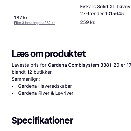
Fiskars Solid XL Løvriv
27-tænder 1015645
187 kr.
259 kr.
Eller 3 betalinger af 62 kr.
Læs om produktet
Laveste pris for 
Gardena Combisystem 3381-20
 er 
17
blandt 
12
 butikker.
Sammenlign:
Gardena Haveredskaber
Gardena River & Løvriver
Specifikationer