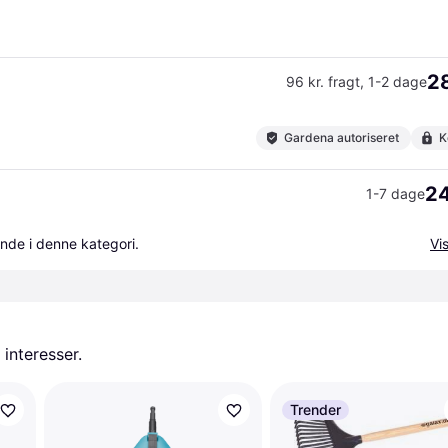
28
96 kr. fragt
,
1-2 dage
Gardena autoriseret
K
24
1-7 dage
nde i denne kategori.
Vis
 interesser.
Trender