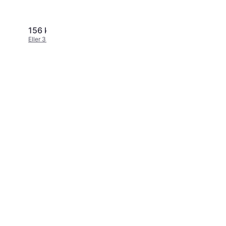
156 kr.
100 kr.
Eller 3 betalinger af 52 kr.
Eller 3 betalinger af 33 kr.