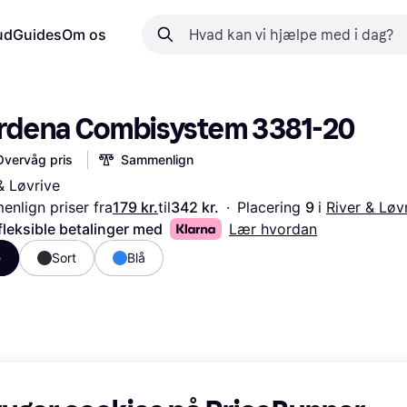
ud
Guides
Om os
rdena Combisystem 3381-20
Overvåg pris
Sammenlign
& Løvrive
nlign priser fra
179 kr.
til
342 kr.
·
Placering 
9 
i 
River & Løv
fleksible betalinger med
Lær hvordan
e
Sort
Blå