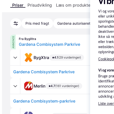
Vi b
Priser
Prisudvikling
Læs om produktet
Specifika
Vi og vor
eller unik
sporingst
Pris med fragt
Gardena autoriseret
behandler
deaktiver
ikke så r
ANNONCE
Fra BygXtra
eller træ
Gardena Combisystem Parkrive
websiden. 
oplysninge
BygXtra
4.1
(29 vurderinger)
Cookiepoli
Vi og vor
Gardena Combisystem Parkrive
Bruge præ
identifik
Merlin
4.7
(161 vurderinger)
annonceri
annonceri
udvikling 
Gardena Combisystem-parkrive
Liste over