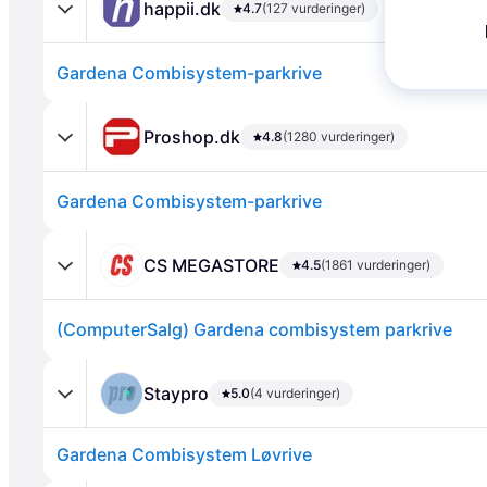
happii.dk
4.7
(127 vurderinger)
Gardena Combisystem-parkrive
Proshop.dk
4.8
(1280 vurderinger)
Gardena Combisystem-parkrive
Annonce
CS MEGASTORE
4.5
(1861 vurderinger)
(ComputerSalg) Gardena combisystem parkrive
Staypro
5.0
(4 vurderinger)
Gardena Combisystem Løvrive