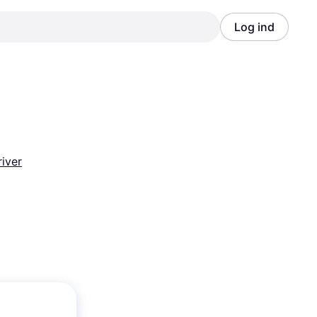
Log ind
Annonce
Annonce
river