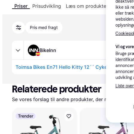
deaktiver
Priser
Prisudvikling
Læs om produktet
Specifika
ikke så r
eller træ
websiden. 
oplysninge
Pris med fragt
Cookiepoli
Vi og vor
BikeInn
Bruge præ
identifik
annonceri
Toimsa Bikes En71 Hello Kitty 12´´ Cykel
annonceri
Annonce
udvikling 
Relaterede produkter
Liste over
Se vores forslag til andre produkter, der matcher dine
Trender