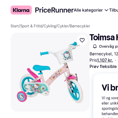
Alle kategorier
Tilb
Start
/
Sport & Fritid
/
Cykling
/
Cykler
/
Børnecykler
Toimsa 
Overvåg pr
Børnecykel, 1
Pris
1.107 kr.
·
Prøv fleksible
Vi b
Vi og vor
eller unik
sporingst
behandler