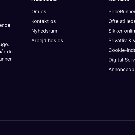
Om os
PriceRunne
Kontakt os
Ofte stille
gende
Nyhedsrum
Sikker onli
Arbejd hos os
Privatliv & 
uge.
Cookie-inds
når du
unner
Digital Ser
Annonceopl