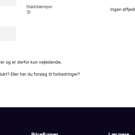
Støddæmper
Ingen affjed
r og er derfor kun vejledende. 

? Eller har du forslag til forbedringer? 
PriceRunner
Lær mere