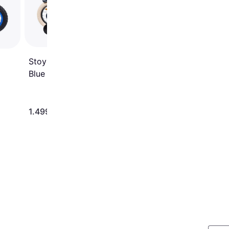
Børnecykel
Stoy Vintage 12" Navy
Blue Børnecykel
1.499 kr.
869 kr.