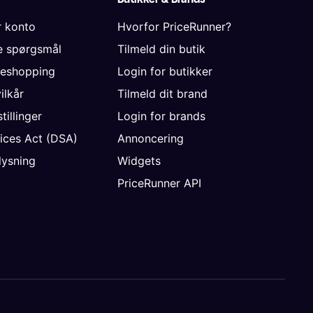
r konto
Hvorfor PriceRunner?
de spørgsmål
Tilmeld din butik
neshopping
Login for butikker
vilkår
Tilmeld dit brand
tillinger
Login for brands
vices Act (DSA)
Annoncering
ysning
Widgets
PriceRunner API