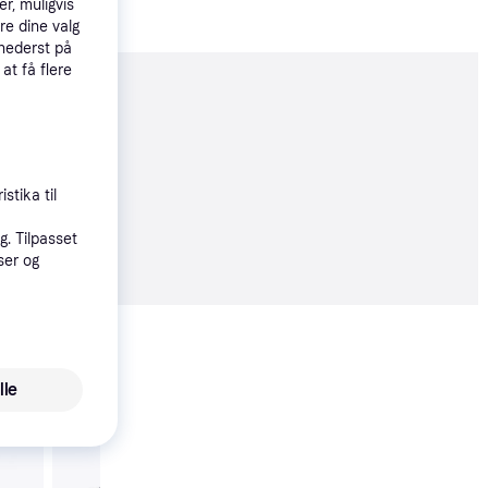
r, muligvis
re dine valg
 nederst på
 at få flere
moveret
stika til
. Tilpasset
07 kr.
ser og
Vis alle
lle
Dino R1 12 Cykel