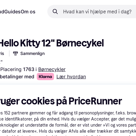
ud
Guides
Om os
Hello Kitty 12" Børnecykel
is
Sammenlign
2"
Placering 
1763 
i 
Børnecykler
 betalinger med
Lær hvordan
ruger cookies på PriceRunner
es
152
partnere gemmer og får adgang til personoplysninger, f.eks. bro
ke identifikatorer, på din enhed. Hvis du vælger Accepter, gør det mulig
eknologier at understøtte de formål, der er vist under »Vi og vores par
 datafor at levere«. Hvis du vælger Afvis alle eller trækker dit samtykk