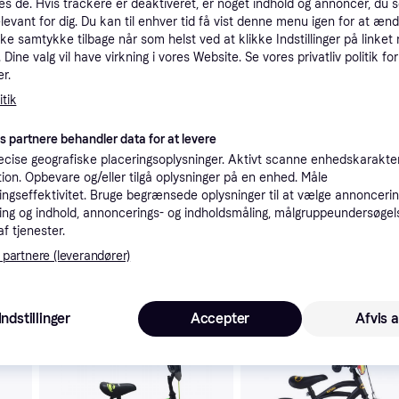
es de. Hvis trackere er deaktiveret, er noget indhold og annoncer, du se
tioner
elevant for dig. Du kan til enhver tid få vist denne menu igen for at ænd
kke samtykke tilbage når som helst ved at klikke Indstillinger på linket
Dine valg vil have virkning i vores Website. Se vores privatliv politik for
r.
Pro
tik
es partnere behandler data for at levere
cise geografiske placeringsoplysninger. Aktivt scanne enhedskarakteri
ation. Opbevare og/eller tilgå oplysninger på en enhed. Måle
ngseffektivitet. Bruge begrænsede oplysninger til at vælge annoncering
1.1
Fri fragt
,
2-4 dage
ng og indhold, annoncerings- og indholdsmåling, målgruppeundersøgel
af tjenester.
 partnere (leverandører)
 interesser.
Indstillinger
Accepter
Afvis a
-123 kr.
Trender