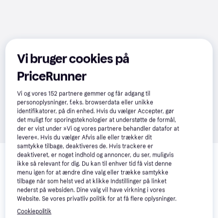
Vi bruger cookies på
PriceRunner
Vi og vores
152
partnere gemmer og får adgang til
personoplysninger, f.eks. browserdata eller unikke
identifikatorer, på din enhed. Hvis du vælger Accepter, gør
det muligt for sporingsteknologier at understøtte de formål,
der er vist under »Vi og vores partnere behandler datafor at
levere«. Hvis du vælger Afvis alle eller trækker dit
samtykke tilbage, deaktiveres de. Hvis trackere er
Relaterede produkter
deaktiveret, er noget indhold og annoncer, du ser, muligvis
ikke så relevant for dig. Du kan til enhver tid få vist denne
Se vores forslag til andre produkter, der matcher dine 
menu igen for at ændre dine valg eller trække samtykke
interesser.
Vis alle
tilbage når som helst ved at klikke Indstillinger på linket
nederst på websiden. Dine valg vil have virkning i vores
Website. Se vores privatliv politik for at få flere oplysninger.
Cookiepolitik