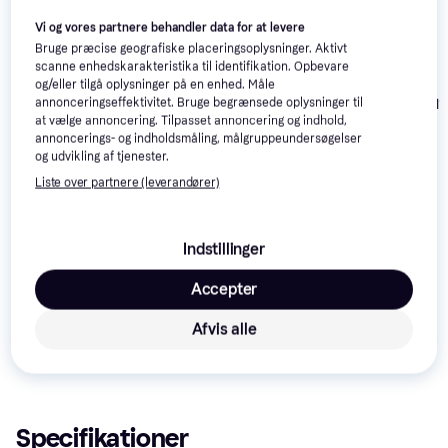
Vi og vores partnere behandler data for at levere
Bruge præcise geografiske placeringsoplysninger. Aktivt
scanne enhedskarakteristika til identifikation. Opbevare
Scott Addict 10 Force
BH Allround
Trek Madone SL 6
og/eller tilgå oplysninger på en enhed. Måle
AXS Road Bike - Grey
Racercykel Sl1
Gen 8 ML Racercykel
annonceringseffektivitet. Bruge begrænsede oplysninger til
at vælge annoncering. Tilpasset annoncering og indhold,
White Blue Sto
35.999 kr.
39.999 kr.
21.423 kr.
annoncerings- og indholdsmåling, målgruppeundersøgelser
og udvikling af tjenester.
Læs om produktet
Liste over partnere (leverandører)
Laveste pris for 
Giant Propel Advanced Pro Dura-Ace 
Indstillinger
Di2 Road Bike - Silber
 er 
64.999 kr.
 Det er den bedste 
pris lige nu blandt 
2
 butikker.
Accepter
Sammenlign:
Giant Cykler
Afvis alle
Giant Landevejscykler
Specifikationer