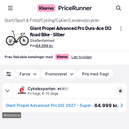
Start
/
Sport & Fritid
/
Cykling
/
Cykler
/
Landevejscykler
Giant Propel Advanced Pro Dura-Ace Di2 
Road Bike - Silber
Straßenfahrrad
Pris
64.999 kr.
Prøv fleksible betalinger med
Lær hvordan
Farve
Promoveret
Pris med fragt
Cykelexperten
5.0
(1)
Fri fragt
,
6-10 dage
64.999 kr.
Giant Propel Advanced Pro Di2 2027 - Supernova Grey - M
Annonce