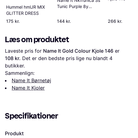
Name It Nkfrunica Ss
Tunic Purple 8y
Hummel hmlJR MIX
128cm
GLITTER DRESS
175 kr.
144 kr.
266 kr.
Læs om produktet
Laveste pris for 
Name It Gold Colour Kjole 146
 er 
108 kr.
 Det er den bedste pris lige nu blandt 
4
butikker.
Sammenlign:
Name It Børnetøj
Name It Kjoler
Specifikationer
Produkt