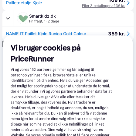
108 kr.
Pailletdetalje Kjole
Eller 3 betalinger af 36 kr.
Smartkidz.dk
Fri fragt
,
1-2 dage
359 kr.
NAME IT Paillet Kjole Runica Gold Colour
Annonce
Vi bruger cookies på
PriceRunner
Vi og vores
152
partnere gemmer og får adgang til
personoplysninger, f.eks. browserdata eller unikke
identifikatorer, på din enhed. Hvis du vælger Accepter, gør
det muligt for sporingsteknologier at understøtte de formål,
der er vist under »Vi og vores partnere behandler datafor at
levere«. Hvis du vælger Afvis alle eller trækker dit
samtykke tilbage, deaktiveres de. Hvis trackere er
deaktiveret, er noget indhold og annoncer, du ser, muligvis
ikke så relevant for dig. Du kan til enhver tid få vist denne
menu igen for at ændre dine valg eller trække samtykke
tilbage når som helst ved at klikke Indstillinger på linket
nederst på websiden. Dine valg vil have virkning i vores
Website. Se vores privatliv politik for at få flere oplysninger.