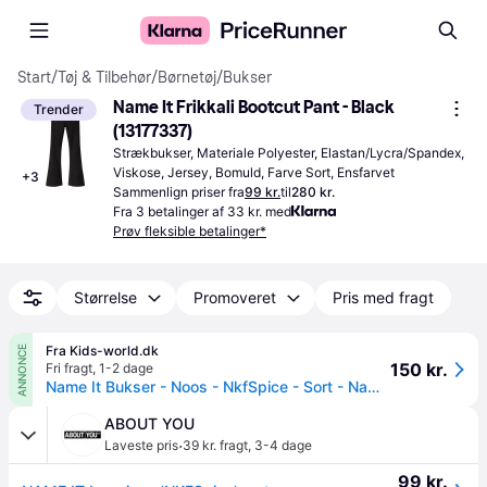
Start
/
Tøj & Tilbehør
/
Børnetøj
/
Bukser
Name It Frikkali Bootcut Pant - Black 
Trender
(13177337)
Strækbukser, Materiale Polyester, Elastan/Lycra/Spandex, 
Viskose, Jersey, Bomuld, Farve Sort, Ensfarvet
+
3
Sammenlign priser fra
99 kr.
til
280 kr.
Fra 3 betalinger af 33 kr. med
Prøv fleksible betalinger*
Størrelse
Promoveret
Pris med fragt
Fra Kids-world.dk
ANNONCE
150 kr.
Fri fragt
,
1-2 dage
Name It Bukser - Noos - NkfSpice - Sort - Name It - 8 år (128) - Bukser - Bomuld
ABOUT YOU
·
Laveste pris
39 kr. fragt
,
3-4 dage
99 kr.