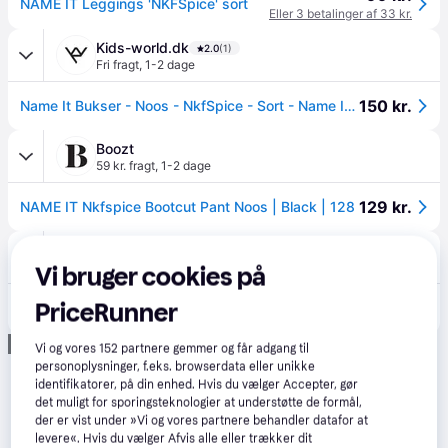
NAME IT Leggings 'NKFSpice' sort
Eller 3 betalinger af 33 kr.
Kids-world.dk
2.0
(1)
Fri fragt
,
1-2 dage
150 kr.
Name It Bukser - Noos - NkfSpice - Sort - Name It - 12 år (152) - Bukser - Bomuld
Boozt
59 kr. fragt
,
1-2 dage
129 kr.
NAME IT Nkfspice Bootcut Pant Noos | Black | 128
Name it
39 kr. fragt
,
2-3 dage
Vi bruger cookies på
130 kr.
PriceRunner
Bootcut Bukser
Eller 3 betalinger af 43 kr.
Annonce
Vi og vores
152
partnere gemmer og får adgang til
personoplysninger, f.eks. browserdata eller unikke
identifikatorer, på din enhed. Hvis du vælger Accepter, gør
det muligt for sporingsteknologier at understøtte de formål,
der er vist under »Vi og vores partnere behandler datafor at
levere«. Hvis du vælger Afvis alle eller trækker dit