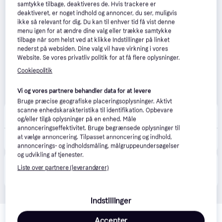
samtykke tilbage, deaktiveres de. Hvis trackere er
deaktiveret, er noget indhold og annoncer, du ser, muligvis
ikke så relevant for dig. Du kan til enhver tid få vist denne
menu igen for at ændre dine valg eller trække samtykke
tilbage når som helst ved at klikke Indstillinger på linket
nederst på websiden. Dine valg vil have virkning i vores
Website. Se vores privatliv politik for at få flere oplysninger.
Cookiepolitik
Vi og vores partnere behandler data for at levere
Bruge præcise geografiske placeringsoplysninger. Aktivt
scanne enhedskarakteristika til identifikation. Opbevare
Smartkidz.dk
og/eller tilgå oplysninger på en enhed. Måle
Fri fragt
,
1-2 dage
annonceringseffektivitet. Bruge begrænsede oplysninger til
at vælge annoncering. Tilpasset annoncering og indhold,
179 kr.
NAME IT Bootcut Bukser Frikkali Black
annoncerings- og indholdsmåling, målgruppeundersøgelser
og udvikling af tjenester.
Produktet fås også hos 
3
butikker
, som ikke er 
Liste over partnere (leverandører)
Vis alle
betalende kunde i denne kategori.
Indstillinger
Relaterede produkter
Accepter