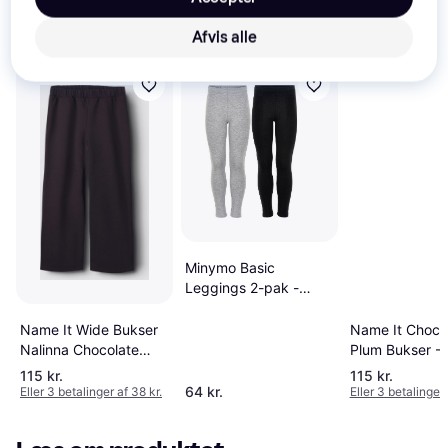
Se vores forslag til andre produkter, der matcher dine 
interesser.
Vis alle
Afvis alle
Minymo Basic
Leggings 2-pak -
Black (4892-106)
Name It Wide Bukser
Name It Choco
Nalinna Chocolate
Plum Bukser -
Plum - Brown
115 kr.
115 kr.
64 kr.
Eller 3 betalinger af 38 kr.
Eller 3 betalinger 