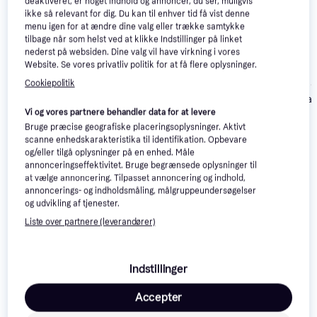
deaktiveret, er noget indhold og annoncer, du ser, muligvis
ikke så relevant for dig. Du kan til enhver tid få vist denne
menu igen for at ændre dine valg eller trække samtykke
tilbage når som helst ved at klikke Indstillinger på linket
nederst på websiden. Dine valg vil have virkning i vores
Website. Se vores privatliv politik for at få flere oplysninger.
Cybex Cloud G i-Size
Black
Cookiepolitik
Cybex Cloud G 
Cybex Aton B2 i-size
Plus Moon Bla
Dynamic Red inkl.
Vi og vores partnere behandler data for at levere
base
1.950 kr.
1.736 kr.
1.599 kr.
Bruge præcise geografiske placeringsoplysninger. Aktivt
scanne enhedskarakteristika til identifikation. Opbevare
og/eller tilgå oplysninger på en enhed. Måle
Læs om produktet
annonceringseffektivitet. Bruge begrænsede oplysninger til
at vælge annoncering. Tilpasset annoncering og indhold,
Laveste pris for 
Cybex Cloud T i-Size Plus Leaf Green
annoncerings- og indholdsmåling, målgruppeundersøgelser
og udvikling af tjenester.
er 
-
 Det er den bedste pris lige nu blandt 
2
 butikker.
Liste over partnere (leverandører)
Selvom en sikkerhedssele giver en vis beskyttelse,
matcher det ikke, hvad en barnestol gør. Det kan dog
være svært at vide, hvilken model der passer bedst til
Indstillinger
dit barn og din bil, så sørg for at undersøge det inden
Accepter
du køber.