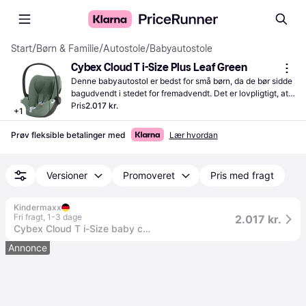
Start
/
Børn & Familie
/
Autostole
/
Babyautostole
Cybex Cloud T i-Size Plus Leaf Green
Denne babyautostol er bedst for små børn, da de bør sidde 
bagudvendt i stedet for fremadvendt. Det er lovpligtigt, at 
alle børn, der er lavere end 135 centimeter skal bruge 
Pris
2.017 kr.
+
1
autostol
Prøv fleksible betalinger med
Lær hvordan
Versioner
Promoveret
Pris med fragt
Kindermaxx
Fri fragt
,
1-3 dage
2.017 kr.
Cybex Cloud T i-Size baby car seat - Cozy Beige Plus
Annonce