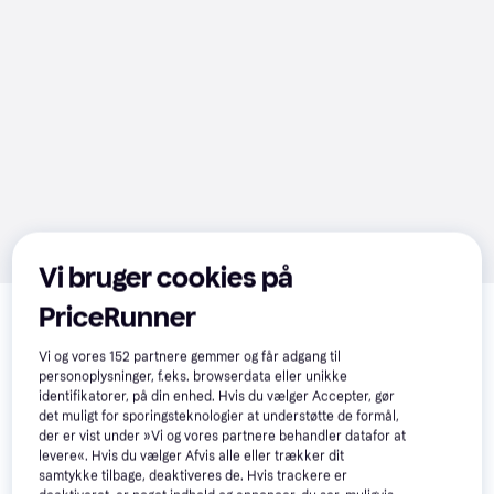
Vi bruger cookies på
Relaterede produkter
PriceRunner
Se vores forslag til andre produkter, der matcher dine 
interesser.
Vis alle
Vi og vores
152
partnere gemmer og får adgang til
personoplysninger, f.eks. browserdata eller unikke
identifikatorer, på din enhed. Hvis du vælger Accepter, gør
Trender
det muligt for sporingsteknologier at understøtte de formål,
der er vist under »Vi og vores partnere behandler datafor at
levere«. Hvis du vælger Afvis alle eller trækker dit
samtykke tilbage, deaktiveres de. Hvis trackere er