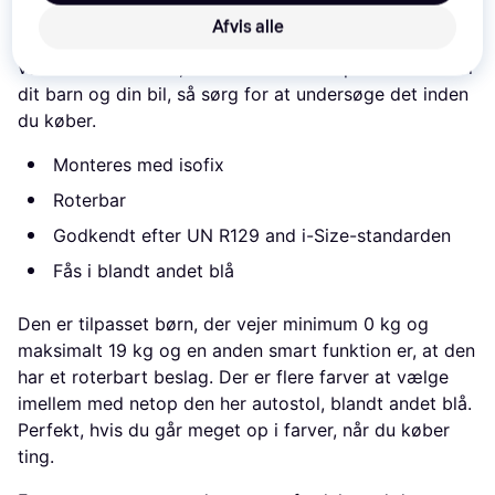
Selvom en sikkerhedssele giver en vis beskyttelse,
Afvis alle
matcher det ikke, hvad en barnestol gør. Det kan dog
være svært at vide, hvilken model der passer bedst til
dit barn og din bil, så sørg for at undersøge det inden
du køber.
Monteres med isofix
Roterbar
Godkendt efter UN R129 and i-Size-standarden
Fås i blandt andet blå
Den er tilpasset børn, der vejer minimum 0 kg og
maksimalt 19 kg og en anden smart funktion er, at den
har et roterbart beslag. Der er flere farver at vælge
imellem med netop den her autostol, blandt andet blå.
Perfekt, hvis du går meget op i farver, når du køber
ting.