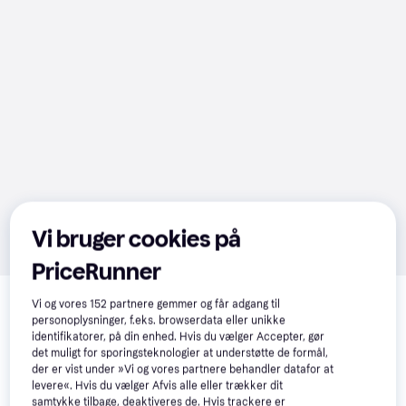
Vi bruger cookies på
PriceRunner
Relaterede produkter
Vi og vores
152
partnere gemmer og får adgang til
Se vores forslag til andre produkter, der matcher dine 
personoplysninger, f.eks. browserdata eller unikke
interesser.
Vis alle
identifikatorer, på din enhed. Hvis du vælger Accepter, gør
det muligt for sporingsteknologier at understøtte de formål,
der er vist under »Vi og vores partnere behandler datafor at
levere«. Hvis du vælger Afvis alle eller trækker dit
samtykke tilbage, deaktiveres de. Hvis trackere er