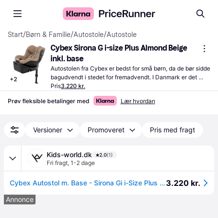
Start
/
Børn & Familie
/
Autostole
/
Autostole
Cybex Sirona G i-size Plus Almond Beige 
inkl. base
Autostolen fra Cybex er bedst for små børn, da de bør sidde 
bagudvendt i stedet for fremadvendt. I Danmark er det 
+
2
lovpligtigt, at alle børn under 135 centimeter skal bruge 
Pris
3.220 kr.
autostol
Prøv fleksible betalinger med
Lær hvordan
Versioner
Promoveret
Pris med fragt
Kids-world.dk
2.0
(1)
Fri fragt
,
1-2 dage
3.220 kr.
Cybex Autostol m. Base - Sirona Gi i-Size Plus - Almond Beige - Cybex - OneSize - Autostol
Annonce