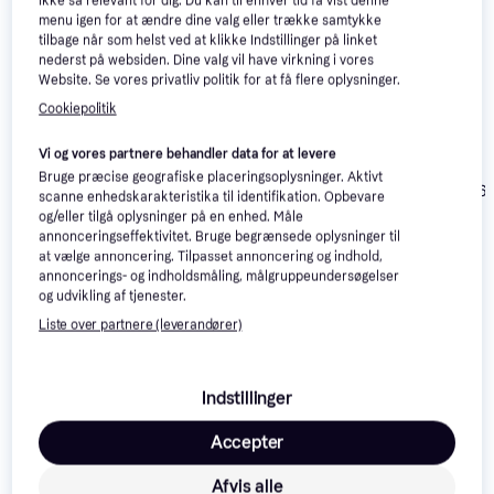
ikke så relevant for dig. Du kan til enhver tid få vist denne
menu igen for at ændre dine valg eller trække samtykke
tilbage når som helst ved at klikke Indstillinger på linket
nederst på websiden. Dine valg vil have virkning i vores
Website. Se vores privatliv politik for at få flere oplysninger.
Cookiepolitik
Vi og vores partnere behandler data for at levere
Kinderkraft Comfort
Bruge præcise geografiske placeringsoplysninger. Aktivt
BeSafe Flex Fix 2
UP i-Size Green
Joie I-Spin 36
scanne enhedskarakteristika til identifikation. Opbevare
Peak Mesh
Babyautostol
og/eller tilgå oplysninger på en enhed. Måle
annonceringseffektivitet. Bruge begrænsede oplysninger til
3.199 kr.
599 kr.
2.344 kr.
at vælge annoncering. Tilpasset annoncering og indhold,
annoncerings- og indholdsmåling, målgruppeundersøgelser
og udvikling af tjenester.
Læs om produktet
Liste over partnere (leverandører)
Laveste pris for 
Recaro Salia 125
 er 
3.799 kr.
 Det er 
den bedste pris lige nu blandt 
3
 butikker.
Indstillinger
Flere farver
Accepter
Autostol fra Recaro
Afvis alle