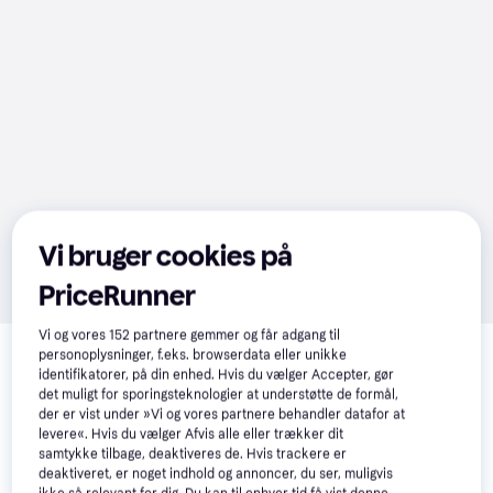
Vi bruger cookies på
PriceRunner
Relaterede produkter
Vi og vores
152
partnere gemmer og får adgang til
personoplysninger, f.eks. browserdata eller unikke
Se vores forslag til andre produkter, der matcher dine 
identifikatorer, på din enhed. Hvis du vælger Accepter, gør
det muligt for sporingsteknologier at understøtte de formål,
interesser.
Vis alle
der er vist under »Vi og vores partnere behandler datafor at
levere«. Hvis du vælger Afvis alle eller trækker dit
samtykke tilbage, deaktiveres de. Hvis trackere er
deaktiveret, er noget indhold og annoncer, du ser, muligvis