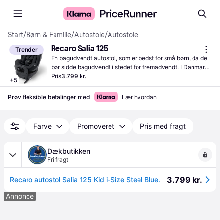
Start
/
Børn & Familie
/
Autostole
/
Autostole
Recaro Salia 125
Trender
En bagudvendt autostol, som er bedst for små børn, da de 
bør sidde bagudvendt i stedet for fremadvendt. I Danmark 
er det lovpligtigt, at alle børn under 135 centimeter skal 
Pris
3.799 kr.
+
5
bruge autostol
Prøv fleksible betalinger med
Lær hvordan
Farve
Promoveret
Pris med fragt
Dækbutikken
Fri fragt
3.799 kr.
Recaro autostol Salia 125 Kid i-Size Steel Blue.
Annonce