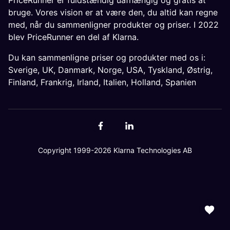
PriceRunner er fuldstændig uafhængig og gratis at
bruge. Vores vision er at være den, du altid kan regne
med, når du sammenligner produkter og priser. I 2022
blev PriceRunner en del af Klarna.
Du kan sammenligne priser og produkter med os i:
Sverige
,
UK
,
Danmark
,
Norge
,
USA
,
Tyskland
,
Østrig
,
Finland
,
Frankrig
,
Irland
,
Italien
,
Holland
,
Spanien
Copyright 1999-2026 Klarna Technologies AB