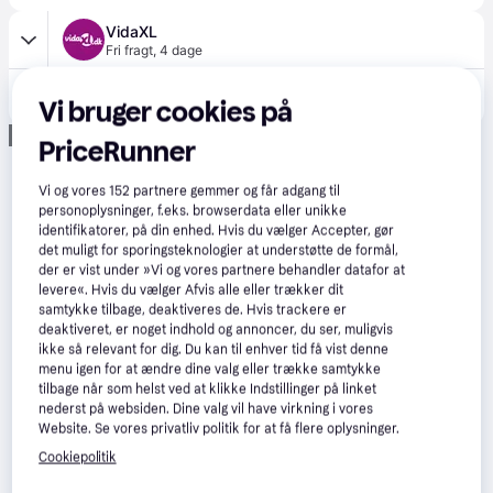
VidaXL
Fri fragt
,
4 dage
1.441 kr.
vidaXL foldbart hundebassin 200x30 cm PVC blå
Vi bruger cookies på
Eller 3 betalinger af 480 kr.
Annonce
PriceRunner
Vi og vores
152
partnere gemmer og får adgang til
personoplysninger, f.eks. browserdata eller unikke
identifikatorer, på din enhed. Hvis du vælger Accepter, gør
det muligt for sporingsteknologier at understøtte de formål,
der er vist under »Vi og vores partnere behandler datafor at
levere«. Hvis du vælger Afvis alle eller trækker dit
samtykke tilbage, deaktiveres de. Hvis trackere er
deaktiveret, er noget indhold og annoncer, du ser, muligvis
ikke så relevant for dig. Du kan til enhver tid få vist denne
menu igen for at ændre dine valg eller trække samtykke
tilbage når som helst ved at klikke Indstillinger på linket
nederst på websiden. Dine valg vil have virkning i vores
Website. Se vores privatliv politik for at få flere oplysninger.
Cookiepolitik