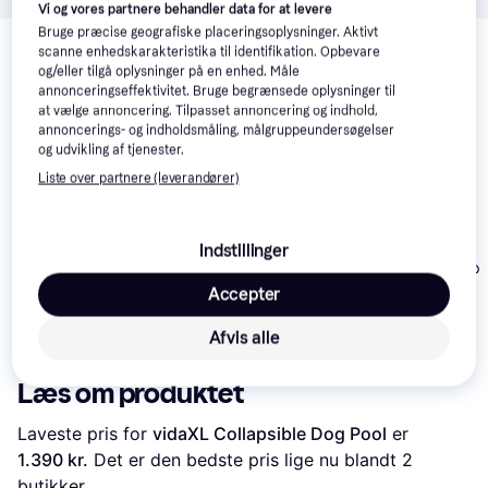
Vi og vores partnere behandler data for at levere
Relaterede produkter
Bruge præcise geografiske placeringsoplysninger. Aktivt
scanne enhedskarakteristika til identifikation. Opbevare
Se vores forslag til andre produkter, der matcher dine 
og/eller tilgå oplysninger på en enhed. Måle
interesser.
Vis alle
annonceringseffektivitet. Bruge begrænsede oplysninger til
at vælge annoncering. Tilpasset annoncering og indhold,
annoncerings- og indholdsmåling, målgruppeundersøgelser
og udvikling af tjenester.
Liste over partnere (leverandører)
Indstillinger
Trixie Hundepoo
Trixie Hundep
Northix
Accepter
Hundesvømmebassin,
Large 160
549 kr.
379 kr.
319 kr.
Afvis alle
Læs om produktet
Laveste pris for 
vidaXL Collapsible Dog Pool
 er 
1.390 kr.
 Det er den bedste pris lige nu blandt 
2
butikker.