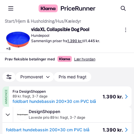
Start
/
Hjem & Husholdning
/
Hus
/
Kæledyr
vidaXL Collapsible Dog Pool
Hundepool
Sammenlign priser fra
1.390 kr.
til
1.445 kr.
+
8
Prøv fleksible betalinger med
Lær hvordan
Promoveret
Pris med fragt
Fra DesignShoppen
ANNONCE
1.390 kr.
89 kr. fragt
,
3-7 dage
foldbart hundebassin 200x30 cm PVC blå
DesignShoppen
·
Laveste pris
89 kr. fragt
,
3-7 dage
1.390 kr.
foldbart hundebassin 200x30 cm PVC blå