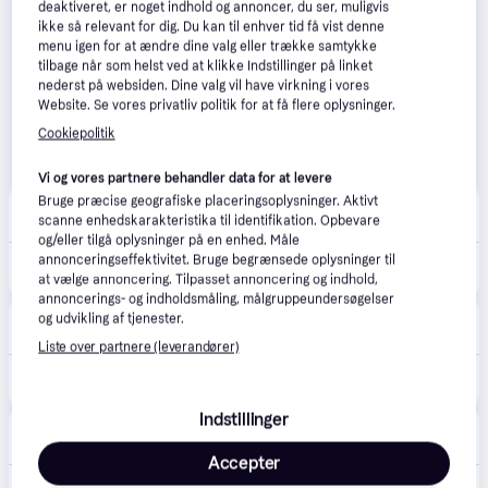
deaktiveret, er noget indhold og annoncer, du ser, muligvis
ikke så relevant for dig. Du kan til enhver tid få vist denne
menu igen for at ændre dine valg eller trække samtykke
tilbage når som helst ved at klikke Indstillinger på linket
nederst på websiden. Dine valg vil have virkning i vores
Website. Se vores privatliv politik for at få flere oplysninger.
Cookiepolitik
Vi og vores partnere behandler data for at levere
Bruge præcise geografiske placeringsoplysninger. Aktivt
Coolshop
4.9
(53)
scanne enhedskarakteristika til identifikation. Opbevare
39 kr. fragt
,
1 dag
og/eller tilgå oplysninger på en enhed. Måle
255 kr.
annonceringseffektivitet. Bruge begrænsede oplysninger til
Flexi - Xtreme - L - Bånd 5m - Black/Orange - Max 65Kg - Klar til levering - Prismatch
at vælge annoncering. Tilpasset annoncering og indhold,
Eller 3 betalinger af 85 kr.
annoncerings- og indholdsmåling, målgruppeundersøgelser
Dyrecenter
og udvikling af tjenester.
39 kr. fragt
Liste over partnere (leverandører)
255 kr.
65kg hund 5m Flexi Extreme orange - L
Indstillinger
Zooplus
29 kr. fragt
,
2-4 dage
Accepter
280 kr.