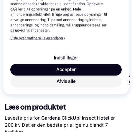
interesser.
Vis alle
scanne enhedskarakteristika til identifikation. Opbevare
og/eller tilgå oplysninger på en enhed. Måle
annonceringseffektivitet. Bruge begrænsede oplysninger til
at vælge annoncering. Tilpasset annoncering og indhold,
annoncerings- og indholdsmåling, målgruppeundersøgelser
og udvikling af tjenester.
Liste over partnere (leverandører)
Indstillinger
SES Creative Explore
Insekt Hotel
Accepter
Creotime insekthotell
Esschert Desig
Afvis alle
Unisex
Mariehøne Inse
118 kr.
170 kr.
100 kr.
Eller 3 betalinger af 39 kr.
Læs om produktet
Laveste pris for 
Gardena ClickUp! Insect Hotel
 er 
200 kr.
 Det er den bedste pris lige nu blandt 
7
butikker.