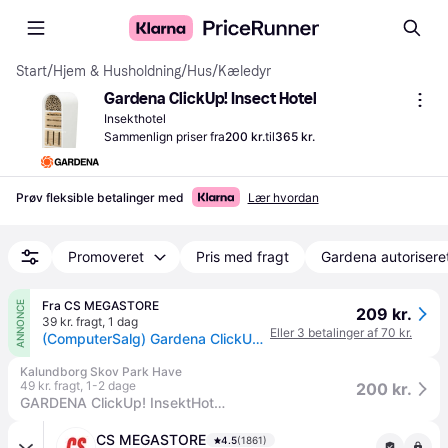
Start
/
Hjem & Husholdning
/
Hus
/
Kæledyr
Gardena ClickUp! Insect Hotel
Insekthotel
Sammenlign priser fra
200 kr.
til
365 kr.
Prøv fleksible betalinger med
Lær hvordan
Promoveret
Pris med fragt
Gardena autorisere
Fra CS MEGASTORE
ANNONCE
209 kr.
39 kr. fragt
,
1 dag
Eller 3 betalinger af 70 kr.
(ComputerSalg) Gardena ClickUp!, Bumblebee, Butterfly, Mariehøne, Hvid, Træ, Bamboo, Træ, 149 mm, 110 mm, 368 mm
Kalundborg Skov Park Have
49 kr. fragt
,
1-2 dage
200 kr.
GARDENA ClickUp! InsektHotel, varenr. 11370-20.
CS MEGASTORE
4.5
(1861)