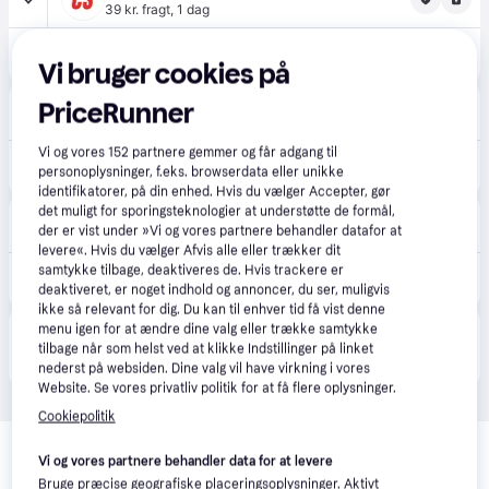
39 kr. fragt
,
1 dag
209 kr.
(ComputerSalg) Gardena ClickUp! insekthotel
Vi bruger cookies på
Eller 3 betalinger af 70 kr.
Coolshop
PriceRunner
4.9
(53)
39 kr. fragt
,
1 dag
Vi og vores
152
partnere gemmer og får adgang til
294 kr.
Gardena - CLICK UP INSEKTHOTEL - Klar til levering
personoplysninger, f.eks. browserdata eller unikke
Eller 3 betalinger af 98 kr.
identifikatorer, på din enhed. Hvis du vælger Accepter, gør
det muligt for sporingsteknologier at understøtte de formål,
avXperten
4.8
(428)
der er vist under »Vi og vores partnere behandler datafor at
49 kr. fragt
,
2-4 dage
levere«. Hvis du vælger Afvis alle eller trækker dit
365 kr.
samtykke tilbage, deaktiveres de. Hvis trackere er
Gardena ClickUp InsektHotel
deaktiveret, er noget indhold og annoncer, du ser, muligvis
Eller 3 betalinger af 122 kr.
ikke så relevant for dig. Du kan til enhver tid få vist denne
menu igen for at ændre dine valg eller trække samtykke
Produktet fås også hos 
1
butik
, som ikke er betalende 
Vis alle
tilbage når som helst ved at klikke Indstillinger på linket
kunde i denne kategori.
nederst på websiden. Dine valg vil have virkning i vores
Website. Se vores privatliv politik for at få flere oplysninger.
Cookiepolitik
Relaterede produkter
Vi og vores partnere behandler data for at levere
Se vores forslag til andre produkter, der matcher dine 
Bruge præcise geografiske placeringsoplysninger. Aktivt